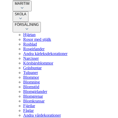
MARITIM
SKOLA
FÖRSÄLJNING
Hjärtan
Rosor med stjälk
Rosblad
Rosgirlander
Andra kärleksdekorationer
Narcisser
Körsbärsblommor
Gräsbuntar
Tulpaner
Blommor
Blomning
Blomstöd
Blomgirlander
Blomgrenar
Blomkransar
Fjärilar
Fåglar
Andra vårdekorationer