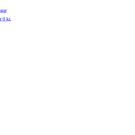
ngar
r 0 kr.