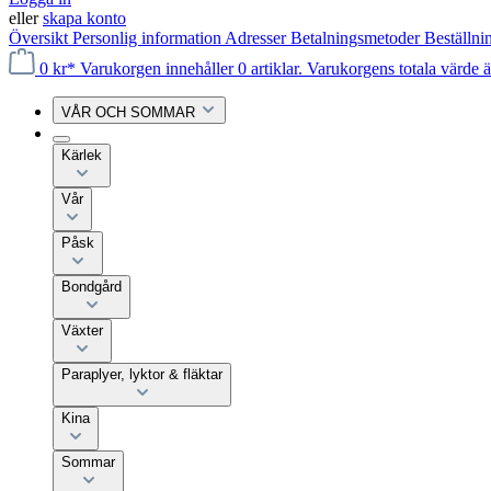
eller
skapa konto
Översikt
Personlig information
Adresser
Betalningsmetoder
Beställni
0 kr*
Varukorgen innehåller 0 artiklar. Varukorgens totala värde ä
VÅR OCH SOMMAR
Kärlek
Vår
Påsk
Bondgård
Växter
Paraplyer, lyktor & fläktar
Kina
Sommar