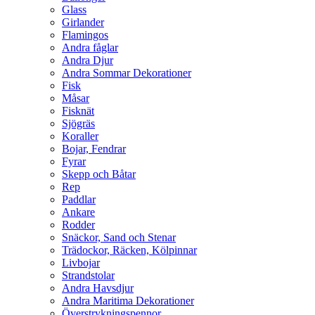
Glass
Girlander
Flamingos
Andra fåglar
Andra Djur
Andra Sommar Dekorationer
Fisk
Måsar
Fisknät
Sjögräs
Koraller
Bojar, Fendrar
Fyrar
Skepp och Båtar
Rep
Paddlar
Ankare
Rodder
Snäckor, Sand och Stenar
Trädockor, Räcken, Kölpinnar
Livbojar
Strandstolar
Andra Havsdjur
Andra Maritima Dekorationer
Överstrykningspennor