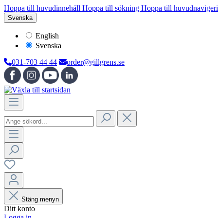
Hoppa till huvudinnehåll
Hoppa till sökning
Hoppa till huvudnaviger
Svenska
English
Svenska
031-703 44 44
order@gillgrens.se
Stäng menyn
Ditt konto
Logga in