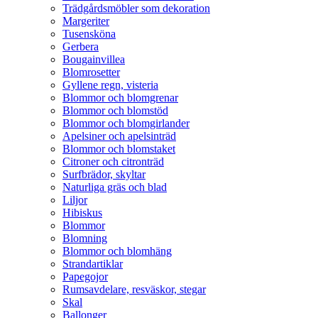
Trädgårdsmöbler som dekoration
Margeriter
Tusensköna
Gerbera
Bougainvillea
Blomrosetter
Gyllene regn, visteria
Blommor och blomgrenar
Blommor och blomstöd
Blommor och blomgirlander
Apelsiner och apelsinträd
Blommor och blomstaket
Citroner och citronträd
Surfbrädor, skyltar
Naturliga gräs och blad
Liljor
Hibiskus
Blommor
Blomning
Blommor och blomhäng
Strandartiklar
Papegojor
Rumsavdelare, resväskor, stegar
Skal
Ballonger