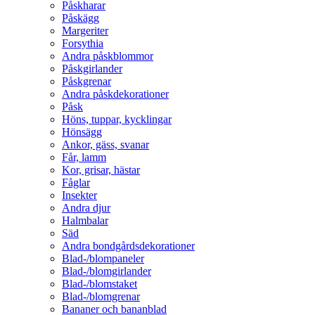
Påskharar
Påskägg
Margeriter
Forsythia
Andra påskblommor
Påskgirlander
Påskgrenar
Andra påskdekorationer
Påsk
Höns, tuppar, kycklingar
Hönsägg
Ankor, gäss, svanar
Får, lamm
Kor, grisar, hästar
Fåglar
Insekter
Andra djur
Halmbalar
Säd
Andra bondgårdsdekorationer
Blad-/blompaneler
Blad-/blomgirlander
Blad-/blomstaket
Blad-/blomgrenar
Bananer och bananblad