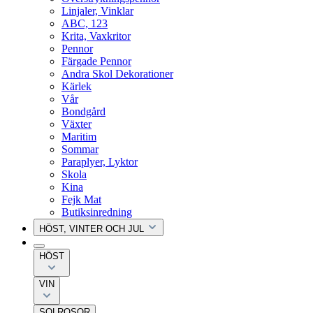
Linjaler, Vinklar
ABC, 123
Krita, Vaxkritor
Pennor
Färgade Pennor
Andra Skol Dekorationer
Kärlek
Vår
Bondgård
Växter
Maritim
Sommar
Paraplyer, Lyktor
Skola
Kina
Fejk Mat
Butiksinredning
HÖST, VINTER OCH JUL
HÖST
VIN
SOLROSOR