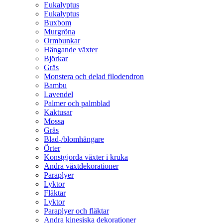
Eukalyptus
Eukalyptus
Buxbom
Murgröna
Ormbunkar
Hängande växter
Björkar
Gräs
Monstera och delad filodendron
Bambu
Lavendel
Palmer och palmblad
Kaktusar
Mossa
Gräs
Blad-/blomhängare
Örter
Konstgjorda växter i kruka
Andra växtdekorationer
Paraplyer
Lyktor
Fläktar
Lyktor
Paraplyer och fläktar
Andra kinesiska dekorationer