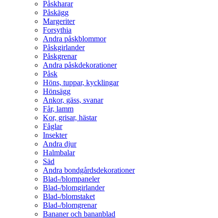
Påskharar
Påskägg
Margeriter
Forsythia
Andra påskblommor
Påskgirlander
Påskgrenar
Andra påskdekorationer
Påsk
Höns, tuppar, kycklingar
Hönsägg
Ankor, gäss, svanar
Får, lamm
Kor, grisar, hästar
Fåglar
Insekter
Andra djur
Halmbalar
Säd
Andra bondgårdsdekorationer
Blad-/blompaneler
Blad-/blomgirlander
Blad-/blomstaket
Blad-/blomgrenar
Bananer och bananblad