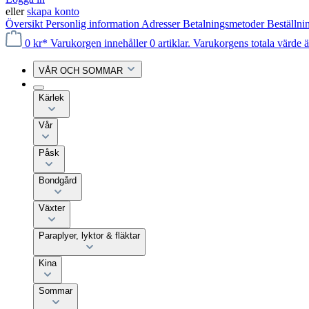
eller
skapa konto
Översikt
Personlig information
Adresser
Betalningsmetoder
Beställni
0 kr*
Varukorgen innehåller 0 artiklar. Varukorgens totala värde ä
VÅR OCH SOMMAR
Kärlek
Vår
Påsk
Bondgård
Växter
Paraplyer, lyktor & fläktar
Kina
Sommar