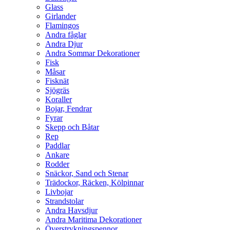
Glass
Girlander
Flamingos
Andra fåglar
Andra Djur
Andra Sommar Dekorationer
Fisk
Måsar
Fisknät
Sjögräs
Koraller
Bojar, Fendrar
Fyrar
Skepp och Båtar
Rep
Paddlar
Ankare
Rodder
Snäckor, Sand och Stenar
Trädockor, Räcken, Kölpinnar
Livbojar
Strandstolar
Andra Havsdjur
Andra Maritima Dekorationer
Överstrykningspennor