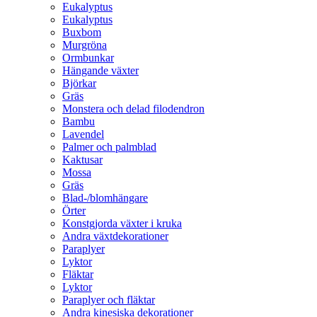
Eukalyptus
Eukalyptus
Buxbom
Murgröna
Ormbunkar
Hängande växter
Björkar
Gräs
Monstera och delad filodendron
Bambu
Lavendel
Palmer och palmblad
Kaktusar
Mossa
Gräs
Blad-/blomhängare
Örter
Konstgjorda växter i kruka
Andra växtdekorationer
Paraplyer
Lyktor
Fläktar
Lyktor
Paraplyer och fläktar
Andra kinesiska dekorationer