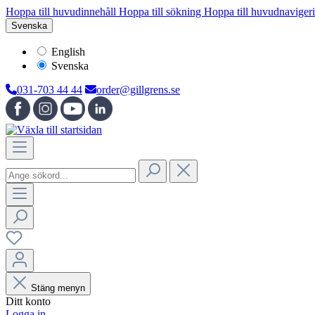
Hoppa till huvudinnehåll
Hoppa till sökning
Hoppa till huvudnaviger
Svenska
English
Svenska
031-703 44 44
order@gillgrens.se
Stäng menyn
Ditt konto
Logga in