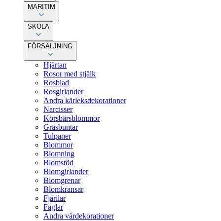
MARITIM
SKOLA
FÖRSÄLJNING
Hjärtan
Rosor med stjälk
Rosblad
Rosgirlander
Andra kärleksdekorationer
Narcisser
Körsbärsblommor
Gräsbuntar
Tulpaner
Blommor
Blomning
Blomstöd
Blomgirlander
Blomgrenar
Blomkransar
Fjärilar
Fåglar
Andra vårdekorationer