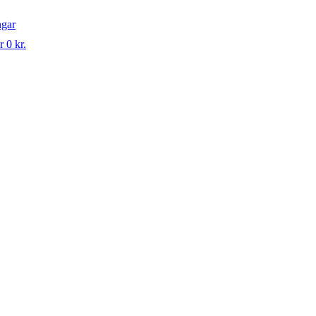
ngar
r 0 kr.