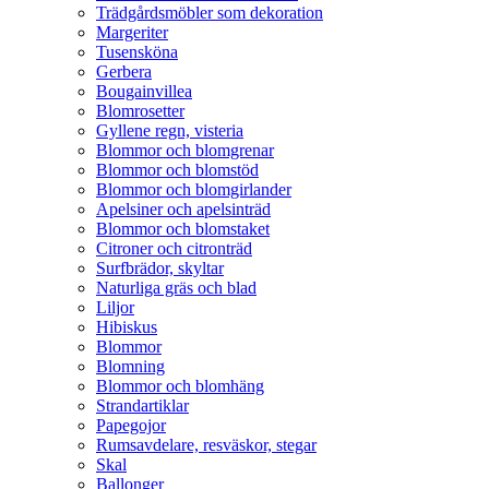
Trädgårdsmöbler som dekoration
Margeriter
Tusensköna
Gerbera
Bougainvillea
Blomrosetter
Gyllene regn, visteria
Blommor och blomgrenar
Blommor och blomstöd
Blommor och blomgirlander
Apelsiner och apelsinträd
Blommor och blomstaket
Citroner och citronträd
Surfbrädor, skyltar
Naturliga gräs och blad
Liljor
Hibiskus
Blommor
Blomning
Blommor och blomhäng
Strandartiklar
Papegojor
Rumsavdelare, resväskor, stegar
Skal
Ballonger