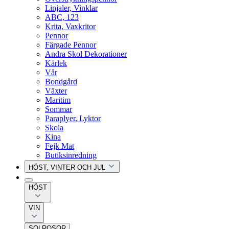
Linjaler, Vinklar
ABC, 123
Krita, Vaxkritor
Pennor
Färgade Pennor
Andra Skol Dekorationer
Kärlek
Vår
Bondgård
Växter
Maritim
Sommar
Paraplyer, Lyktor
Skola
Kina
Fejk Mat
Butiksinredning
HÖST, VINTER OCH JUL
HÖST
VIN
SOLROSOR