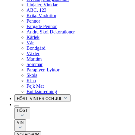
Linjaler, Vinklar
ABC, 123
Krita, Vaxkritor
Pennor
Färgade Pennor
Andra Skol Dekorationer
Kärlek
Vår
Bondgård
Växter
Maritim
Sommar
Paraplyer, Lyktor
Skola
Kina
Fejk Mat
Butiksinredning
HÖST, VINTER OCH JUL
HÖST
VIN
SOLROSOR