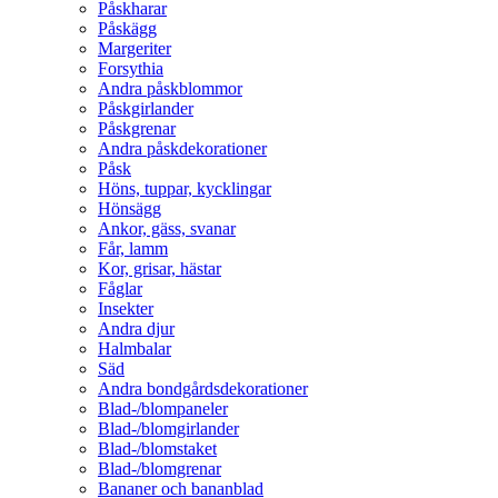
Påskharar
Påskägg
Margeriter
Forsythia
Andra påskblommor
Påskgirlander
Påskgrenar
Andra påskdekorationer
Påsk
Höns, tuppar, kycklingar
Hönsägg
Ankor, gäss, svanar
Får, lamm
Kor, grisar, hästar
Fåglar
Insekter
Andra djur
Halmbalar
Säd
Andra bondgårdsdekorationer
Blad-/blompaneler
Blad-/blomgirlander
Blad-/blomstaket
Blad-/blomgrenar
Bananer och bananblad