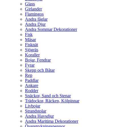
Glass
Girlander
Flamingos
Andra fåglar
Andra Djur
Andra Sommar Dekorationer
Fisk
Måsar
Fisknät
Sjögräs
Koraller
Bojar, Fendrar
Fyrar
Skepp och Båtar
Rep
Paddlar
Ankare
Rodder
Snäckor, Sand och Stenar
Trädockor, Räcken, Kölpinnar
Livbojar
Strandstolar
Andra Havsdjur
Andra Maritima Dekorationer
Överstrykningspennor