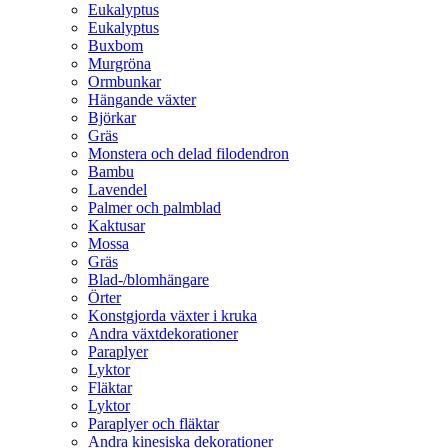
Eukalyptus
Eukalyptus
Buxbom
Murgröna
Ormbunkar
Hängande växter
Björkar
Gräs
Monstera och delad filodendron
Bambu
Lavendel
Palmer och palmblad
Kaktusar
Mossa
Gräs
Blad-/blomhängare
Örter
Konstgjorda växter i kruka
Andra växtdekorationer
Paraplyer
Lyktor
Fläktar
Lyktor
Paraplyer och fläktar
Andra kinesiska dekorationer