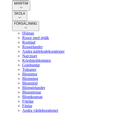
MARITIM
SKOLA
FÖRSÄLJNING
Hjärtan
Rosor med stjälk
Rosblad
Rosgirlander
Andra kärleksdekorationer
Narcisser
Körsbärsblommor
Gräsbuntar
Tulpaner
Blommor
Blomning
Blomstöd
Blomgirlander
Blomgrenar
Blomkransar
Fjärilar
Fåglar
Andra vårdekorationer