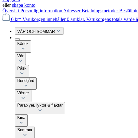
eller
skapa konto
Översikt
Personlig information
Adresser
Betalningsmetoder
Beställni
0 kr*
Varukorgen innehåller 0 artiklar. Varukorgens totala värde ä
VÅR OCH SOMMAR
Kärlek
Vår
Påsk
Bondgård
Växter
Paraplyer, lyktor & fläktar
Kina
Sommar