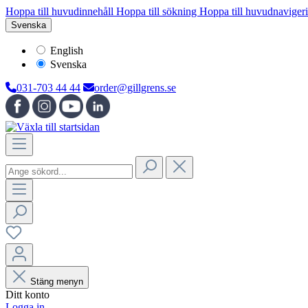
Hoppa till huvudinnehåll
Hoppa till sökning
Hoppa till huvudnaviger
Svenska
English
Svenska
031-703 44 44
order@gillgrens.se
Stäng menyn
Ditt konto
Logga in