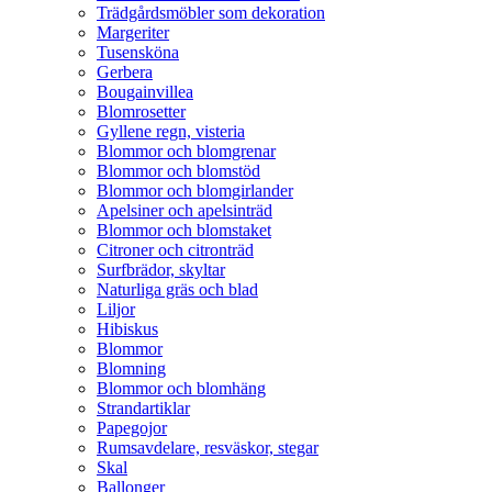
Trädgårdsmöbler som dekoration
Margeriter
Tusensköna
Gerbera
Bougainvillea
Blomrosetter
Gyllene regn, visteria
Blommor och blomgrenar
Blommor och blomstöd
Blommor och blomgirlander
Apelsiner och apelsinträd
Blommor och blomstaket
Citroner och citronträd
Surfbrädor, skyltar
Naturliga gräs och blad
Liljor
Hibiskus
Blommor
Blomning
Blommor och blomhäng
Strandartiklar
Papegojor
Rumsavdelare, resväskor, stegar
Skal
Ballonger