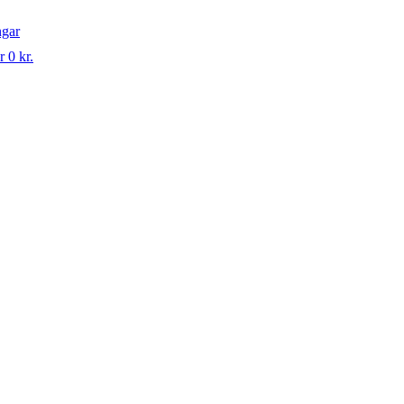
ngar
r 0 kr.