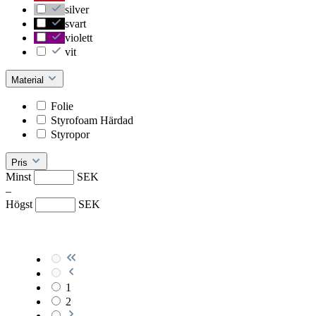
silver
svart
violett
vit
Material
Folie
Styrofoam Härdad
Styropor
Pris
Minst
SEK
–
Högst
SEK
1
2