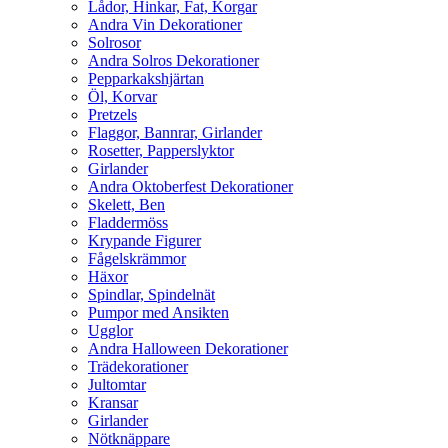
Lådor, Hinkar, Fat, Korgar
Andra Vin Dekorationer
Solrosor
Andra Solros Dekorationer
Pepparkakshjärtan
Öl, Korvar
Pretzels
Flaggor, Bannrar, Girlander
Rosetter, Papperslyktor
Girlander
Andra Oktoberfest Dekorationer
Skelett, Ben
Fladdermöss
Krypande Figurer
Fågelskrämmor
Häxor
Spindlar, Spindelnät
Pumpor med Ansikten
Ugglor
Andra Halloween Dekorationer
Trädekorationer
Jultomtar
Kransar
Girlander
Nötknäppare