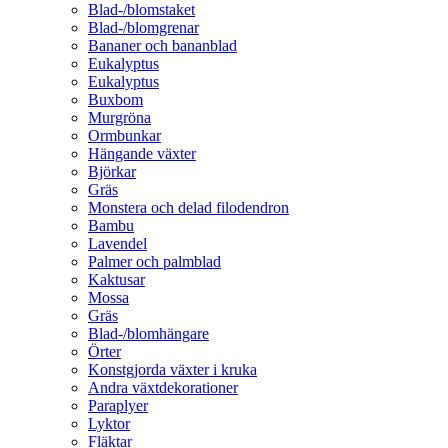
Blad-/blomstaket
Blad-/blomgrenar
Bananer och bananblad
Eukalyptus
Eukalyptus
Buxbom
Murgröna
Ormbunkar
Hängande växter
Björkar
Gräs
Monstera och delad filodendron
Bambu
Lavendel
Palmer och palmblad
Kaktusar
Mossa
Gräs
Blad-/blomhängare
Örter
Konstgjorda växter i kruka
Andra växtdekorationer
Paraplyer
Lyktor
Fläktar