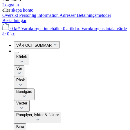
Logga in
eller
skapa konto
Översikt
Personlig information
Adresser
Betalningsmetoder
Beställningar
0 kr*
Varukorgen innehåller 0 artiklar. Varukorgens totala värde
är 0 kr.
VÅR OCH SOMMAR
Kärlek
Vår
Påsk
Bondgård
Växter
Paraplyer, lyktor & fläktar
Kina