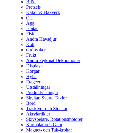
Bröd
Pretzels
Kakor & Bakverk
Ost
Ägg
Isbitar
Fisk
Andra Havsdjur
Kött
Grönsaker
Frukt
Andra Fejkmat Dekorationer
Displays
Korgar
Hylla
Etagéer
Utställningar
Produktvisningar
Skyltar, Svarta Tavlor
Bord
Träskivor och Stockar
Akrylartiklar
Skivspelare, Rotationsmotorer
Kartnålar och Gem
Magnet- och Tak-krokar