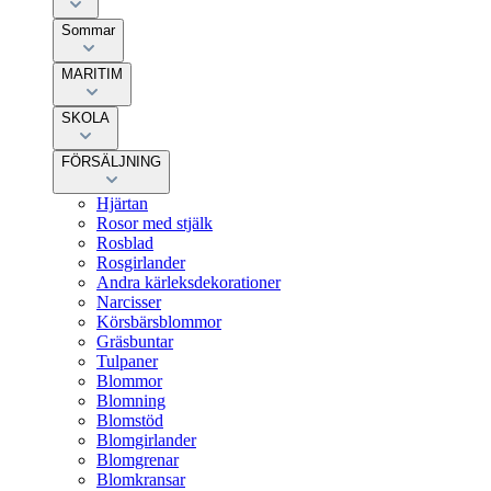
Sommar
MARITIM
SKOLA
FÖRSÄLJNING
Hjärtan
Rosor med stjälk
Rosblad
Rosgirlander
Andra kärleksdekorationer
Narcisser
Körsbärsblommor
Gräsbuntar
Tulpaner
Blommor
Blomning
Blomstöd
Blomgirlander
Blomgrenar
Blomkransar