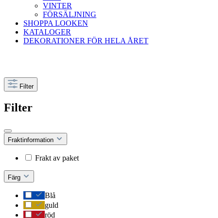
VINTER
FÖRSÄLJNING
SHOPPA LOOKEN
KATALOGER
DEKORATIONER FÖR HELA ÅRET
Filter
Filter
Fraktinformation
Frakt av paket
Färg
Blå
guld
röd