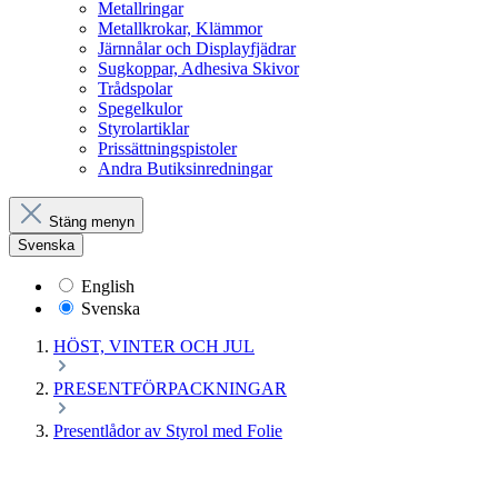
Metallringar
Metallkrokar, Klämmor
Järnnålar och Displayfjädrar
Sugkoppar, Adhesiva Skivor
Trådspolar
Spegelkulor
Styrolartiklar
Prissättningspistoler
Andra Butiksinredningar
Stäng menyn
Svenska
English
Svenska
HÖST, VINTER OCH JUL
PRESENTFÖRPACKNINGAR
Presentlådor av Styrol med Folie