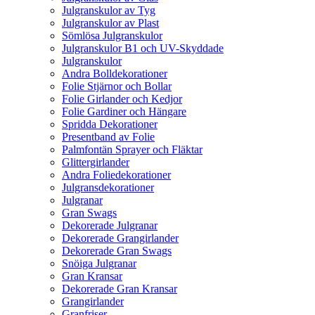
Julgranskulor av Tyg
Julgranskulor av Plast
Sömlösa Julgranskulor
Julgranskulor B1 och UV-Skyddade
Julgranskulor
Andra Bolldekorationer
Folie Stjärnor och Bollar
Folie Girlander och Kedjor
Folie Gardiner och Hängare
Spridda Dekorationer
Presentband av Folie
Palmfontän Sprayer och Fläktar
Glittergirlander
Andra Foliedekorationer
Julgransdekorationer
Julgranar
Gran Swags
Dekorerade Julgranar
Dekorerade Grangirlander
Dekorerade Gran Swags
Snöiga Julgranar
Gran Kransar
Dekorerade Gran Kransar
Grangirlander
Granfriser