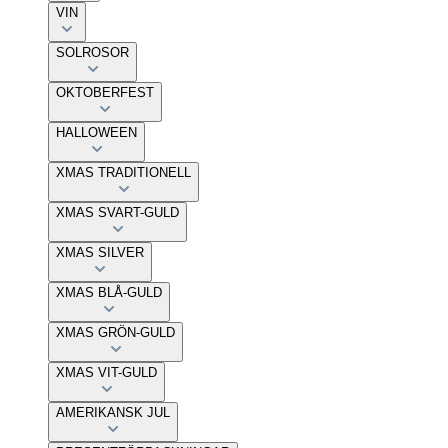
VIN
SOLROSOR
OKTOBERFEST
HALLOWEEN
XMAS TRADITIONELL
XMAS SVART-GULD
XMAS SILVER
XMAS BLÅ-GULD
XMAS GRÖN-GULD
XMAS VIT-GULD
AMERIKANSK JUL