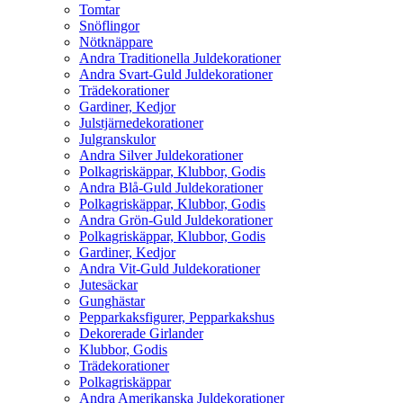
Tomtar
Snöflingor
Nötknäppare
Andra Traditionella Juldekorationer
Andra Svart-Guld Juldekorationer
Trädekorationer
Gardiner, Kedjor
Julstjärnedekorationer
Julgranskulor
Andra Silver Juldekorationer
Polkagriskäppar, Klubbor, Godis
Andra Blå-Guld Juldekorationer
Polkagriskäppar, Klubbor, Godis
Andra Grön-Guld Juldekorationer
Polkagriskäppar, Klubbor, Godis
Gardiner, Kedjor
Andra Vit-Guld Juldekorationer
Jutesäckar
Gunghästar
Pepparkaksfigurer, Pepparkakshus
Dekorerade Girlander
Klubbor, Godis
Trädekorationer
Polkagriskäppar
Andra Amerikanska Juldekorationer