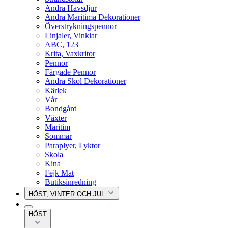
Andra Havsdjur
Andra Maritima Dekorationer
Överstrykningspennor
Linjaler, Vinklar
ABC, 123
Krita, Vaxkritor
Pennor
Färgade Pennor
Andra Skol Dekorationer
Kärlek
Vår
Bondgård
Växter
Maritim
Sommar
Paraplyer, Lyktor
Skola
Kina
Fejk Mat
Butiksinredning
HÖST, VINTER OCH JUL
HÖST