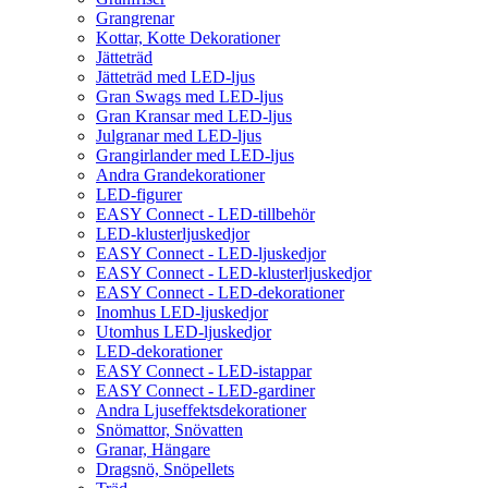
Grangrenar
Kottar, Kotte Dekorationer
Jätteträd
Jätteträd med LED-ljus
Gran Swags med LED-ljus
Gran Kransar med LED-ljus
Julgranar med LED-ljus
Grangirlander med LED-ljus
Andra Grandekorationer
LED-figurer
EASY Connect - LED-tillbehör
LED-klusterljuskedjor
EASY Connect - LED-ljuskedjor
EASY Connect - LED-klusterljuskedjor
EASY Connect - LED-dekorationer
Inomhus LED-ljuskedjor
Utomhus LED-ljuskedjor
LED-dekorationer
EASY Connect - LED-istappar
EASY Connect - LED-gardiner
Andra Ljuseffektsdekorationer
Snömattor, Snövatten
Granar, Hängare
Dragsnö, Snöpellets