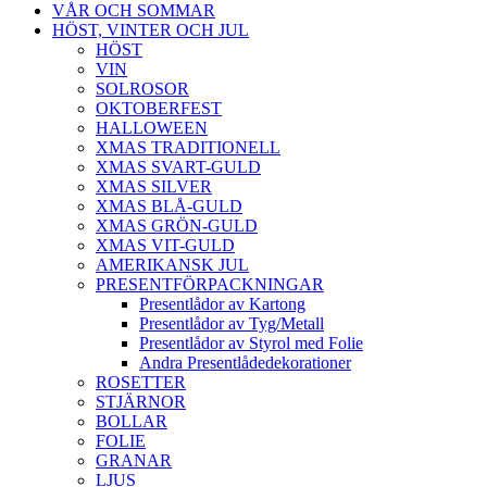
VÅR OCH SOMMAR
HÖST, VINTER OCH JUL
HÖST
VIN
SOLROSOR
OKTOBERFEST
HALLOWEEN
XMAS TRADITIONELL
XMAS SVART-GULD
XMAS SILVER
XMAS BLÅ-GULD
XMAS GRÖN-GULD
XMAS VIT-GULD
AMERIKANSK JUL
PRESENTFÖRPACKNINGAR
Presentlådor av Kartong
Presentlådor av Tyg/Metall
Presentlådor av Styrol med Folie
Andra Presentlådedekorationer
ROSETTER
STJÄRNOR
BOLLAR
FOLIE
GRANAR
LJUS