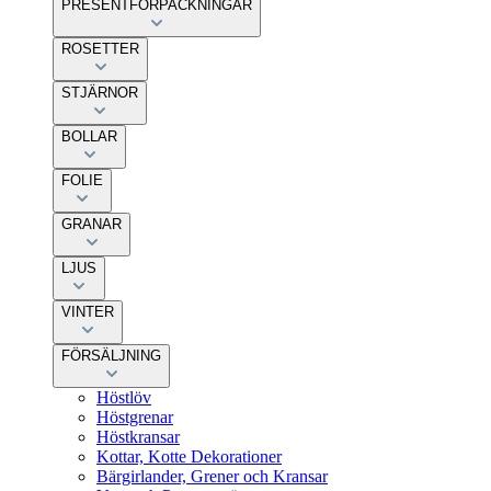
PRESENTFÖRPACKNINGAR
ROSETTER
STJÄRNOR
BOLLAR
FOLIE
GRANAR
LJUS
VINTER
FÖRSÄLJNING
Höstlöv
Höstgrenar
Höstkransar
Kottar, Kotte Dekorationer
Bärgirlander, Grener och Kransar