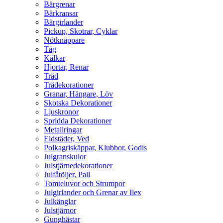
Bärgrenar
Bärkransar
Bärgirlander
Pickup, Skotrar, Cyklar
Nötknäppare
Tåg
Kälkar
Hjortar, Renar
Träd
Trädekorationer
Granar, Hängare, Löv
Skotska Dekorationer
Ljuskronor
Spridda Dekorationer
Metallringar
Eldstäder, Ved
Polkagriskäppar, Klubbor, Godis
Julgranskulor
Julstjärnedekorationer
Julfåtöljer, Pall
Tomteluvor och Strumpor
Julgirlander och Grenar av Ilex
Julkänglar
Julstjärnor
Gunghästar