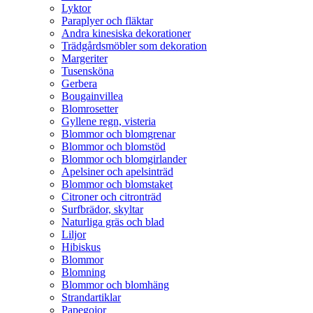
Lyktor
Paraplyer och fläktar
Andra kinesiska dekorationer
Trädgårdsmöbler som dekoration
Margeriter
Tusensköna
Gerbera
Bougainvillea
Blomrosetter
Gyllene regn, visteria
Blommor och blomgrenar
Blommor och blomstöd
Blommor och blomgirlander
Apelsiner och apelsinträd
Blommor och blomstaket
Citroner och citronträd
Surfbrädor, skyltar
Naturliga gräs och blad
Liljor
Hibiskus
Blommor
Blomning
Blommor och blomhäng
Strandartiklar
Papegojor