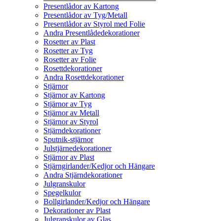
Presentlådor av Kartong
Presentlådor av Tyg/Metall
Presentlådor av Styrol med Folie
Andra Presentlådedekorationer
Rosetter av Plast
Rosetter av Tyg
Rosetter av Folie
Rosettdekorationer
Andra Rosettdekorationer
Stjärnor
Stjärnor av Kartong
Stjärnor av Tyg
Stjärnor av Metall
Stjärnor av Styrol
Stjärndekorationer
Sputnik-stjärnor
Julstjärnedekorationer
Stjärnor av Plast
Stjärngirlander/Kedjor och Hängare
Andra Stjärndekorationer
Julgranskulor
Spegelkulor
Bollgirlander/Kedjor och Hängare
Dekorationer av Plast
Julgranskulor av Glas