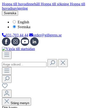
Hoppa till huvudinnehåll
Hoppa till sökning
Hoppa till
huvudnavigering
Svenska
English
Svenska
031-703 44 44
order@gillgrens.se
Stäng menyn
Ditt konto