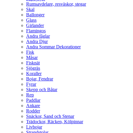
Rumsavdelare, resväskor, stegar
Skal
Ballonger
Glass
Girlander
Flamingos
Andra fåglar
Andra Djur
Andra Sommar Dekorationer
Fisk
Måsar
Fisknät
Sjögräs
Koraller
Bojar, Fendrar
Fyrar
Skepp och Båtar
Rep
Paddlar
Ankare
Rodder
Snäckor, Sand och Stenar
Trädockor, Räcken, Kölpinnar
Livbojar
Strandstolar