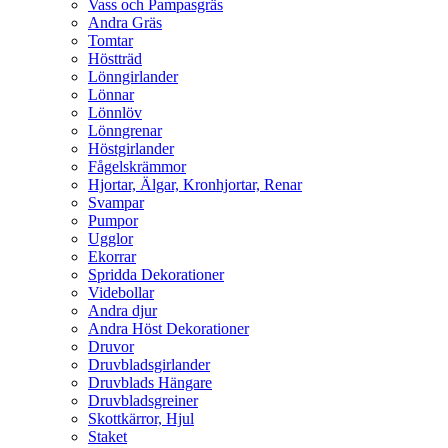
Vass och Pampasgräs
Andra Gräs
Tomtar
Höstträd
Lönngirlander
Lönnar
Lönnlöv
Lönngrenar
Höstgirlander
Fågelskrämmor
Hjortar, Älgar, Kronhjortar, Renar
Svampar
Pumpor
Ugglor
Ekorrar
Spridda Dekorationer
Videbollar
Andra djur
Andra Höst Dekorationer
Druvor
Druvbladsgirlander
Druvblads Hängare
Druvbladsgreiner
Skottkärror, Hjul
Staket