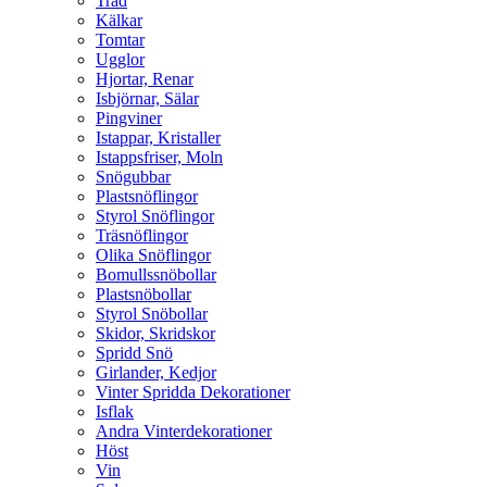
Träd
Kälkar
Tomtar
Ugglor
Hjortar, Renar
Isbjörnar, Sälar
Pingviner
Istappar, Kristaller
Istappsfriser, Moln
Snögubbar
Plastsnöflingor
Styrol Snöflingor
Träsnöflingor
Olika Snöflingor
Bomullssnöbollar
Plastsnöbollar
Styrol Snöbollar
Skidor, Skridskor
Spridd Snö
Girlander, Kedjor
Vinter Spridda Dekorationer
Isflak
Andra Vinterdekorationer
Höst
Vin