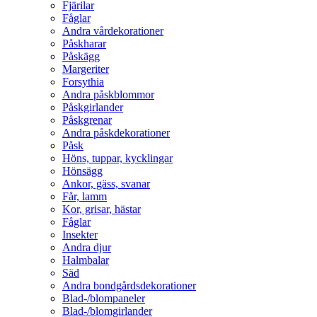
Fjärilar
Fåglar
Andra vårdekorationer
Påskharar
Påskägg
Margeriter
Forsythia
Andra påskblommor
Påskgirlander
Påskgrenar
Andra påskdekorationer
Påsk
Höns, tuppar, kycklingar
Hönsägg
Ankor, gäss, svanar
Får, lamm
Kor, grisar, hästar
Fåglar
Insekter
Andra djur
Halmbalar
Säd
Andra bondgårdsdekorationer
Blad-/blompaneler
Blad-/blomgirlander