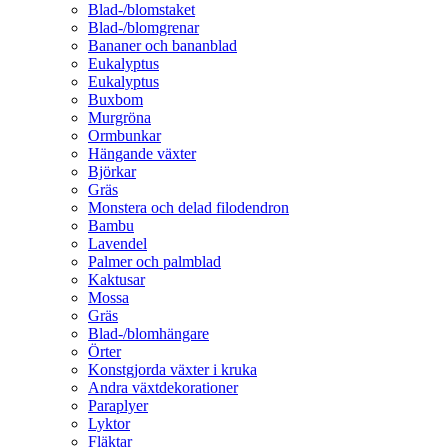
Blad-/blomstaket
Blad-/blomgrenar
Bananer och bananblad
Eukalyptus
Eukalyptus
Buxbom
Murgröna
Ormbunkar
Hängande växter
Björkar
Gräs
Monstera och delad filodendron
Bambu
Lavendel
Palmer och palmblad
Kaktusar
Mossa
Gräs
Blad-/blomhängare
Örter
Konstgjorda växter i kruka
Andra växtdekorationer
Paraplyer
Lyktor
Fläktar