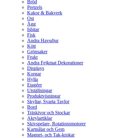
Bröd
Pretzels
Kakor & Bakverk
Ost
Ägg
Isbitar
Fisk
Andra Havsdjur
Kött
Grönsaker
Frukt
Andra Fejkmat Dekorationer
Displays
Korgar
Hylla
Etagéer
Utställningar
Produktvisningar
Skyltar, Svarta Tavlor
Bord
Träskivor och Stockar
Akrylartiklar
Skivspelare, Rotationsmotorer
Kartnålar och Gem
Magnet- och Tak-krokar