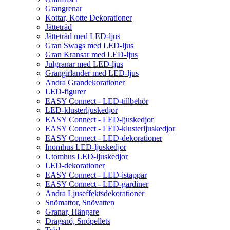
Grangrenar
Kottar, Kotte Dekorationer
Jätteträd
Jätteträd med LED-ljus
Gran Swags med LED-ljus
Gran Kransar med LED-ljus
Julgranar med LED-ljus
Grangirlander med LED-ljus
Andra Grandekorationer
LED-figurer
EASY Connect - LED-tillbehör
LED-klusterljuskedjor
EASY Connect - LED-ljuskedjor
EASY Connect - LED-klusterljuskedjor
EASY Connect - LED-dekorationer
Inomhus LED-ljuskedjor
Utomhus LED-ljuskedjor
LED-dekorationer
EASY Connect - LED-istappar
EASY Connect - LED-gardiner
Andra Ljuseffektsdekorationer
Snömattor, Snövatten
Granar, Hängare
Dragsnö, Snöpellets