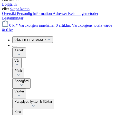
Logga in
eller
skapa konto
Översikt
Personlig information
Adresser
Betalningsmetoder
Beställningar
0 kr*
Varukorgen innehåller 0 artiklar. Varukorgens totala värde
är 0 kr.
VÅR OCH SOMMAR
Kärlek
Vår
Påsk
Bondgård
Växter
Paraplyer, lyktor & fläktar
Kina