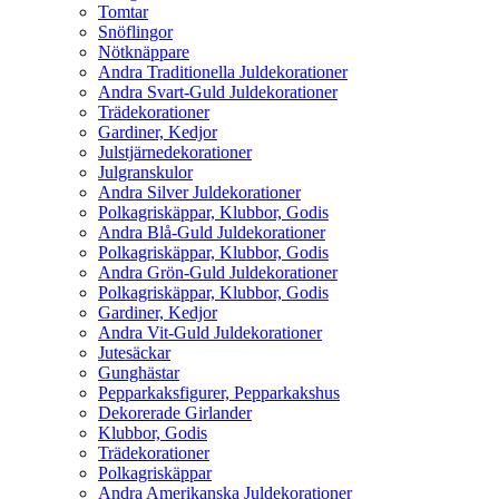
Tomtar
Snöflingor
Nötknäppare
Andra Traditionella Juldekorationer
Andra Svart-Guld Juldekorationer
Trädekorationer
Gardiner, Kedjor
Julstjärnedekorationer
Julgranskulor
Andra Silver Juldekorationer
Polkagriskäppar, Klubbor, Godis
Andra Blå-Guld Juldekorationer
Polkagriskäppar, Klubbor, Godis
Andra Grön-Guld Juldekorationer
Polkagriskäppar, Klubbor, Godis
Gardiner, Kedjor
Andra Vit-Guld Juldekorationer
Jutesäckar
Gunghästar
Pepparkaksfigurer, Pepparkakshus
Dekorerade Girlander
Klubbor, Godis
Trädekorationer
Polkagriskäppar
Andra Amerikanska Juldekorationer