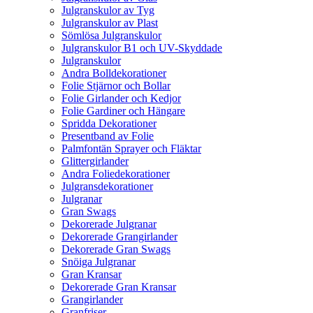
Julgranskulor av Tyg
Julgranskulor av Plast
Sömlösa Julgranskulor
Julgranskulor B1 och UV-Skyddade
Julgranskulor
Andra Bolldekorationer
Folie Stjärnor och Bollar
Folie Girlander och Kedjor
Folie Gardiner och Hängare
Spridda Dekorationer
Presentband av Folie
Palmfontän Sprayer och Fläktar
Glittergirlander
Andra Foliedekorationer
Julgransdekorationer
Julgranar
Gran Swags
Dekorerade Julgranar
Dekorerade Grangirlander
Dekorerade Gran Swags
Snöiga Julgranar
Gran Kransar
Dekorerade Gran Kransar
Grangirlander
Granfriser