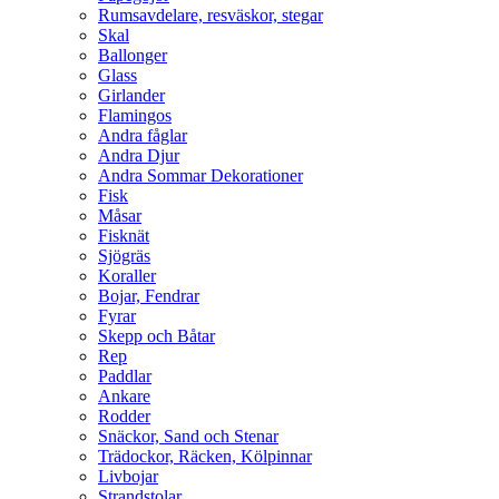
Rumsavdelare, resväskor, stegar
Skal
Ballonger
Glass
Girlander
Flamingos
Andra fåglar
Andra Djur
Andra Sommar Dekorationer
Fisk
Måsar
Fisknät
Sjögräs
Koraller
Bojar, Fendrar
Fyrar
Skepp och Båtar
Rep
Paddlar
Ankare
Rodder
Snäckor, Sand och Stenar
Trädockor, Räcken, Kölpinnar
Livbojar
Strandstolar