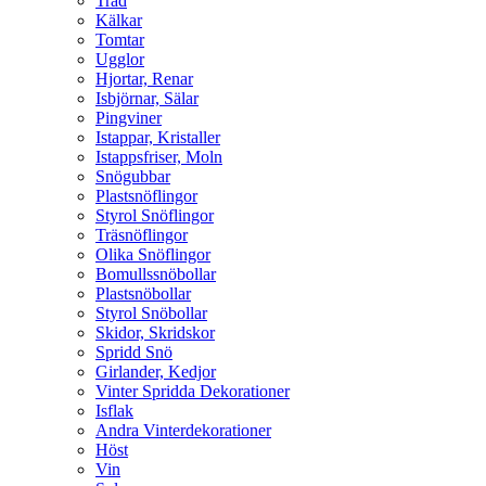
Träd
Kälkar
Tomtar
Ugglor
Hjortar, Renar
Isbjörnar, Sälar
Pingviner
Istappar, Kristaller
Istappsfriser, Moln
Snögubbar
Plastsnöflingor
Styrol Snöflingor
Träsnöflingor
Olika Snöflingor
Bomullssnöbollar
Plastsnöbollar
Styrol Snöbollar
Skidor, Skridskor
Spridd Snö
Girlander, Kedjor
Vinter Spridda Dekorationer
Isflak
Andra Vinterdekorationer
Höst
Vin