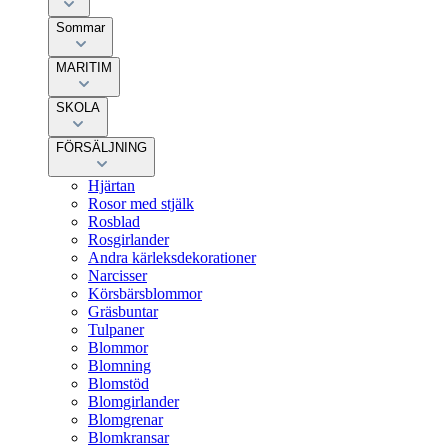
Sommar
MARITIM
SKOLA
FÖRSÄLJNING
Hjärtan
Rosor med stjälk
Rosblad
Rosgirlander
Andra kärleksdekorationer
Narcisser
Körsbärsblommor
Gräsbuntar
Tulpaner
Blommor
Blomning
Blomstöd
Blomgirlander
Blomgrenar
Blomkransar