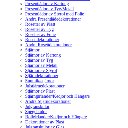
Presentlådor av Kartong
Presentlådor av Tyg/Metall
Presentlådor av Styrol med Folie
Andra Presentlådedekorationer
Rosetter av Plast
Rosetter av Tyg
Rosetter av Folie
Rosettdekorationer
Andra Rosettdekorationer
Stjärnor
Stjärnor av Kartong
Stjärnor av Tyg
Stjärnor av Metall
Stjärnor av Styrol
Stjärndekorationer
Sputnik-stjärnor
Julstjärnedekorationer
Stjärnor av Plast
Stjärngirlander/Kedjor och Hängare
Andra Stjärndekorationer
Julgranskulor
Spegelkulor
Bollgirlander/Kedjor och Hängare
Dekorationer av Plast
Julgranskulor av Glas