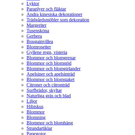
Lyktor
Paraplyer och fläktar
Andra kinesiska dekorationer
Trädgårdsmöbler som dekoration
Margeriter
Tusensköna
Gerbera
Bougainvillea
Blomrosetter
Gyllene regn, visteria
Blommor och blomgrenar
Blommor och blomstöd
Blommor och blomgirlander
Apelsiner och apelsinträd
Blommor och blomstaket
Citroner och citronträd
Surfbrädor, skyltar
Naturliga gräs och blad
Liljor
Hibiskus
Blommor
Blomning
Blommor och blomhäng
Strandartiklar
Papegojor