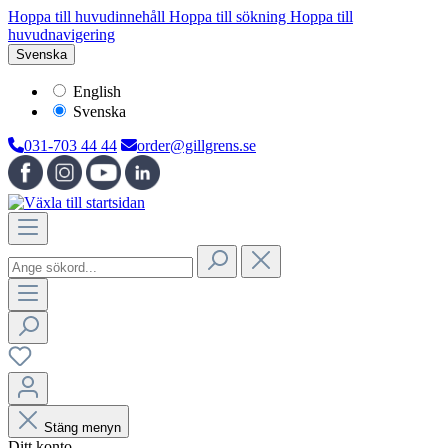
Hoppa till huvudinnehåll
Hoppa till sökning
Hoppa till
huvudnavigering
Svenska
English
Svenska
031-703 44 44
order@gillgrens.se
Stäng menyn
Ditt konto