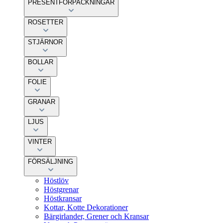
PRESENTFÖRPACKNINGAR
ROSETTER
STJÄRNOR
BOLLAR
FOLIE
GRANAR
LJUS
VINTER
FÖRSÄLJNING
Höstlöv
Höstgrenar
Höstkransar
Kottar, Kotte Dekorationer
Bärgirlander, Grener och Kransar