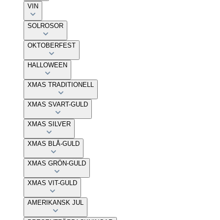
VIN
SOLROSOR
OKTOBERFEST
HALLOWEEN
XMAS TRADITIONELL
XMAS SVART-GULD
XMAS SILVER
XMAS BLÅ-GULD
XMAS GRÖN-GULD
XMAS VIT-GULD
AMERIKANSK JUL