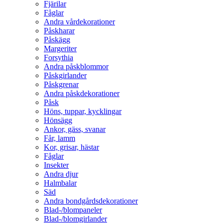
Fjärilar
Fåglar
Andra vårdekorationer
Påskharar
Påskägg
Margeriter
Forsythia
Andra påskblommor
Påskgirlander
Påskgrenar
Andra påskdekorationer
Påsk
Höns, tuppar, kycklingar
Hönsägg
Ankor, gäss, svanar
Får, lamm
Kor, grisar, hästar
Fåglar
Insekter
Andra djur
Halmbalar
Säd
Andra bondgårdsdekorationer
Blad-/blompaneler
Blad-/blomgirlander