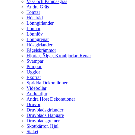
Vass och Pampasgräs
Andra Gräs
Tomtar
Höstträd
Lönngirlander
Lönnar
Lönnlöv
Lönngrenar
Höstgirlander
Fågelskrämmor
Hjortar, Älgar, Kronhjortar, Renar
Svampar
Pumpor
Ugglor
Ekorrar
Spridda Dekorationer
Videbollar
Andra djur
Andra Höst Dekorationer
Druvor
Druvbladsgirlander
Druvblads Hängare
Druvbladsgreiner
Skottkärror, Hjul
Staket