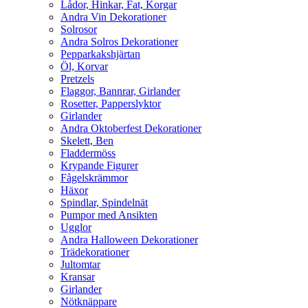
Lådor, Hinkar, Fat, Korgar
Andra Vin Dekorationer
Solrosor
Andra Solros Dekorationer
Pepparkakshjärtan
Öl, Korvar
Pretzels
Flaggor, Bannrar, Girlander
Rosetter, Papperslyktor
Girlander
Andra Oktoberfest Dekorationer
Skelett, Ben
Fladdermöss
Krypande Figurer
Fågelskrämmor
Häxor
Spindlar, Spindelnät
Pumpor med Ansikten
Ugglor
Andra Halloween Dekorationer
Trädekorationer
Jultomtar
Kransar
Girlander
Nötknäppare