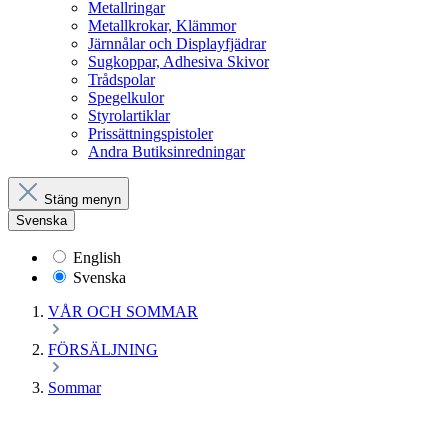
Metallringar
Metallkrokar, Klämmor
Järnnålar och Displayfjädrar
Sugkoppar, Adhesiva Skivor
Trådspolar
Spegelkulor
Styrolartiklar
Prissättningspistoler
Andra Butiksinredningar
Stäng menyn
Svenska
English
Svenska
VÅR OCH SOMMAR
FÖRSÄLJNING
Sommar