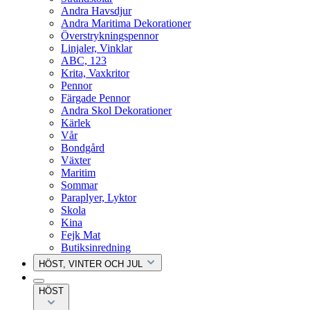
Andra Havsdjur
Andra Maritima Dekorationer
Överstrykningspennor
Linjaler, Vinklar
ABC, 123
Krita, Vaxkritor
Pennor
Färgade Pennor
Andra Skol Dekorationer
Kärlek
Vår
Bondgård
Växter
Maritim
Sommar
Paraplyer, Lyktor
Skola
Kina
Fejk Mat
Butiksinredning
HÖST, VINTER OCH JUL
HÖST