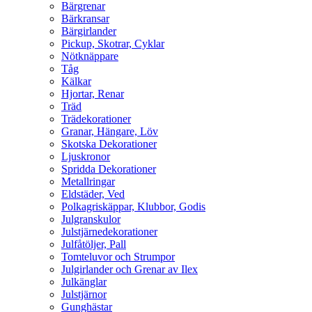
Bärgrenar
Bärkransar
Bärgirlander
Pickup, Skotrar, Cyklar
Nötknäppare
Tåg
Kälkar
Hjortar, Renar
Träd
Trädekorationer
Granar, Hängare, Löv
Skotska Dekorationer
Ljuskronor
Spridda Dekorationer
Metallringar
Eldstäder, Ved
Polkagriskäppar, Klubbor, Godis
Julgranskulor
Julstjärnedekorationer
Julfåtöljer, Pall
Tomteluvor och Strumpor
Julgirlander och Grenar av Ilex
Julkänglar
Julstjärnor
Gunghästar