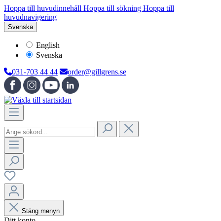
Hoppa till huvudinnehåll
Hoppa till sökning
Hoppa till
huvudnavigering
Svenska
English
Svenska
031-703 44 44
order@gillgrens.se
Stäng menyn
Ditt konto