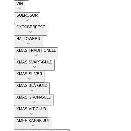
VIN
SOLROSOR
OKTOBERFEST
HALLOWEEN
XMAS TRADITIONELL
XMAS SVART-GULD
XMAS SILVER
XMAS BLÅ-GULD
XMAS GRÖN-GULD
XMAS VIT-GULD
AMERIKANSK JUL