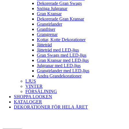
Dekorerade Gran Swags
Snöiga Julgranar
Gran Kransar
Dekorerade Gran Kransar
Grangirlander
Granfriser
Grangrenar
Kottar, Kotte Dekorationer
Jätteträd
Jätteträd med LED-ljus
Gran Swags med LED-ljus
Gran Kransar med LED-ljus
Julgranar med LED-ljus
Grangirlander med LED-ljus
Andra Grandekorationer
LJUS
VINTER
FÖRSÄLJNING
SHOPPA LOOKEN
KATALOGER
DEKORATIONER FÖR HELA ÅRET