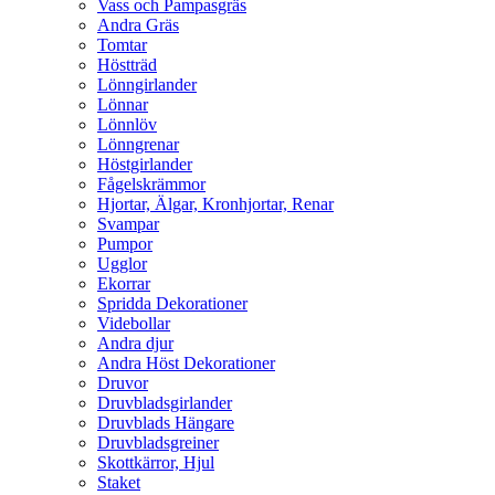
Vass och Pampasgräs
Andra Gräs
Tomtar
Höstträd
Lönngirlander
Lönnar
Lönnlöv
Lönngrenar
Höstgirlander
Fågelskrämmor
Hjortar, Älgar, Kronhjortar, Renar
Svampar
Pumpor
Ugglor
Ekorrar
Spridda Dekorationer
Videbollar
Andra djur
Andra Höst Dekorationer
Druvor
Druvbladsgirlander
Druvblads Hängare
Druvbladsgreiner
Skottkärror, Hjul
Staket