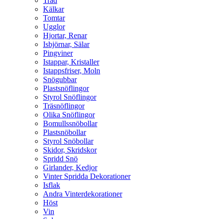
Träd
Kälkar
Tomtar
Ugglor
Hjortar, Renar
Isbjörnar, Sälar
Pingviner
Istappar, Kristaller
Istappsfriser, Moln
Snögubbar
Plastsnöflingor
Styrol Snöflingor
Träsnöflingor
Olika Snöflingor
Bomullssnöbollar
Plastsnöbollar
Styrol Snöbollar
Skidor, Skridskor
Spridd Snö
Girlander, Kedjor
Vinter Spridda Dekorationer
Isflak
Andra Vinterdekorationer
Höst
Vin