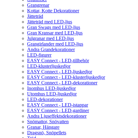
Grangrenar
Kottar, Kotte Dekorationer
Jätteträd
Jätteträd med LED-ljus
Gran Swags med LED-ljus
Gran Kransar med LED-ljus
Julgranar med LED-ljus
Grangirlander med LED-ljus
Andra Grandekorationer
LED-figurer
EASY Connect - LED-tillbehör
LED-klusterljuskedjor
EASY Connect - LED-ljuskedjor
EASY Connect - LED-klusterljuskedjor
EASY Connect - LED-dekorationer
Inomhus LED-ljuskedjor
Utomhus LED-ljuskedjor
LED-dekorationer
EASY Connect - LED-istappar
EASY Connect - LED-gardiner
Andra Ljuseffektsdekorationer
Snömattor, Snövatten
Granar, Hängare
Dragsnö, Snöpellets