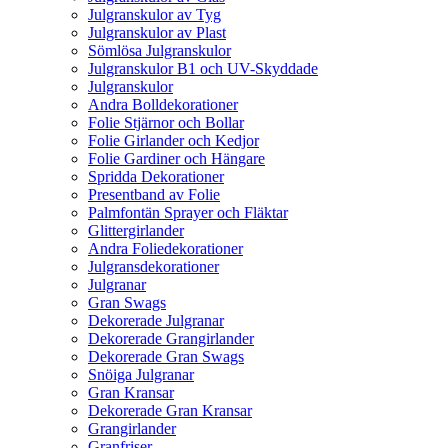
Julgranskulor av Tyg
Julgranskulor av Plast
Sömlösa Julgranskulor
Julgranskulor B1 och UV-Skyddade
Julgranskulor
Andra Bolldekorationer
Folie Stjärnor och Bollar
Folie Girlander och Kedjor
Folie Gardiner och Hängare
Spridda Dekorationer
Presentband av Folie
Palmfontän Sprayer och Fläktar
Glittergirlander
Andra Foliedekorationer
Julgransdekorationer
Julgranar
Gran Swags
Dekorerade Julgranar
Dekorerade Grangirlander
Dekorerade Gran Swags
Snöiga Julgranar
Gran Kransar
Dekorerade Gran Kransar
Grangirlander
Granfriser