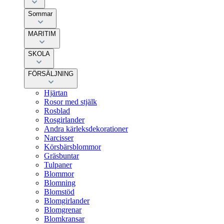
Sommar
MARITIM
SKOLA
FÖRSÄLJNING
Hjärtan
Rosor med stjälk
Rosblad
Rosgirlander
Andra kärleksdekorationer
Narcisser
Körsbärsblommor
Gräsbuntar
Tulpaner
Blommor
Blomning
Blomstöd
Blomgirlander
Blomgrenar
Blomkransar