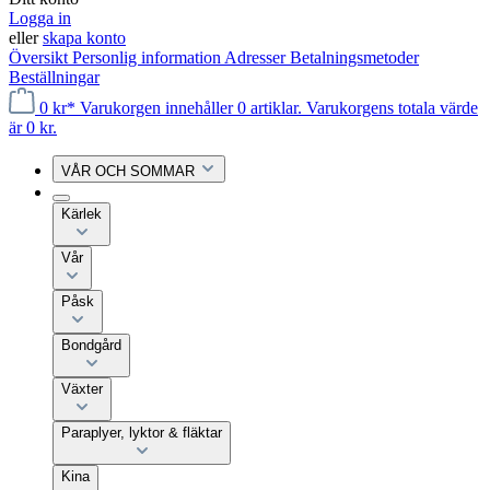
Logga in
eller
skapa konto
Översikt
Personlig information
Adresser
Betalningsmetoder
Beställningar
0 kr*
Varukorgen innehåller 0 artiklar. Varukorgens totala värde
är 0 kr.
VÅR OCH SOMMAR
Kärlek
Vår
Påsk
Bondgård
Växter
Paraplyer, lyktor & fläktar
Kina