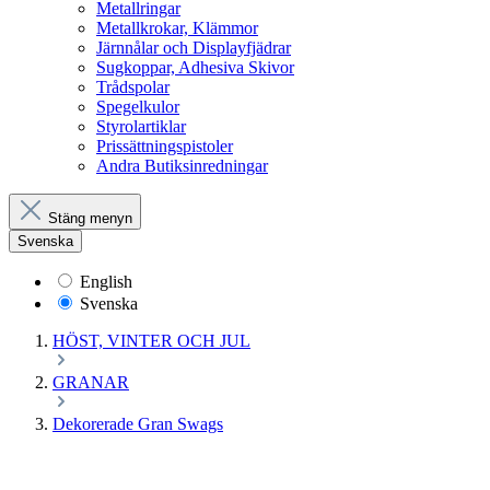
Metallringar
Metallkrokar, Klämmor
Järnnålar och Displayfjädrar
Sugkoppar, Adhesiva Skivor
Trådspolar
Spegelkulor
Styrolartiklar
Prissättningspistoler
Andra Butiksinredningar
Stäng menyn
Svenska
English
Svenska
HÖST, VINTER OCH JUL
GRANAR
Dekorerade Gran Swags