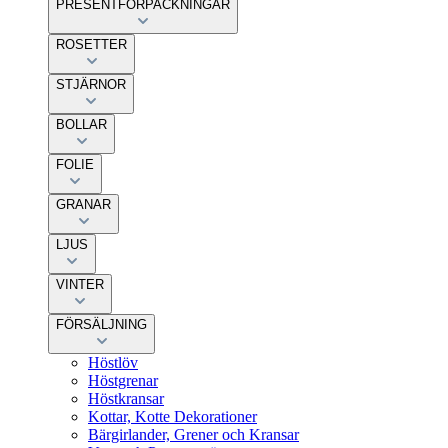
PRESENTFÖRPACKNINGAR
ROSETTER
STJÄRNOR
BOLLAR
FOLIE
GRANAR
LJUS
VINTER
FÖRSÄLJNING
Höstlöv
Höstgrenar
Höstkransar
Kottar, Kotte Dekorationer
Bärgirlander, Grener och Kransar