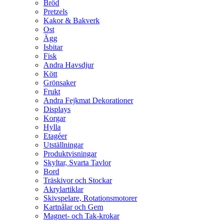
Bröd
Pretzels
Kakor & Bakverk
Ost
Ägg
Isbitar
Fisk
Andra Havsdjur
Kött
Grönsaker
Frukt
Andra Fejkmat Dekorationer
Displays
Korgar
Hylla
Etagéer
Utställningar
Produktvisningar
Skyltar, Svarta Tavlor
Bord
Träskivor och Stockar
Akrylartiklar
Skivspelare, Rotationsmotorer
Kartnålar och Gem
Magnet- och Tak-krokar