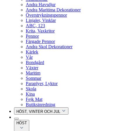
Andra Havsdjur
Andra Maritima Dekorationer
Överstrykningspennor
Linjaler, Vinklar
ABC, 123
Krita, Vaxkritor
Pennor
Färgade Pennor
Andra Skol Dekorationer
Kärlek
Vår
Bondgård
Växter
Maritim
Sommar
Paraplyer, Lyktor
Skola
Kina
Fejk Mat
Butiksinredning
HÖST, VINTER OCH JUL
HÖST