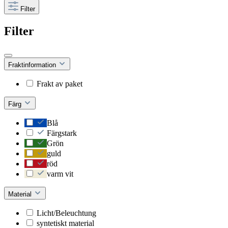
Filter
Filter
Fraktinformation
Frakt av paket
Färg
Blå
Färgstark
Grön
guld
röd
varm vit
Material
Licht/Beleuchtung
syntetiskt material