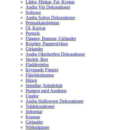
Lådor, Hinkar, Fat, Korgar
Andra Vin Dekorationer
Solrosor
Andra Solros Dekorationer
Pepparkakshjärtan
Öl, Korvar
Pretzels
Flaggor, Bannrar, Girlander
Rosetter, Papperslyktor
Girlander
Andra Oktoberfest Dekorationer
Skelett, Ben
Fladdermöss
Krypande Figurer
Fågelskrämmor
Häxor
Spindlar, Spindelnät
Pumpor med Ansikten
Ugglor
Andra Halloween Dekorationer
Trädekorationer
Jultomtar
Kransar
Girlander
Nötknäppare