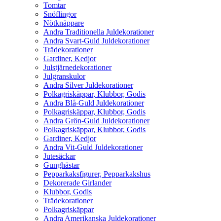
Tomtar
Snöflingor
Nötknäppare
Andra Traditionella Juldekorationer
Andra Svart-Guld Juldekorationer
Trädekorationer
Gardiner, Kedjor
Julstjärnedekorationer
Julgranskulor
Andra Silver Juldekorationer
Polkagriskäppar, Klubbor, Godis
Andra Blå-Guld Juldekorationer
Polkagriskäppar, Klubbor, Godis
Andra Grön-Guld Juldekorationer
Polkagriskäppar, Klubbor, Godis
Gardiner, Kedjor
Andra Vit-Guld Juldekorationer
Jutesäckar
Gunghästar
Pepparkaksfigurer, Pepparkakshus
Dekorerade Girlander
Klubbor, Godis
Trädekorationer
Polkagriskäppar
Andra Amerikanska Juldekorationer