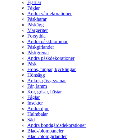
Fjärilar
Fåglar
Andra vårdekorationer
Påskharar
Påskägg
Margeriter
Forsythia
Andra påskblommor
Påskgirlander
Påskgrenar
Andra påskdekorationer
Påsk
Höns, tuppar, kycklingar
Hönsägg
Ankor, gäss, svanar
Får, lamm
Kor, grisar, hästar
Fåglar
Insekter
Andra djur
Halmbalar
Säd
Andra bondgårdsdekorationer
Blad-/blompaneler
Blad-/blomgirlander