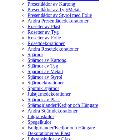
Presentlådor av Kartong
Presentlådor av Tyg/Metall
Presentlådor av Styrol med Folie
Andra Presentlådedekorationer
Rosetter av Plast
Rosetter av Tyg
Rosetter av Folie
Rosettdekorationer
Andra Rosettdekorationer
Stjärnor
Stjärnor av Kartong
Stjärnor av Tyg
Stjärnor av Metall
Stjärnor av Styrol
Stjärndekorationer
Sputnik-stjärnor
Julstjärnedekorationer
Stjärnor av Plast
Stjärngirlander/Kedjor och Hängare
Andra Stjärndekorationer
Julgranskulor
Spegelkulor
Bollgirlander/Kedjor och Hängare
Dekorationer av Plast
Julgranskulor av Glas