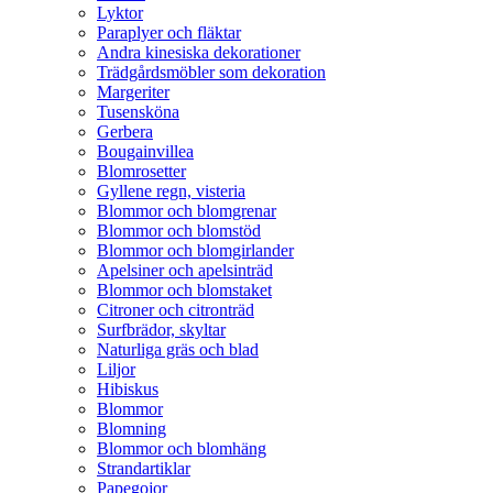
Lyktor
Paraplyer och fläktar
Andra kinesiska dekorationer
Trädgårdsmöbler som dekoration
Margeriter
Tusensköna
Gerbera
Bougainvillea
Blomrosetter
Gyllene regn, visteria
Blommor och blomgrenar
Blommor och blomstöd
Blommor och blomgirlander
Apelsiner och apelsinträd
Blommor och blomstaket
Citroner och citronträd
Surfbrädor, skyltar
Naturliga gräs och blad
Liljor
Hibiskus
Blommor
Blomning
Blommor och blomhäng
Strandartiklar
Papegojor