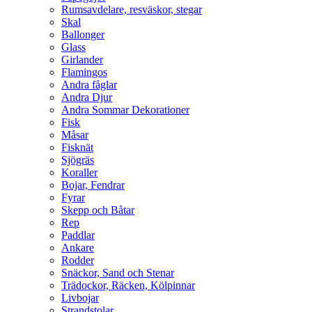
Rumsavdelare, resväskor, stegar
Skal
Ballonger
Glass
Girlander
Flamingos
Andra fåglar
Andra Djur
Andra Sommar Dekorationer
Fisk
Måsar
Fisknät
Sjögräs
Koraller
Bojar, Fendrar
Fyrar
Skepp och Båtar
Rep
Paddlar
Ankare
Rodder
Snäckor, Sand och Stenar
Trädockor, Räcken, Kölpinnar
Livbojar
Strandstolar