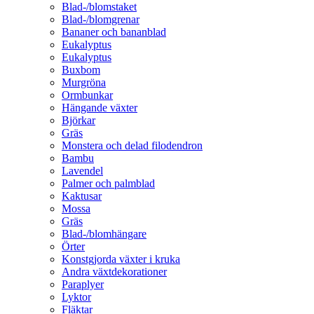
Blad-/blomstaket
Blad-/blomgrenar
Bananer och bananblad
Eukalyptus
Eukalyptus
Buxbom
Murgröna
Ormbunkar
Hängande växter
Björkar
Gräs
Monstera och delad filodendron
Bambu
Lavendel
Palmer och palmblad
Kaktusar
Mossa
Gräs
Blad-/blomhängare
Örter
Konstgjorda växter i kruka
Andra växtdekorationer
Paraplyer
Lyktor
Fläktar