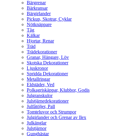
Bärgrenar
Bärkransar
Bärgirlander
Pickup, Skotrar, Cyklar
Nötknäppare
Tåg
Kälkar
Hjortar, Renar
Träd
Trädekorationer
Granar, Hängare, Löv
Skotska Dekorationer
Ljuskronor
Spridda Dekorationer
Metallringar
Eldstäder, Ved
Polkagriskäppar, Klubbor, Godis
Julgranskulor
Julstjärnedekorationer
Julfåtöljer, Pall
Tomteluvor och Strumpor
Julgirlander och Grenar av Ilex
Julkänglar
Julstjärnor
Gunghästar