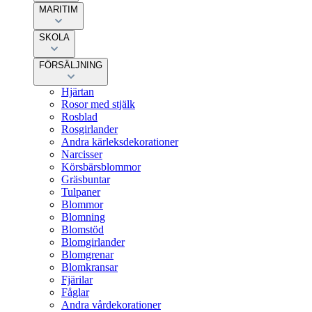
MARITIM
SKOLA
FÖRSÄLJNING
Hjärtan
Rosor med stjälk
Rosblad
Rosgirlander
Andra kärleksdekorationer
Narcisser
Körsbärsblommor
Gräsbuntar
Tulpaner
Blommor
Blomning
Blomstöd
Blomgirlander
Blomgrenar
Blomkransar
Fjärilar
Fåglar
Andra vårdekorationer