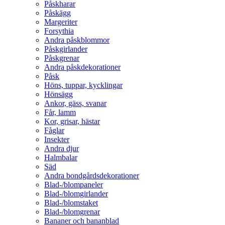
Påskharar
Påskägg
Margeriter
Forsythia
Andra påskblommor
Påskgirlander
Påskgrenar
Andra påskdekorationer
Påsk
Höns, tuppar, kycklingar
Hönsägg
Ankor, gäss, svanar
Får, lamm
Kor, grisar, hästar
Fåglar
Insekter
Andra djur
Halmbalar
Säd
Andra bondgårdsdekorationer
Blad-/blompaneler
Blad-/blomgirlander
Blad-/blomstaket
Blad-/blomgrenar
Bananer och bananblad