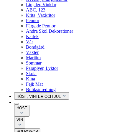
Linjaler, Vinklar
ABC, 123
Krita, Vaxkritor
Pennor
Färgade Pennor
Andra Skol Dekorationer
Kärlek
Vår
Bondgård
Växter
Maritim
Sommar
Paraplyer, Lyktor
Skola
Kina
Fejk Mat
Butiksinredning
HÖST, VINTER OCH JUL
HÖST
VIN
SOLROSOR