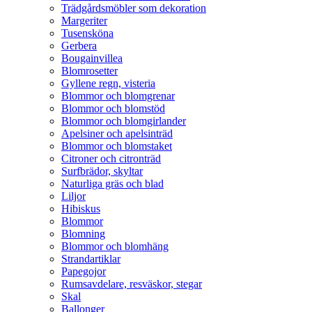
Trädgårdsmöbler som dekoration
Margeriter
Tusensköna
Gerbera
Bougainvillea
Blomrosetter
Gyllene regn, visteria
Blommor och blomgrenar
Blommor och blomstöd
Blommor och blomgirlander
Apelsiner och apelsinträd
Blommor och blomstaket
Citroner och citronträd
Surfbrädor, skyltar
Naturliga gräs och blad
Liljor
Hibiskus
Blommor
Blomning
Blommor och blomhäng
Strandartiklar
Papegojor
Rumsavdelare, resväskor, stegar
Skal
Ballonger