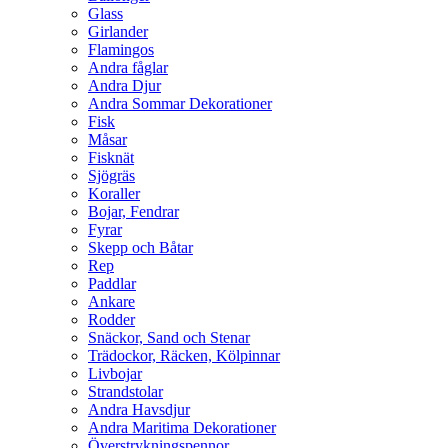
Glass
Girlander
Flamingos
Andra fåglar
Andra Djur
Andra Sommar Dekorationer
Fisk
Måsar
Fisknät
Sjögräs
Koraller
Bojar, Fendrar
Fyrar
Skepp och Båtar
Rep
Paddlar
Ankare
Rodder
Snäckor, Sand och Stenar
Trädockor, Räcken, Kölpinnar
Livbojar
Strandstolar
Andra Havsdjur
Andra Maritima Dekorationer
Överstrykningspennor