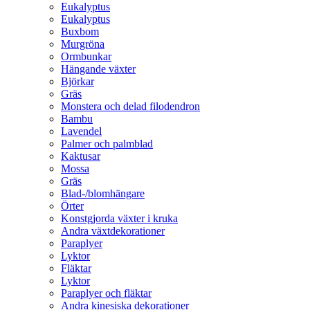
Eukalyptus
Eukalyptus
Buxbom
Murgröna
Ormbunkar
Hängande växter
Björkar
Gräs
Monstera och delad filodendron
Bambu
Lavendel
Palmer och palmblad
Kaktusar
Mossa
Gräs
Blad-/blomhängare
Örter
Konstgjorda växter i kruka
Andra växtdekorationer
Paraplyer
Lyktor
Fläktar
Lyktor
Paraplyer och fläktar
Andra kinesiska dekorationer