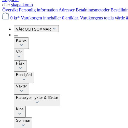
eller
skapa konto
Översikt
Personlig information
Adresser
Betalningsmetoder
Beställni
0 kr*
Varukorgen innehåller 0 artiklar. Varukorgens totala värde ä
VÅR OCH SOMMAR
Kärlek
Vår
Påsk
Bondgård
Växter
Paraplyer, lyktor & fläktar
Kina
Sommar