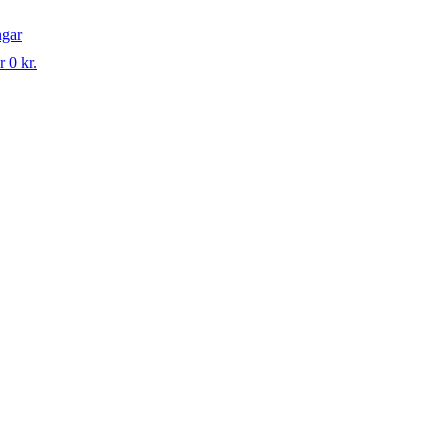
ngar
r 0 kr.