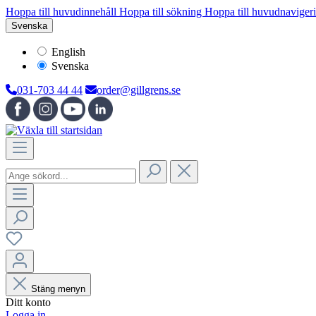
Hoppa till huvudinnehåll
Hoppa till sökning
Hoppa till huvudnaviger
Svenska
English
Svenska
031-703 44 44
order@gillgrens.se
Stäng menyn
Ditt konto
Logga in