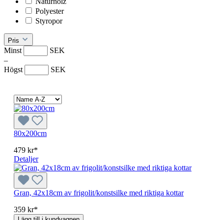
Naturholz
Polyester
Styropor
Pris
Minst
SEK
–
Högst
SEK
80x200cm
479 kr*
Detaljer
Gran, 42x18cm av frigolit/konstsilke med riktiga kottar
359 kr*
Lägg till i kundvagnen