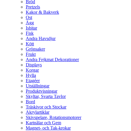
Bröd
Pretzels
Kakor & Bakverk
Ost
Ägg
Isbitar
Fisk
Andra Havsdjur
Kött
Grönsaker
Frukt
Andra Fejkmat Dekorationer
Displays
Korgar
Hylla
Etagéer
Utställningar
Produktvisningar
Skyltar, Svarta Tavlor
Bord
Träskivor och Stockar
Akrylartiklar
Skivspelare, Rotationsmotorer
Kartnålar och Gem
Magnet- och Tak-krokar