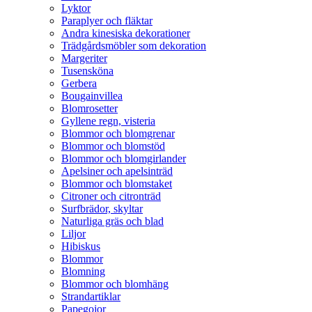
Lyktor
Paraplyer och fläktar
Andra kinesiska dekorationer
Trädgårdsmöbler som dekoration
Margeriter
Tusensköna
Gerbera
Bougainvillea
Blomrosetter
Gyllene regn, visteria
Blommor och blomgrenar
Blommor och blomstöd
Blommor och blomgirlander
Apelsiner och apelsinträd
Blommor och blomstaket
Citroner och citronträd
Surfbrädor, skyltar
Naturliga gräs och blad
Liljor
Hibiskus
Blommor
Blomning
Blommor och blomhäng
Strandartiklar
Papegojor