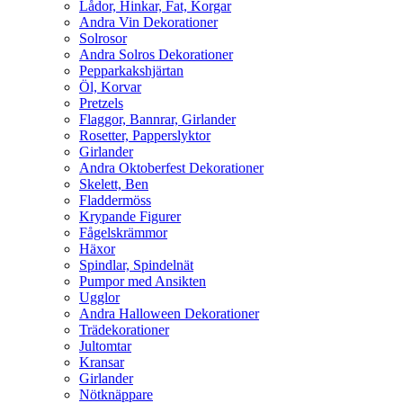
Lådor, Hinkar, Fat, Korgar
Andra Vin Dekorationer
Solrosor
Andra Solros Dekorationer
Pepparkakshjärtan
Öl, Korvar
Pretzels
Flaggor, Bannrar, Girlander
Rosetter, Papperslyktor
Girlander
Andra Oktoberfest Dekorationer
Skelett, Ben
Fladdermöss
Krypande Figurer
Fågelskrämmor
Häxor
Spindlar, Spindelnät
Pumpor med Ansikten
Ugglor
Andra Halloween Dekorationer
Trädekorationer
Jultomtar
Kransar
Girlander
Nötknäppare