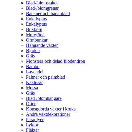
Blad-/blomstaket
Blad-/blomgrenar
Bananer och bananblad
Eukalyptus
Eukalyptus
Buxbom
Murgröna
Ormbunkar
Hängande växter
Björkar
Gräs
Monstera och delad filodendron
Bambu
Lavendel
Palmer och palmblad
Kaktusar
Mossa
Gräs
Blad-/blomhängare
Örter
Konstgjorda växter i kruka
Andra växtdekorationer
Paraplyer
Lyktor
Fläktar