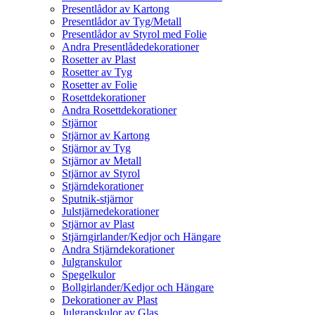
Presentlådor av Kartong
Presentlådor av Tyg/Metall
Presentlådor av Styrol med Folie
Andra Presentlådedekorationer
Rosetter av Plast
Rosetter av Tyg
Rosetter av Folie
Rosettdekorationer
Andra Rosettdekorationer
Stjärnor
Stjärnor av Kartong
Stjärnor av Tyg
Stjärnor av Metall
Stjärnor av Styrol
Stjärndekorationer
Sputnik-stjärnor
Julstjärnedekorationer
Stjärnor av Plast
Stjärngirlander/Kedjor och Hängare
Andra Stjärndekorationer
Julgranskulor
Spegelkulor
Bollgirlander/Kedjor och Hängare
Dekorationer av Plast
Julgranskulor av Glas