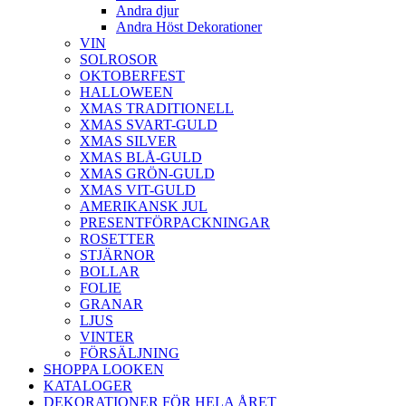
Andra djur
Andra Höst Dekorationer
VIN
SOLROSOR
OKTOBERFEST
HALLOWEEN
XMAS TRADITIONELL
XMAS SVART-GULD
XMAS SILVER
XMAS BLÅ-GULD
XMAS GRÖN-GULD
XMAS VIT-GULD
AMERIKANSK JUL
PRESENTFÖRPACKNINGAR
ROSETTER
STJÄRNOR
BOLLAR
FOLIE
GRANAR
LJUS
VINTER
FÖRSÄLJNING
SHOPPA LOOKEN
KATALOGER
DEKORATIONER FÖR HELA ÅRET