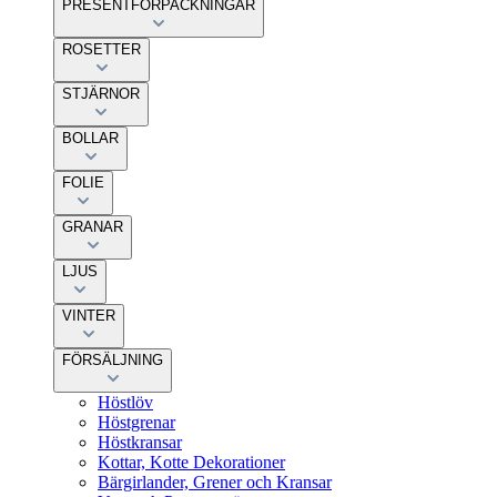
PRESENTFÖRPACKNINGAR
ROSETTER
STJÄRNOR
BOLLAR
FOLIE
GRANAR
LJUS
VINTER
FÖRSÄLJNING
Höstlöv
Höstgrenar
Höstkransar
Kottar, Kotte Dekorationer
Bärgirlander, Grener och Kransar