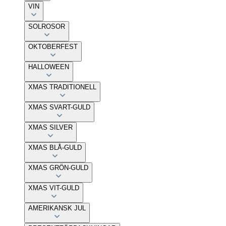
VIN
SOLROSOR
OKTOBERFEST
HALLOWEEN
XMAS TRADITIONELL
XMAS SVART-GULD
XMAS SILVER
XMAS BLÅ-GULD
XMAS GRÖN-GULD
XMAS VIT-GULD
AMERIKANSK JUL