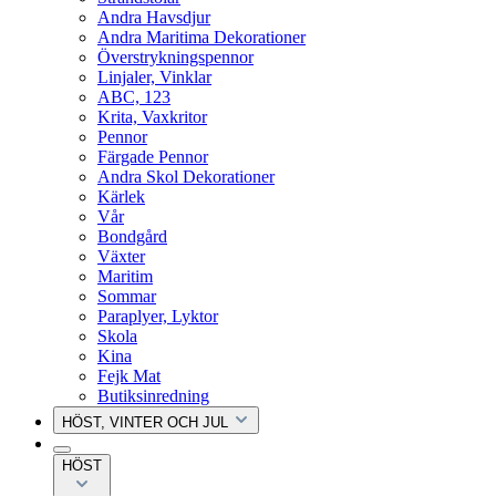
Andra Havsdjur
Andra Maritima Dekorationer
Överstrykningspennor
Linjaler, Vinklar
ABC, 123
Krita, Vaxkritor
Pennor
Färgade Pennor
Andra Skol Dekorationer
Kärlek
Vår
Bondgård
Växter
Maritim
Sommar
Paraplyer, Lyktor
Skola
Kina
Fejk Mat
Butiksinredning
HÖST, VINTER OCH JUL
HÖST