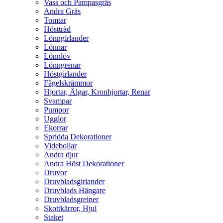
Vass och Pampasgräs
Andra Gräs
Tomtar
Höstträd
Lönngirlander
Lönnar
Lönnlöv
Lönngrenar
Höstgirlander
Fågelskrämmor
Hjortar, Älgar, Kronhjortar, Renar
Svampar
Pumpor
Ugglor
Ekorrar
Spridda Dekorationer
Videbollar
Andra djur
Andra Höst Dekorationer
Druvor
Druvbladsgirlander
Druvblads Hängare
Druvbladsgreiner
Skottkärror, Hjul
Staket