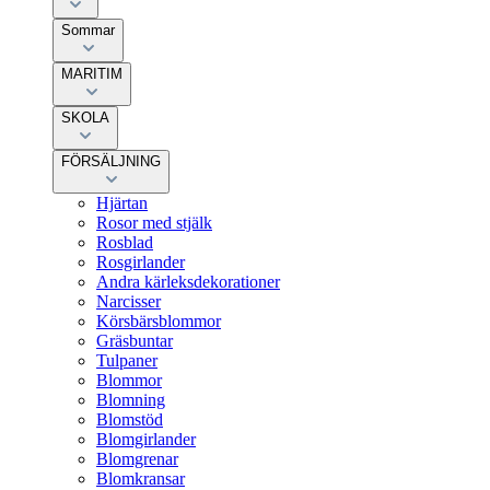
Sommar
MARITIM
SKOLA
FÖRSÄLJNING
Hjärtan
Rosor med stjälk
Rosblad
Rosgirlander
Andra kärleksdekorationer
Narcisser
Körsbärsblommor
Gräsbuntar
Tulpaner
Blommor
Blomning
Blomstöd
Blomgirlander
Blomgrenar
Blomkransar