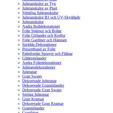
Julgranskulor av Tyg
Julgranskulor av Plast
Sömlösa Julgranskulor
Julgranskulor B1 och UV-Skyddade
Julgranskulor
Andra Bolldekorationer
Folie Stjärnor och Bollar
Folie Girlander och Kedjor
Folie Gardiner och Hängare
Spridda Dekorationer
Presentband av Folie
Palmfontän Sprayer och Fläktar
Glittergirlander
Andra Foliedekorationer
Julgransdekorationer
Julgranar
Gran Swags
Dekorerade Julgranar
Dekorerade Grangirlander
Dekorerade Gran Swags
Snöiga Julgranar
Gran Kransar
Dekorerade Gran Kransar
Grangirlander
Granfriser