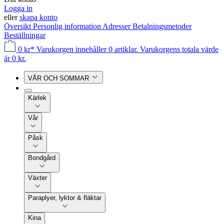
Logga in
eller
skapa konto
Översikt
Personlig information
Adresser
Betalningsmetoder
Beställningar
0 kr*
Varukorgen innehåller 0 artiklar. Varukorgens totala värde
är 0 kr.
VÅR OCH SOMMAR
Kärlek
Vår
Påsk
Bondgård
Växter
Paraplyer, lyktor & fläktar
Kina