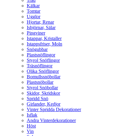
Träd
Kälkar
Tomtar
Ugglor
Hjortar, Renar
Isbjörnar, Sälar
Pingviner
Istappar, Kristaller
Istappsfriser, Moln
Snögubbar
Plastsnöflingor
Styrol Snöflingor
Träsnöflingor
Olika Snöflingor
Bomullssnöbollar
Plastsnöbollar
Styrol Snöbollar
Skidor, Skridskor
Spridd Snö
Girlander, Kedjor
Vinter Spridda Dekorationer
Isflak
Andra Vinterdekorationer
Höst
Vin