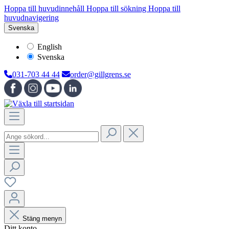
Hoppa till huvudinnehåll
Hoppa till sökning
Hoppa till
huvudnavigering
Svenska
English
Svenska
031-703 44 44
order@gillgrens.se
Stäng menyn
Ditt konto