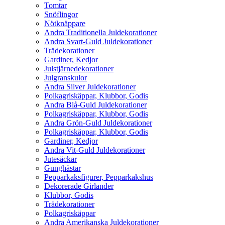
Tomtar
Snöflingor
Nötknäppare
Andra Traditionella Juldekorationer
Andra Svart-Guld Juldekorationer
Trädekorationer
Gardiner, Kedjor
Julstjärnedekorationer
Julgranskulor
Andra Silver Juldekorationer
Polkagriskäppar, Klubbor, Godis
Andra Blå-Guld Juldekorationer
Polkagriskäppar, Klubbor, Godis
Andra Grön-Guld Juldekorationer
Polkagriskäppar, Klubbor, Godis
Gardiner, Kedjor
Andra Vit-Guld Juldekorationer
Jutesäckar
Gunghästar
Pepparkaksfigurer, Pepparkakshus
Dekorerade Girlander
Klubbor, Godis
Trädekorationer
Polkagriskäppar
Andra Amerikanska Juldekorationer