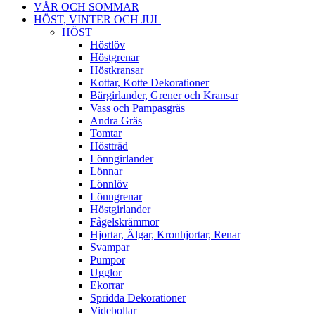
VÅR OCH SOMMAR
HÖST, VINTER OCH JUL
HÖST
Höstlöv
Höstgrenar
Höstkransar
Kottar, Kotte Dekorationer
Bärgirlander, Grener och Kransar
Vass och Pampasgräs
Andra Gräs
Tomtar
Höstträd
Lönngirlander
Lönnar
Lönnlöv
Lönngrenar
Höstgirlander
Fågelskrämmor
Hjortar, Älgar, Kronhjortar, Renar
Svampar
Pumpor
Ugglor
Ekorrar
Spridda Dekorationer
Videbollar