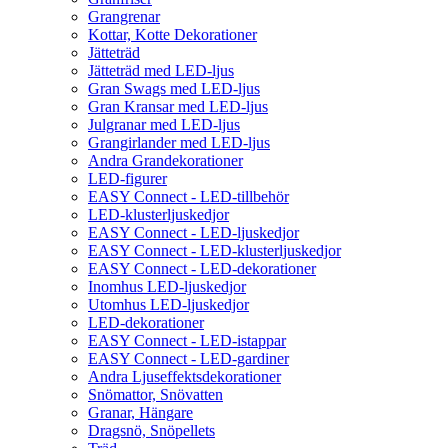
Grangrenar
Kottar, Kotte Dekorationer
Jätteträd
Jätteträd med LED-ljus
Gran Swags med LED-ljus
Gran Kransar med LED-ljus
Julgranar med LED-ljus
Grangirlander med LED-ljus
Andra Grandekorationer
LED-figurer
EASY Connect - LED-tillbehör
LED-klusterljuskedjor
EASY Connect - LED-ljuskedjor
EASY Connect - LED-klusterljuskedjor
EASY Connect - LED-dekorationer
Inomhus LED-ljuskedjor
Utomhus LED-ljuskedjor
LED-dekorationer
EASY Connect - LED-istappar
EASY Connect - LED-gardiner
Andra Ljuseffektsdekorationer
Snömattor, Snövatten
Granar, Hängare
Dragsnö, Snöpellets