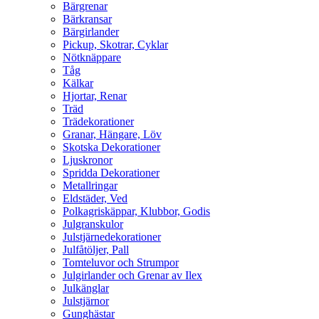
Bärgrenar
Bärkransar
Bärgirlander
Pickup, Skotrar, Cyklar
Nötknäppare
Tåg
Kälkar
Hjortar, Renar
Träd
Trädekorationer
Granar, Hängare, Löv
Skotska Dekorationer
Ljuskronor
Spridda Dekorationer
Metallringar
Eldstäder, Ved
Polkagriskäppar, Klubbor, Godis
Julgranskulor
Julstjärnedekorationer
Julfåtöljer, Pall
Tomteluvor och Strumpor
Julgirlander och Grenar av Ilex
Julkänglar
Julstjärnor
Gunghästar