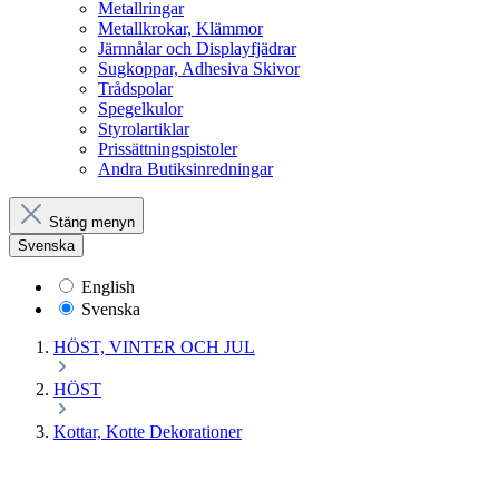
Metallringar
Metallkrokar, Klämmor
Järnnålar och Displayfjädrar
Sugkoppar, Adhesiva Skivor
Trådspolar
Spegelkulor
Styrolartiklar
Prissättningspistoler
Andra Butiksinredningar
Stäng menyn
Svenska
English
Svenska
HÖST, VINTER OCH JUL
HÖST
Kottar, Kotte Dekorationer