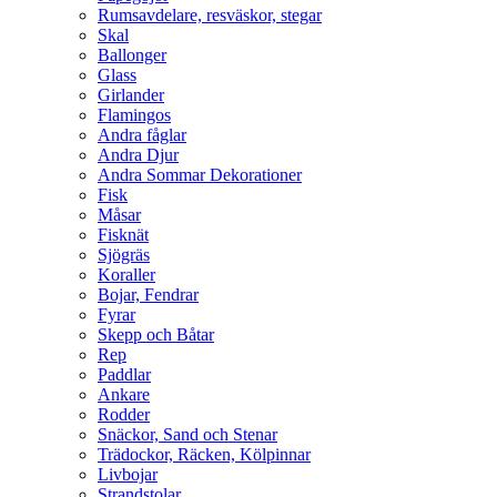
Rumsavdelare, resväskor, stegar
Skal
Ballonger
Glass
Girlander
Flamingos
Andra fåglar
Andra Djur
Andra Sommar Dekorationer
Fisk
Måsar
Fisknät
Sjögräs
Koraller
Bojar, Fendrar
Fyrar
Skepp och Båtar
Rep
Paddlar
Ankare
Rodder
Snäckor, Sand och Stenar
Trädockor, Räcken, Kölpinnar
Livbojar
Strandstolar