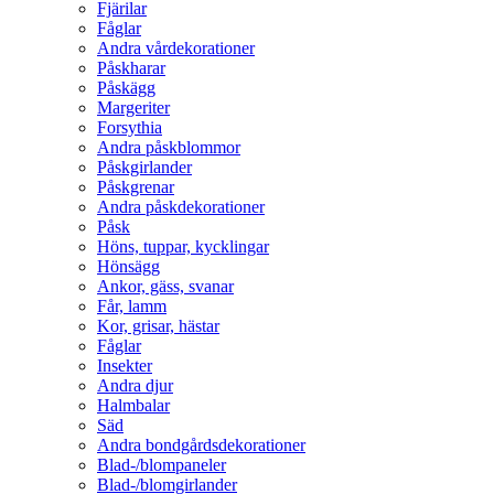
Fjärilar
Fåglar
Andra vårdekorationer
Påskharar
Påskägg
Margeriter
Forsythia
Andra påskblommor
Påskgirlander
Påskgrenar
Andra påskdekorationer
Påsk
Höns, tuppar, kycklingar
Hönsägg
Ankor, gäss, svanar
Får, lamm
Kor, grisar, hästar
Fåglar
Insekter
Andra djur
Halmbalar
Säd
Andra bondgårdsdekorationer
Blad-/blompaneler
Blad-/blomgirlander