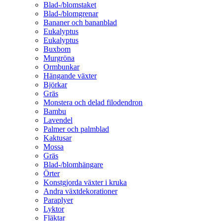
Blad-/blomstaket
Blad-/blomgrenar
Bananer och bananblad
Eukalyptus
Eukalyptus
Buxbom
Murgröna
Ormbunkar
Hängande växter
Björkar
Gräs
Monstera och delad filodendron
Bambu
Lavendel
Palmer och palmblad
Kaktusar
Mossa
Gräs
Blad-/blomhängare
Örter
Konstgjorda växter i kruka
Andra växtdekorationer
Paraplyer
Lyktor
Fläktar