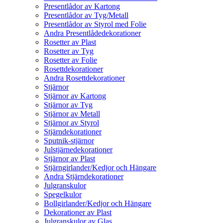
Presentlådor av Kartong
Presentlådor av Tyg/Metall
Presentlådor av Styrol med Folie
Andra Presentlådedekorationer
Rosetter av Plast
Rosetter av Tyg
Rosetter av Folie
Rosettdekorationer
Andra Rosettdekorationer
Stjärnor
Stjärnor av Kartong
Stjärnor av Tyg
Stjärnor av Metall
Stjärnor av Styrol
Stjärndekorationer
Sputnik-stjärnor
Julstjärnedekorationer
Stjärnor av Plast
Stjärngirlander/Kedjor och Hängare
Andra Stjärndekorationer
Julgranskulor
Spegelkulor
Bollgirlander/Kedjor och Hängare
Dekorationer av Plast
Julgranskulor av Glas