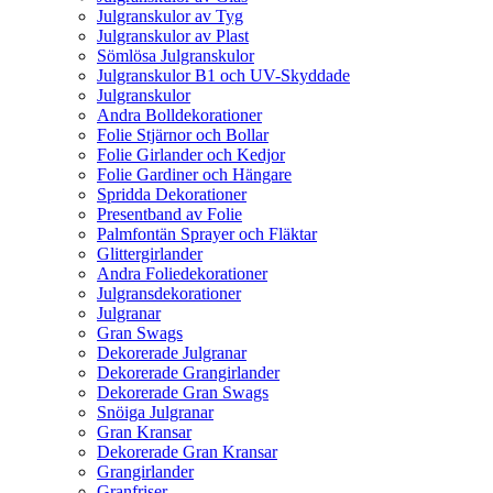
Julgranskulor av Tyg
Julgranskulor av Plast
Sömlösa Julgranskulor
Julgranskulor B1 och UV-Skyddade
Julgranskulor
Andra Bolldekorationer
Folie Stjärnor och Bollar
Folie Girlander och Kedjor
Folie Gardiner och Hängare
Spridda Dekorationer
Presentband av Folie
Palmfontän Sprayer och Fläktar
Glittergirlander
Andra Foliedekorationer
Julgransdekorationer
Julgranar
Gran Swags
Dekorerade Julgranar
Dekorerade Grangirlander
Dekorerade Gran Swags
Snöiga Julgranar
Gran Kransar
Dekorerade Gran Kransar
Grangirlander
Granfriser