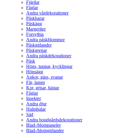
Fjärilar
Fåglar
Andra vårdekorationer
Påskharar
Påskägg
Margeriter
Forsythia
Andra påskblommor
Påskgirlander
Påskgrenar
Andra påskdekorationer
Påsk
Höns, tuppar, kycklingar
Hönsägg
Ankor, gäss, svanar
Får, lamm
Kor, grisar, hästar
Fåglar
Insekter
Andra djur
Halmbalar
Säd
Andra bondgårdsdekorationer
Blad-/blompaneler
Blad-/blomgirlander