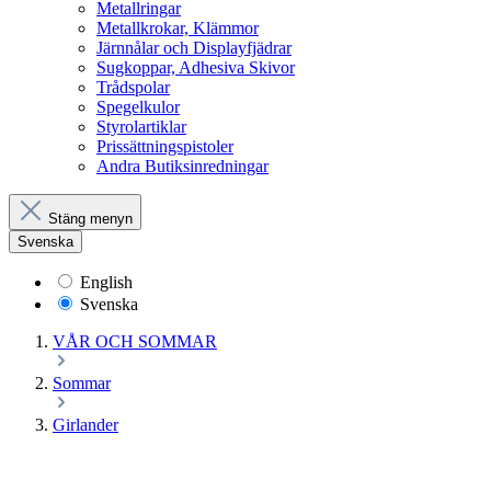
Metallringar
Metallkrokar, Klämmor
Järnnålar och Displayfjädrar
Sugkoppar, Adhesiva Skivor
Trådspolar
Spegelkulor
Styrolartiklar
Prissättningspistoler
Andra Butiksinredningar
Stäng menyn
Svenska
English
Svenska
VÅR OCH SOMMAR
Sommar
Girlander