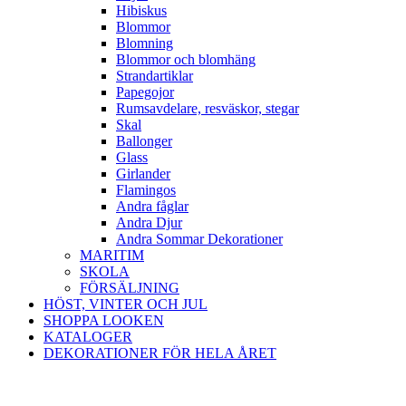
Hibiskus
Blommor
Blomning
Blommor och blomhäng
Strandartiklar
Papegojor
Rumsavdelare, resväskor, stegar
Skal
Ballonger
Glass
Girlander
Flamingos
Andra fåglar
Andra Djur
Andra Sommar Dekorationer
MARITIM
SKOLA
FÖRSÄLJNING
HÖST, VINTER OCH JUL
SHOPPA LOOKEN
KATALOGER
DEKORATIONER FÖR HELA ÅRET