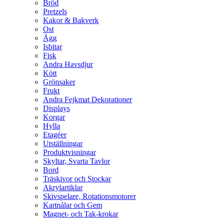
Bröd
Pretzels
Kakor & Bakverk
Ost
Ägg
Isbitar
Fisk
Andra Havsdjur
Kött
Grönsaker
Frukt
Andra Fejkmat Dekorationer
Displays
Korgar
Hylla
Etagéer
Utställningar
Produktvisningar
Skyltar, Svarta Tavlor
Bord
Träskivor och Stockar
Akrylartiklar
Skivspelare, Rotationsmotorer
Kartnålar och Gem
Magnet- och Tak-krokar