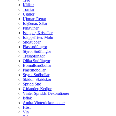
Träd
Kälkar
Tomtar
Ugglor
Hjortar, Renar
Isbjörnar, Sälar
Pingviner
Istappar, Kristaller
Istappsfriser, Moln
Snögubbar
Plastsnöflingor
Styrol Snöflingor
Träsnöflingor
Olika Snöflingor
Bomullssnöbollar
Plastsnöbollar
Styrol Snöbollar
Skidor, Skridskor
Spridd Snö
Girlander, Kedjor
Vinter Spridda Dekorationer
Isflak
Andra Vinterdekorationer
Höst
Vin