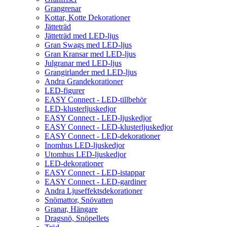
Grangrenar
Kottar, Kotte Dekorationer
Jätteträd
Jätteträd med LED-ljus
Gran Swags med LED-ljus
Gran Kransar med LED-ljus
Julgranar med LED-ljus
Grangirlander med LED-ljus
Andra Grandekorationer
LED-figurer
EASY Connect - LED-tillbehör
LED-klusterljuskedjor
EASY Connect - LED-ljuskedjor
EASY Connect - LED-klusterljuskedjor
EASY Connect - LED-dekorationer
Inomhus LED-ljuskedjor
Utomhus LED-ljuskedjor
LED-dekorationer
EASY Connect - LED-istappar
EASY Connect - LED-gardiner
Andra Ljuseffektsdekorationer
Snömattor, Snövatten
Granar, Hängare
Dragsnö, Snöpellets