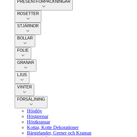
PRESENTFÖRPACKNINGAR
ROSETTER
STJÄRNOR
BOLLAR
FOLIE
GRANAR
LJUS
VINTER
FÖRSÄLJNING
Höstlöv
Höstgrenar
Höstkransar
Kottar, Kotte Dekorationer
Bärgirlander, Grener och Kransar