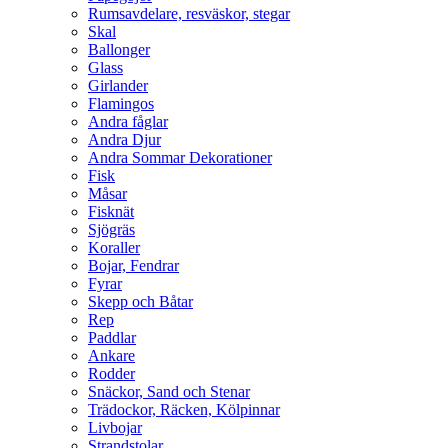
Rumsavdelare, resväskor, stegar
Skal
Ballonger
Glass
Girlander
Flamingos
Andra fåglar
Andra Djur
Andra Sommar Dekorationer
Fisk
Måsar
Fisknät
Sjögräs
Koraller
Bojar, Fendrar
Fyrar
Skepp och Båtar
Rep
Paddlar
Ankare
Rodder
Snäckor, Sand och Stenar
Trädockor, Räcken, Kölpinnar
Livbojar
Strandstolar