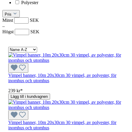
Polyester
Pris
Minst
SEK
–
Högst
SEK
Vimpel banner, 10m 20x30cm 30 vimpel, av polyester, för
inomhus och utomhus
239 kr*
Lägg till i kundvagnen
Vimpel banner, 10m 20x30cm 30 vimpel, av polyester, för
inomhus och utomhus