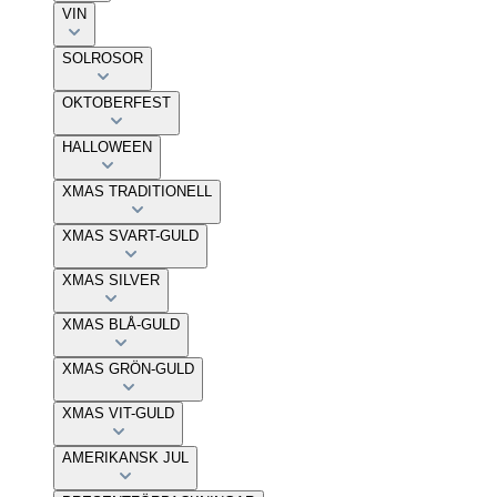
VIN
SOLROSOR
OKTOBERFEST
HALLOWEEN
XMAS TRADITIONELL
XMAS SVART-GULD
XMAS SILVER
XMAS BLÅ-GULD
XMAS GRÖN-GULD
XMAS VIT-GULD
AMERIKANSK JUL