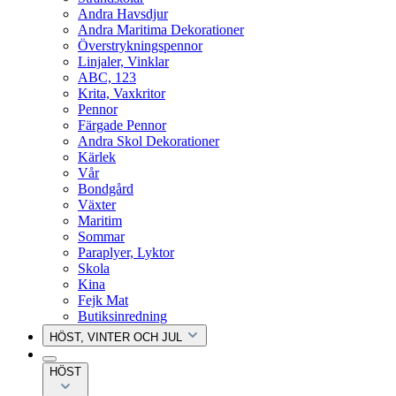
Andra Havsdjur
Andra Maritima Dekorationer
Överstrykningspennor
Linjaler, Vinklar
ABC, 123
Krita, Vaxkritor
Pennor
Färgade Pennor
Andra Skol Dekorationer
Kärlek
Vår
Bondgård
Växter
Maritim
Sommar
Paraplyer, Lyktor
Skola
Kina
Fejk Mat
Butiksinredning
HÖST, VINTER OCH JUL
HÖST