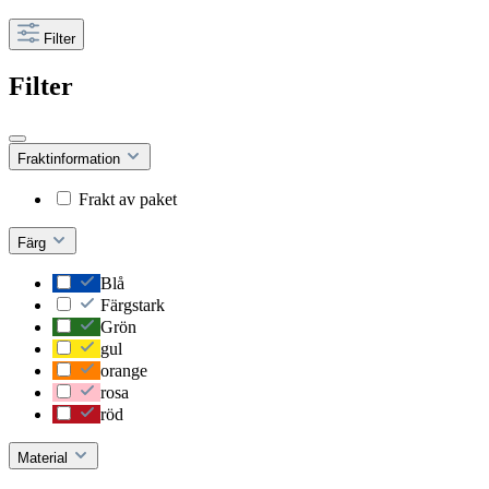
Filter
Filter
Fraktinformation
Frakt av paket
Färg
Blå
Färgstark
Grön
gul
orange
rosa
röd
Material