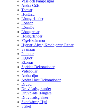
Vass och Pampasgräs
Andra Gräs
Tomtar
Höstträd
Lönngirlander
Lönnar
Lönnlöv
Lönngrenar
Höstgirlander
Fågelskrämmor
Hjortar, Älgar, Kronhjortar, Renar
Svampar
Pumpor
Ugglor
Ekorrar
Spridda Dekorationer
Videbollar
Andra djur
Andra Höst Dekorationer
Druvor
Druvbladsgirlander
Druvblads Hängare
Druvbladsgreiner
Skottkärror, Hjul
Staket