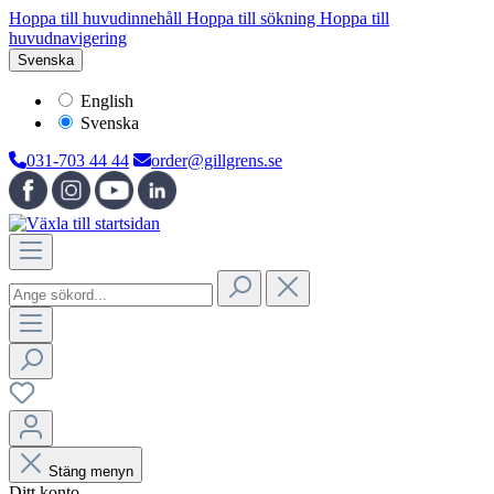
Hoppa till huvudinnehåll
Hoppa till sökning
Hoppa till
huvudnavigering
Svenska
English
Svenska
031-703 44 44
order@gillgrens.se
Stäng menyn
Ditt konto