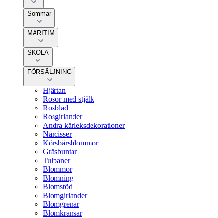
Sommar
MARITIM
SKOLA
FÖRSÄLJNING
Hjärtan
Rosor med stjälk
Rosblad
Rosgirlander
Andra kärleksdekorationer
Narcisser
Körsbärsblommor
Gräsbuntar
Tulpaner
Blommor
Blomning
Blomstöd
Blomgirlander
Blomgrenar
Blomkransar