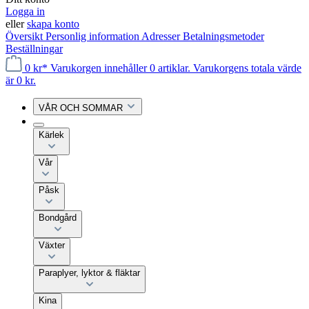
Logga in
eller
skapa konto
Översikt
Personlig information
Adresser
Betalningsmetoder
Beställningar
0 kr*
Varukorgen innehåller 0 artiklar. Varukorgens totala värde
är 0 kr.
VÅR OCH SOMMAR
Kärlek
Vår
Påsk
Bondgård
Växter
Paraplyer, lyktor & fläktar
Kina