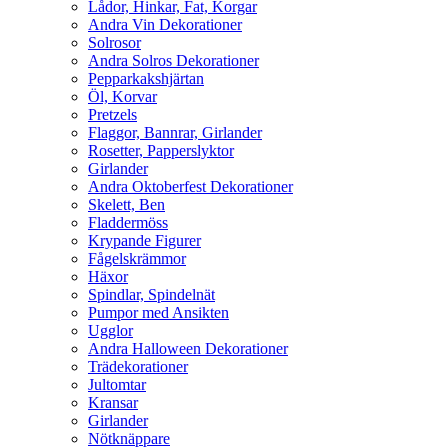
Lådor, Hinkar, Fat, Korgar
Andra Vin Dekorationer
Solrosor
Andra Solros Dekorationer
Pepparkakshjärtan
Öl, Korvar
Pretzels
Flaggor, Bannrar, Girlander
Rosetter, Papperslyktor
Girlander
Andra Oktoberfest Dekorationer
Skelett, Ben
Fladdermöss
Krypande Figurer
Fågelskrämmor
Häxor
Spindlar, Spindelnät
Pumpor med Ansikten
Ugglor
Andra Halloween Dekorationer
Trädekorationer
Jultomtar
Kransar
Girlander
Nötknäppare