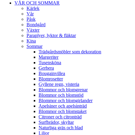
VÅR OCH SOMMAR
Kärlek
Vår
Påsk
Bondgård
Växter
Paraplyer, lyktor & fläktar
Kina
Sommar
Trädgårdsmöbler som dekoration
Margeriter
Tusensköna
Gerbera
Bougainvillea
Blomrosetter
Gyllene regn, visteria
Blommor och blomgrenar
Blommor och blomstöd
Blommor och blomgirlander
Apelsiner och apelsinträd
Blommor och blomstaket
Citroner och citronträd
Surfbrädor, skyltar
Naturliga gräs och blad
Liljor