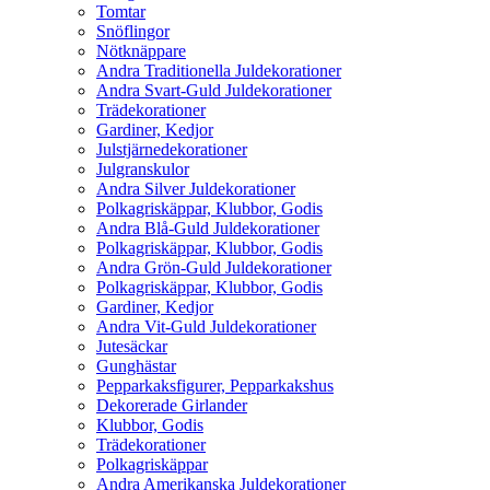
Tomtar
Snöflingor
Nötknäppare
Andra Traditionella Juldekorationer
Andra Svart-Guld Juldekorationer
Trädekorationer
Gardiner, Kedjor
Julstjärnedekorationer
Julgranskulor
Andra Silver Juldekorationer
Polkagriskäppar, Klubbor, Godis
Andra Blå-Guld Juldekorationer
Polkagriskäppar, Klubbor, Godis
Andra Grön-Guld Juldekorationer
Polkagriskäppar, Klubbor, Godis
Gardiner, Kedjor
Andra Vit-Guld Juldekorationer
Jutesäckar
Gunghästar
Pepparkaksfigurer, Pepparkakshus
Dekorerade Girlander
Klubbor, Godis
Trädekorationer
Polkagriskäppar
Andra Amerikanska Juldekorationer