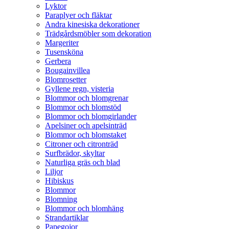
Lyktor
Paraplyer och fläktar
Andra kinesiska dekorationer
Trädgårdsmöbler som dekoration
Margeriter
Tusensköna
Gerbera
Bougainvillea
Blomrosetter
Gyllene regn, visteria
Blommor och blomgrenar
Blommor och blomstöd
Blommor och blomgirlander
Apelsiner och apelsinträd
Blommor och blomstaket
Citroner och citronträd
Surfbrädor, skyltar
Naturliga gräs och blad
Liljor
Hibiskus
Blommor
Blomning
Blommor och blomhäng
Strandartiklar
Papegojor