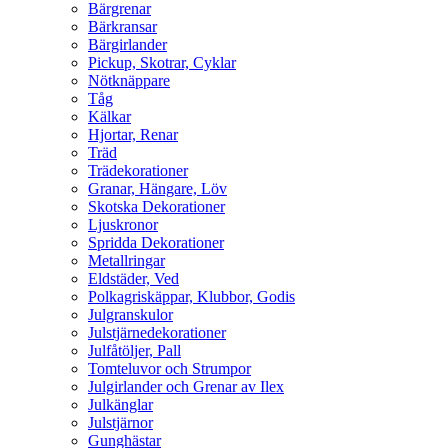
Bärgrenar
Bärkransar
Bärgirlander
Pickup, Skotrar, Cyklar
Nötknäppare
Tåg
Kälkar
Hjortar, Renar
Träd
Trädekorationer
Granar, Hängare, Löv
Skotska Dekorationer
Ljuskronor
Spridda Dekorationer
Metallringar
Eldstäder, Ved
Polkagriskäppar, Klubbor, Godis
Julgranskulor
Julstjärnedekorationer
Julfåtöljer, Pall
Tomteluvor och Strumpor
Julgirlander och Grenar av Ilex
Julkänglar
Julstjärnor
Gunghästar