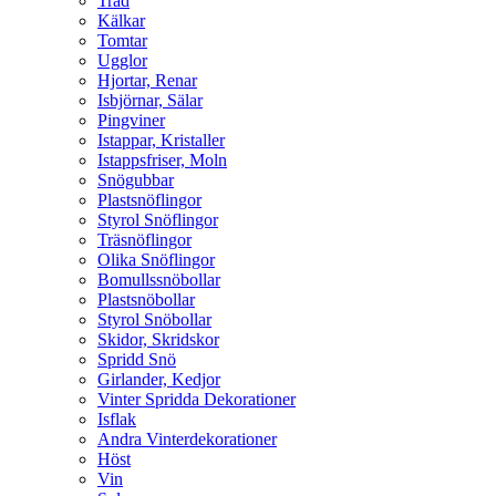
Träd
Kälkar
Tomtar
Ugglor
Hjortar, Renar
Isbjörnar, Sälar
Pingviner
Istappar, Kristaller
Istappsfriser, Moln
Snögubbar
Plastsnöflingor
Styrol Snöflingor
Träsnöflingor
Olika Snöflingor
Bomullssnöbollar
Plastsnöbollar
Styrol Snöbollar
Skidor, Skridskor
Spridd Snö
Girlander, Kedjor
Vinter Spridda Dekorationer
Isflak
Andra Vinterdekorationer
Höst
Vin