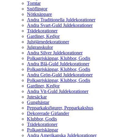
Tomtar
Snöflingor
Nötknäppare
Andra Traditionella Juldekorationer
Andra Svart-Guld Juldekorationer
Trädekorationer
Gardiner, Kedjor
Julstjärnedekorationer
Julgranskulor
Andra Silver Juldekorationer
Polkagriskäppar, Klubbor, Godis
Andra Blå-Guld Juldekorationer
Polkagriskäppar, Klubbor, Godis
Andra Grön-Guld Juldekorationer
Polkagriskäppar, Klubbor, Godis
Gardiner, Kedjor
Andra Vit-Guld Juldekorationer
Jutesäckar
Gunghästar
Pepparkaksfigurer, Pepparkakshus
Dekorerade Girlander
Klubbor, Godis
Trädekorationer
Polkagriskäppar
Andra Amerikanska Juldekorationer