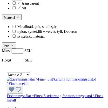
transparent
vit
Material
Metalltråd, plåt, smidesjärn
nylon, syntet.filt + velvet, tyll, Dederon
syntetiskt material
Pris
Minst
SEK
–
Högst
SEK
Ersättningsnålar ^Fine« 5 st/kartong för märkningspistol ^Fine«,
metall