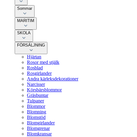
Sommar
MARITIM
SKOLA
FÖRSÄLJNING
Hjärtan
Rosor med stjälk
Rosblad
Rosgirlander
Andra kärleksdekorationer
Narcisser
Körsbärsblommor
Gräsbuntar
Tulpaner
Blommor
Blomning
Blomstöd
Blomgirlander
Blomgrenar
Blomkransar