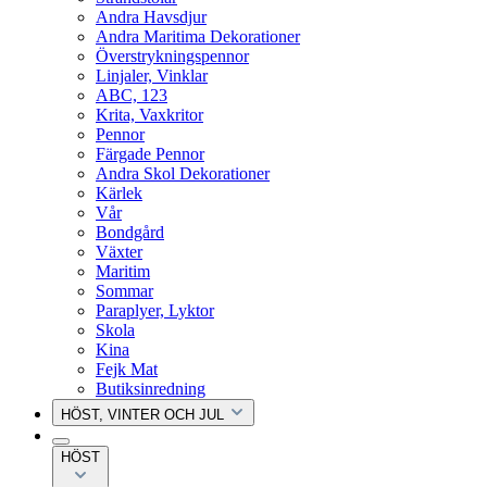
Andra Havsdjur
Andra Maritima Dekorationer
Överstrykningspennor
Linjaler, Vinklar
ABC, 123
Krita, Vaxkritor
Pennor
Färgade Pennor
Andra Skol Dekorationer
Kärlek
Vår
Bondgård
Växter
Maritim
Sommar
Paraplyer, Lyktor
Skola
Kina
Fejk Mat
Butiksinredning
HÖST, VINTER OCH JUL
HÖST