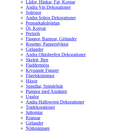
Lådor, Hinkar, Fat, Korgar
Andra Vin Dekorationer
Solrosor
Andra Solros Dekorationer
Pepparkakshjärtan
Öl, Korvar
Pretzels
Flaggor, Bannrar, Girlander
Rosetter, Papperslyktor
Girlander
Andra Oktoberfest Dekorationer
Skelett, Ben
Fladdermöss
Krypande Figurer
Fågelskrämmor
Häxor
Spindlar, Spindelnät
Pumpor med Ansikten
Ugglor
Andra Halloween Dekorationer
Trädekorationer
Jultomtar
Kransar
Girlander
Nötknäppare