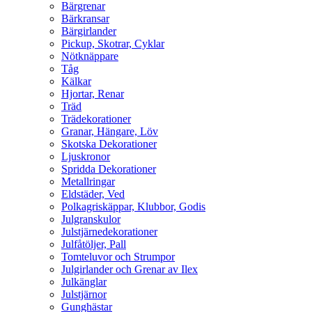
Bärgrenar
Bärkransar
Bärgirlander
Pickup, Skotrar, Cyklar
Nötknäppare
Tåg
Kälkar
Hjortar, Renar
Träd
Trädekorationer
Granar, Hängare, Löv
Skotska Dekorationer
Ljuskronor
Spridda Dekorationer
Metallringar
Eldstäder, Ved
Polkagriskäppar, Klubbor, Godis
Julgranskulor
Julstjärnedekorationer
Julfåtöljer, Pall
Tomteluvor och Strumpor
Julgirlander och Grenar av Ilex
Julkänglar
Julstjärnor
Gunghästar