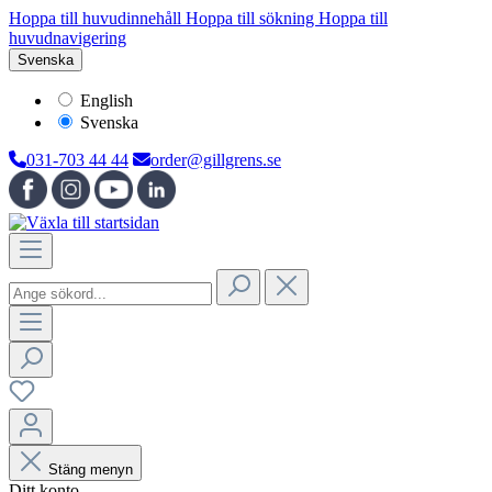
Hoppa till huvudinnehåll
Hoppa till sökning
Hoppa till
huvudnavigering
Svenska
English
Svenska
031-703 44 44
order@gillgrens.se
Stäng menyn
Ditt konto