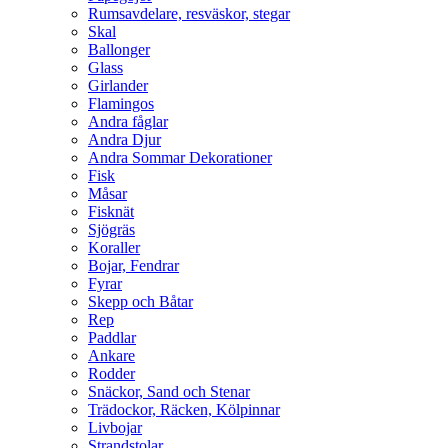
Rumsavdelare, resväskor, stegar
Skal
Ballonger
Glass
Girlander
Flamingos
Andra fåglar
Andra Djur
Andra Sommar Dekorationer
Fisk
Måsar
Fisknät
Sjögräs
Koraller
Bojar, Fendrar
Fyrar
Skepp och Båtar
Rep
Paddlar
Ankare
Rodder
Snäckor, Sand och Stenar
Trädockor, Räcken, Kölpinnar
Livbojar
Strandstolar