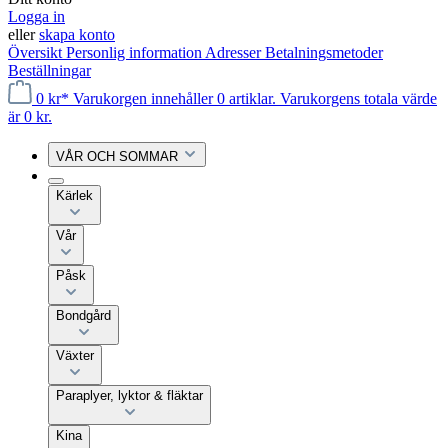
Logga in
eller
skapa konto
Översikt
Personlig information
Adresser
Betalningsmetoder
Beställningar
0 kr*
Varukorgen innehåller 0 artiklar. Varukorgens totala värde
är 0 kr.
VÅR OCH SOMMAR
Kärlek
Vår
Påsk
Bondgård
Växter
Paraplyer, lyktor & fläktar
Kina