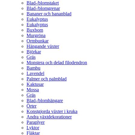
Blad-/blomstaket
Blad-/blomgrenar
Bananer och bananblad
Eukalyptus
Eukalyptus
Buxbom
Murgröna
Ormbunkar
Hängande växter
Björkar
Gräs
Monstera och delad filodendron
Bambu
Lavendel
Palmer och palmblad
Kaktusar
Mossa
Gräs
Blad-/blomhängare
Örter
Konstgjorda växter i kruka
Andra växtdekorationer
Paraplyer
Lyktor
Fläktar