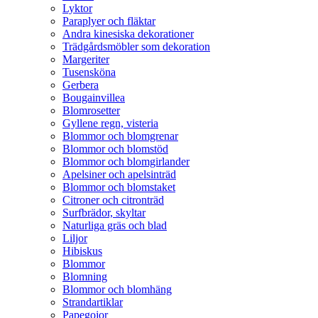
Lyktor
Paraplyer och fläktar
Andra kinesiska dekorationer
Trädgårdsmöbler som dekoration
Margeriter
Tusensköna
Gerbera
Bougainvillea
Blomrosetter
Gyllene regn, visteria
Blommor och blomgrenar
Blommor och blomstöd
Blommor och blomgirlander
Apelsiner och apelsinträd
Blommor och blomstaket
Citroner och citronträd
Surfbrädor, skyltar
Naturliga gräs och blad
Liljor
Hibiskus
Blommor
Blomning
Blommor och blomhäng
Strandartiklar
Papegojor