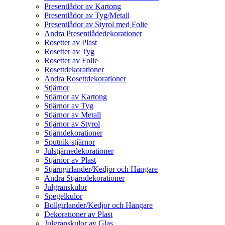
Presentlådor av Kartong
Presentlådor av Tyg/Metall
Presentlådor av Styrol med Folie
Andra Presentlådedekorationer
Rosetter av Plast
Rosetter av Tyg
Rosetter av Folie
Rosettdekorationer
Andra Rosettdekorationer
Stjärnor
Stjärnor av Kartong
Stjärnor av Tyg
Stjärnor av Metall
Stjärnor av Styrol
Stjärndekorationer
Sputnik-stjärnor
Julstjärnedekorationer
Stjärnor av Plast
Stjärngirlander/Kedjor och Hängare
Andra Stjärndekorationer
Julgranskulor
Spegelkulor
Bollgirlander/Kedjor och Hängare
Dekorationer av Plast
Julgranskulor av Glas