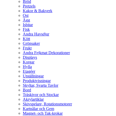
Bröd
Pretzels
Kakor & Bakverk
Ost
Ägg
Isbitar
Fisk
Andra Havsdjur
Kött
Grönsaker
Frukt
Andra Fejkmat Dekorationer
Displays
Korgar
Hylla
Etagéer
Utställningar
Produktvisningar
Skyltar, Svarta Tavlor
Bord
Träskivor och Stockar
Akrylartiklar
Skivspelare, Rotationsmotorer
Kartnålar och Gem
Magnet- och Tak-krokar