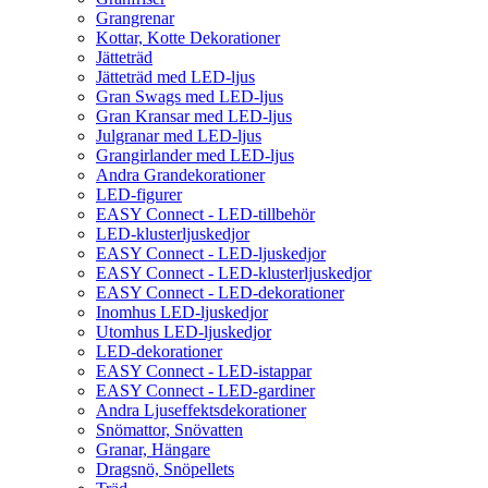
Grangrenar
Kottar, Kotte Dekorationer
Jätteträd
Jätteträd med LED-ljus
Gran Swags med LED-ljus
Gran Kransar med LED-ljus
Julgranar med LED-ljus
Grangirlander med LED-ljus
Andra Grandekorationer
LED-figurer
EASY Connect - LED-tillbehör
LED-klusterljuskedjor
EASY Connect - LED-ljuskedjor
EASY Connect - LED-klusterljuskedjor
EASY Connect - LED-dekorationer
Inomhus LED-ljuskedjor
Utomhus LED-ljuskedjor
LED-dekorationer
EASY Connect - LED-istappar
EASY Connect - LED-gardiner
Andra Ljuseffektsdekorationer
Snömattor, Snövatten
Granar, Hängare
Dragsnö, Snöpellets