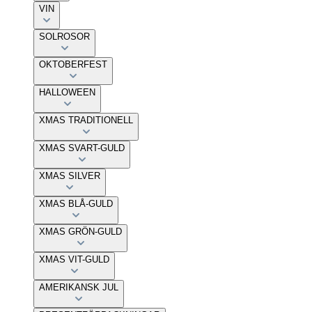
VIN
SOLROSOR
OKTOBERFEST
HALLOWEEN
XMAS TRADITIONELL
XMAS SVART-GULD
XMAS SILVER
XMAS BLÅ-GULD
XMAS GRÖN-GULD
XMAS VIT-GULD
AMERIKANSK JUL