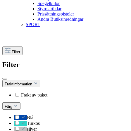
Spegelkulor
Styrolartiklar
Prissättningspistoler
Andra Butiksinredningar
SPORT
Filter
Filter
Fraktinformation
Frakt av paket
Färg
Blå
Turkos
silver