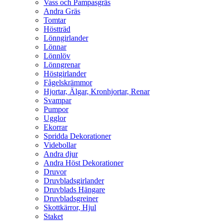
Vass och Pampasgräs
Andra Gräs
Tomtar
Höstträd
Lönngirlander
Lönnar
Lönnlöv
Lönngrenar
Höstgirlander
Fågelskrämmor
Hjortar, Älgar, Kronhjortar, Renar
Svampar
Pumpor
Ugglor
Ekorrar
Spridda Dekorationer
Videbollar
Andra djur
Andra Höst Dekorationer
Druvor
Druvbladsgirlander
Druvblads Hängare
Druvbladsgreiner
Skottkärror, Hjul
Staket