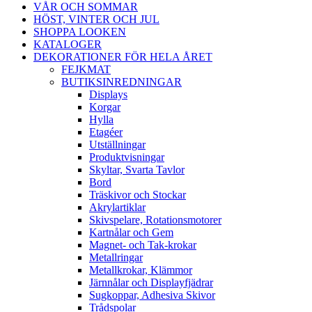
VÅR OCH SOMMAR
HÖST, VINTER OCH JUL
SHOPPA LOOKEN
KATALOGER
DEKORATIONER FÖR HELA ÅRET
FEJKMAT
BUTIKSINREDNINGAR
Displays
Korgar
Hylla
Etagéer
Utställningar
Produktvisningar
Skyltar, Svarta Tavlor
Bord
Träskivor och Stockar
Akrylartiklar
Skivspelare, Rotationsmotorer
Kartnålar och Gem
Magnet- och Tak-krokar
Metallringar
Metallkrokar, Klämmor
Järnnålar och Displayfjädrar
Sugkoppar, Adhesiva Skivor
Trådspolar