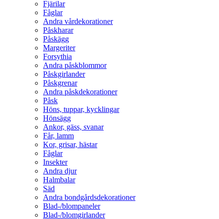
Fjärilar
Fåglar
Andra vårdekorationer
Påskharar
Påskägg
Margeriter
Forsythia
Andra påskblommor
Påskgirlander
Påskgrenar
Andra påskdekorationer
Påsk
Höns, tuppar, kycklingar
Hönsägg
Ankor, gäss, svanar
Får, lamm
Kor, grisar, hästar
Fåglar
Insekter
Andra djur
Halmbalar
Säd
Andra bondgårdsdekorationer
Blad-/blompaneler
Blad-/blomgirlander