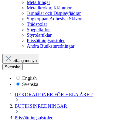
Metallringar
Metallkrokar, Klämmor
Järnnålar och Displayfjädrar
Sugkoppar, Adhesiva Skivor
Trådspolar
Spegelkulor
Styrolartiklar
Prissättningspistoler
Andra Butiksinredningar
Stäng menyn
Svenska
English
Svenska
DEKORATIONER FÖR HELA ÅRET
BUTIKSINREDNINGAR
Prissättningspistoler