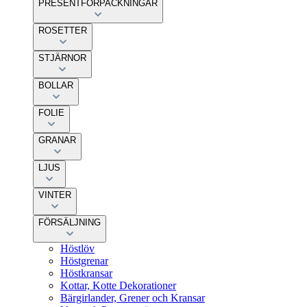
PRESENTFÖRPACKNINGAR
ROSETTER
STJÄRNOR
BOLLAR
FOLIE
GRANAR
LJUS
VINTER
FÖRSÄLJNING
Höstlöv
Höstgrenar
Höstkransar
Kottar, Kotte Dekorationer
Bärgirlander, Grener och Kransar