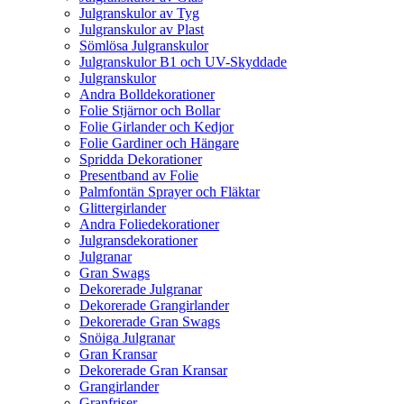
Julgranskulor av Tyg
Julgranskulor av Plast
Sömlösa Julgranskulor
Julgranskulor B1 och UV-Skyddade
Julgranskulor
Andra Bolldekorationer
Folie Stjärnor och Bollar
Folie Girlander och Kedjor
Folie Gardiner och Hängare
Spridda Dekorationer
Presentband av Folie
Palmfontän Sprayer och Fläktar
Glittergirlander
Andra Foliedekorationer
Julgransdekorationer
Julgranar
Gran Swags
Dekorerade Julgranar
Dekorerade Grangirlander
Dekorerade Gran Swags
Snöiga Julgranar
Gran Kransar
Dekorerade Gran Kransar
Grangirlander
Granfriser