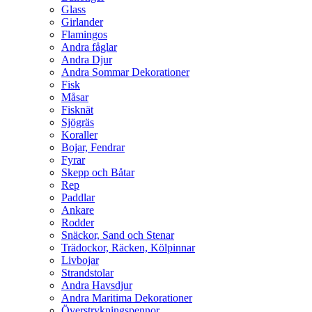
Glass
Girlander
Flamingos
Andra fåglar
Andra Djur
Andra Sommar Dekorationer
Fisk
Måsar
Fisknät
Sjögräs
Koraller
Bojar, Fendrar
Fyrar
Skepp och Båtar
Rep
Paddlar
Ankare
Rodder
Snäckor, Sand och Stenar
Trädockor, Räcken, Kölpinnar
Livbojar
Strandstolar
Andra Havsdjur
Andra Maritima Dekorationer
Överstrykningspennor