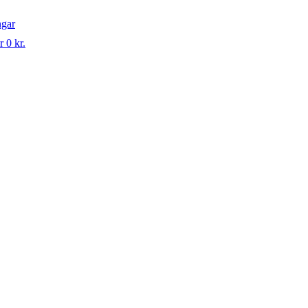
ngar
r 0 kr.