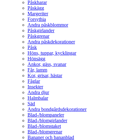
Påskharar
Påskägg
Margeriter
Forsythia
Andra påskblommor
Påskgirlander
Påskgrenar
Andra påskdekorationer
Påsk
Höns, tuppar, kycklingar
Hönsägg
Ankor, gäss, svanar
Får, lamm
Kor, grisar, hästar
Fåglar
Insekter
Andra djur
Halmbalar
Säd
Andra bondgårdsdekorationer
Blad-/blompaneler
Blad-/blomgirlander
Blad-/blomstaket
Blad-/blomgrenar
Bananer och bananblad