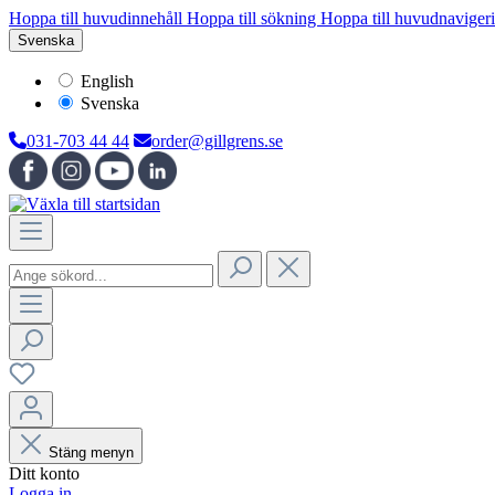
Hoppa till huvudinnehåll
Hoppa till sökning
Hoppa till huvudnaviger
Svenska
English
Svenska
031-703 44 44
order@gillgrens.se
Stäng menyn
Ditt konto
Logga in