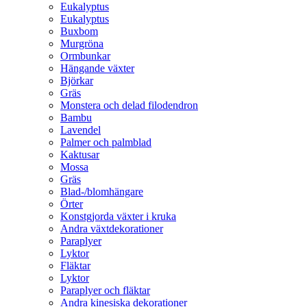
Eukalyptus
Eukalyptus
Buxbom
Murgröna
Ormbunkar
Hängande växter
Björkar
Gräs
Monstera och delad filodendron
Bambu
Lavendel
Palmer och palmblad
Kaktusar
Mossa
Gräs
Blad-/blomhängare
Örter
Konstgjorda växter i kruka
Andra växtdekorationer
Paraplyer
Lyktor
Fläktar
Lyktor
Paraplyer och fläktar
Andra kinesiska dekorationer