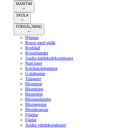
MARITIM
SKOLA
FÖRSÄLJNING
Hjärtan
Rosor med stjälk
Rosblad
Rosgirlander
Andra kärleksdekorationer
Narcisser
Körsbärsblommor
Gräsbuntar
Tulpaner
Blommor
Blomning
Blomstöd
Blomgirlander
Blomgrenar
Blomkransar
Fjärilar
Fåglar
Andra vårdekorationer