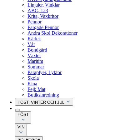
Linjaler, Vinklar
ABC, 123
Krita, Vaxkritor
Pennor
Färgade Pennor
Andra Skol Dekorationer
Kärlek
Vår
Bondgård
Växter
Maritim
Sommar
Paraplyer, Lyktor
Skola
Kina
Fejk Mat
Butiksinredning
HÖST, VINTER OCH JUL
HÖST
VIN
SOLROSOR