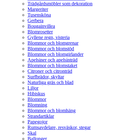
Trädgårdsmöbler som dekoration
Margeriter
Tusensköna
Gerbera
Bougainvillea
Blomrosetter
Gyllene regn, visteria
Blommor och blomgrenar
Blommor och blomstöd
Blommor och blomgirlander
Apelsiner och apelsinträd
Blommor och blomstaket
Citroner och citronträd
Surfbrädor, skyltar
Naturliga gräs och blad
Liljor
Hibiskus
Blommor
Blomning
Blommor och blomhäng
Strandartiklar
Papegojor
Rumsavdelare, resväskor, stegar
Skal
Ballonger