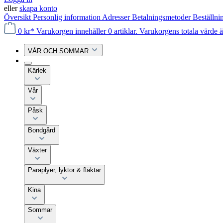
eller
skapa konto
Översikt
Personlig information
Adresser
Betalningsmetoder
Beställni
0 kr*
Varukorgen innehåller 0 artiklar. Varukorgens totala värde ä
VÅR OCH SOMMAR
Kärlek
Vår
Påsk
Bondgård
Växter
Paraplyer, lyktor & fläktar
Kina
Sommar