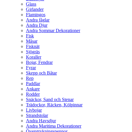
Glass
Girlander
Flamingos
Andra fåglar
Andra Djur
Andra Sommar Dekorationer
Fisk
Måsar
Fisknät
Sjögräs
Koraller
Bojar, Fendrar
Fyrar
Skepp och Båtar
Rep
Paddlar
Ankare
Rodder
Snäckor, Sand och Stenar
Trädockor, Räcken, Kölpinnar
Livbojar
Strandstolar
Andra Havsdjur
Andra Maritima Dekorationer
Överstrykningspennor