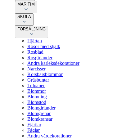
MARITIM
SKOLA
FÖRSÄLJNING
Hjärtan
Rosor med stjälk
Rosblad
Rosgirlander
Andra kärleksdekorationer
Narcisser
Körsbärsblommor
Gräsbuntar
Tulpaner
Blommor
Blomning
Blomstöd
Blomgirlander
Blomgrenar
Blomkransar
Fjärilar
Fåglar
Andra vårdekorationer