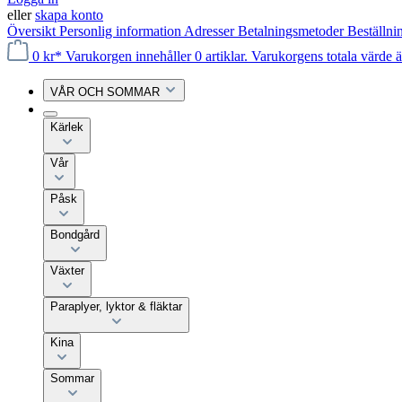
eller
skapa konto
Översikt
Personlig information
Adresser
Betalningsmetoder
Beställni
0 kr*
Varukorgen innehåller 0 artiklar. Varukorgens totala värde ä
VÅR OCH SOMMAR
Kärlek
Vår
Påsk
Bondgård
Växter
Paraplyer, lyktor & fläktar
Kina
Sommar