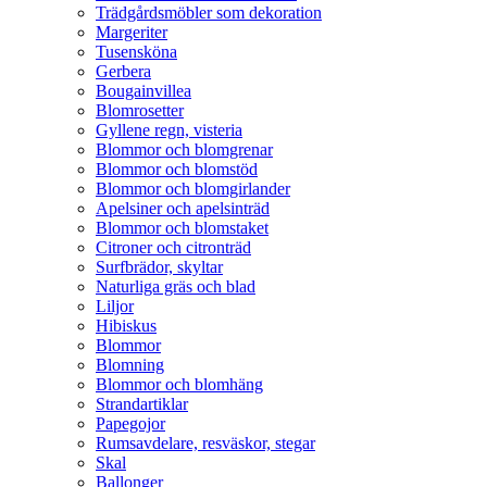
Trädgårdsmöbler som dekoration
Margeriter
Tusensköna
Gerbera
Bougainvillea
Blomrosetter
Gyllene regn, visteria
Blommor och blomgrenar
Blommor och blomstöd
Blommor och blomgirlander
Apelsiner och apelsinträd
Blommor och blomstaket
Citroner och citronträd
Surfbrädor, skyltar
Naturliga gräs och blad
Liljor
Hibiskus
Blommor
Blomning
Blommor och blomhäng
Strandartiklar
Papegojor
Rumsavdelare, resväskor, stegar
Skal
Ballonger