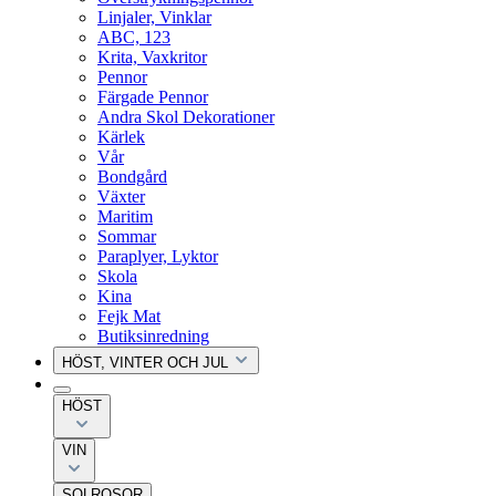
Linjaler, Vinklar
ABC, 123
Krita, Vaxkritor
Pennor
Färgade Pennor
Andra Skol Dekorationer
Kärlek
Vår
Bondgård
Växter
Maritim
Sommar
Paraplyer, Lyktor
Skola
Kina
Fejk Mat
Butiksinredning
HÖST, VINTER OCH JUL
HÖST
VIN
SOLROSOR