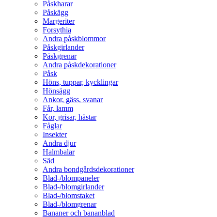
Påskharar
Påskägg
Margeriter
Forsythia
Andra påskblommor
Påskgirlander
Påskgrenar
Andra påskdekorationer
Påsk
Höns, tuppar, kycklingar
Hönsägg
Ankor, gäss, svanar
Får, lamm
Kor, grisar, hästar
Fåglar
Insekter
Andra djur
Halmbalar
Säd
Andra bondgårdsdekorationer
Blad-/blompaneler
Blad-/blomgirlander
Blad-/blomstaket
Blad-/blomgrenar
Bananer och bananblad