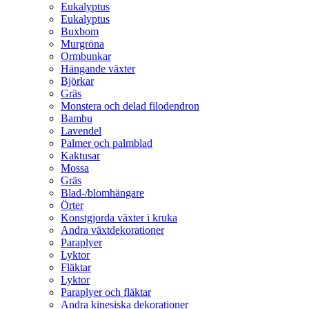
Eukalyptus
Eukalyptus
Buxbom
Murgröna
Ormbunkar
Hängande växter
Björkar
Gräs
Monstera och delad filodendron
Bambu
Lavendel
Palmer och palmblad
Kaktusar
Mossa
Gräs
Blad-/blomhängare
Örter
Konstgjorda växter i kruka
Andra växtdekorationer
Paraplyer
Lyktor
Fläktar
Lyktor
Paraplyer och fläktar
Andra kinesiska dekorationer