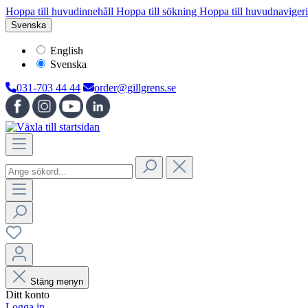
Hoppa till huvudinnehåll
Hoppa till sökning
Hoppa till huvudnaviger
Svenska
English
Svenska
031-703 44 44
order@gillgrens.se
Stäng menyn
Ditt konto
Logga in