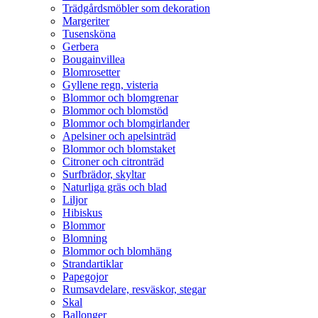
Trädgårdsmöbler som dekoration
Margeriter
Tusensköna
Gerbera
Bougainvillea
Blomrosetter
Gyllene regn, visteria
Blommor och blomgrenar
Blommor och blomstöd
Blommor och blomgirlander
Apelsiner och apelsinträd
Blommor och blomstaket
Citroner och citronträd
Surfbrädor, skyltar
Naturliga gräs och blad
Liljor
Hibiskus
Blommor
Blomning
Blommor och blomhäng
Strandartiklar
Papegojor
Rumsavdelare, resväskor, stegar
Skal
Ballonger