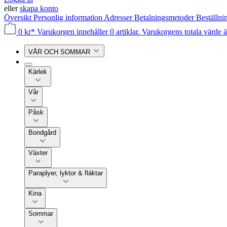
eller
skapa konto
Översikt
Personlig information
Adresser
Betalningsmetoder
Beställni
0 kr*
Varukorgen innehåller 0 artiklar. Varukorgens totala värde ä
VÅR OCH SOMMAR
Kärlek
Vår
Påsk
Bondgård
Växter
Paraplyer, lyktor & fläktar
Kina
Sommar