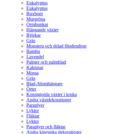
Eukalyptus
Eukalyptus
Buxbom
Murgröna
Ormbunkar
Hängande växter
Björkar
Gräs
Monstera och delad filodendron
Bambu
Lavendel
Palmer och palmblad
Kaktusar
Mossa
Gräs
Blad-/blomhängare
Örter
Konstgjorda växter i kruka
Andra växtdekorationer
Paraplyer
Lyktor
Fläktar
Lyktor
Paraplyer och fläktar
Andra kinesiska dekorationer