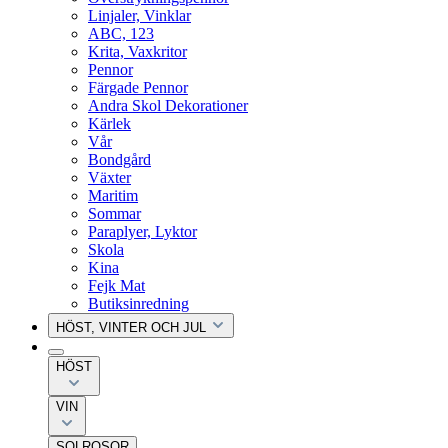
Linjaler, Vinklar
ABC, 123
Krita, Vaxkritor
Pennor
Färgade Pennor
Andra Skol Dekorationer
Kärlek
Vår
Bondgård
Växter
Maritim
Sommar
Paraplyer, Lyktor
Skola
Kina
Fejk Mat
Butiksinredning
HÖST, VINTER OCH JUL
HÖST
VIN
SOLROSOR