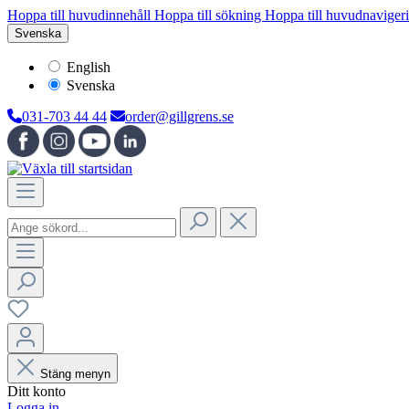
Hoppa till huvudinnehåll
Hoppa till sökning
Hoppa till huvudnaviger
Svenska
English
Svenska
031-703 44 44
order@gillgrens.se
Stäng menyn
Ditt konto
Logga in