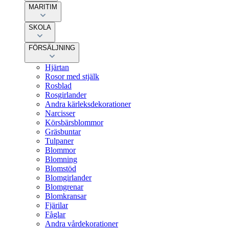
MARITIM
SKOLA
FÖRSÄLJNING
Hjärtan
Rosor med stjälk
Rosblad
Rosgirlander
Andra kärleksdekorationer
Narcisser
Körsbärsblommor
Gräsbuntar
Tulpaner
Blommor
Blomning
Blomstöd
Blomgirlander
Blomgrenar
Blomkransar
Fjärilar
Fåglar
Andra vårdekorationer