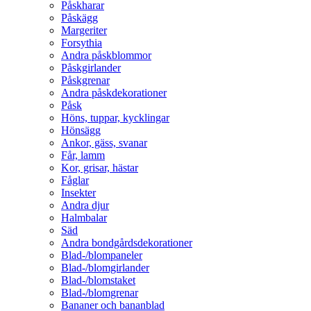
Påskharar
Påskägg
Margeriter
Forsythia
Andra påskblommor
Påskgirlander
Påskgrenar
Andra påskdekorationer
Påsk
Höns, tuppar, kycklingar
Hönsägg
Ankor, gäss, svanar
Får, lamm
Kor, grisar, hästar
Fåglar
Insekter
Andra djur
Halmbalar
Säd
Andra bondgårdsdekorationer
Blad-/blompaneler
Blad-/blomgirlander
Blad-/blomstaket
Blad-/blomgrenar
Bananer och bananblad