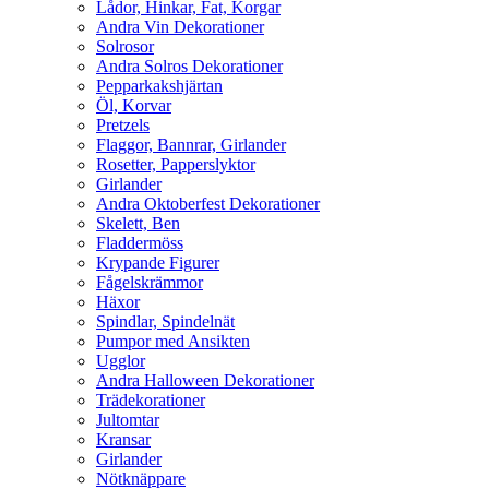
Lådor, Hinkar, Fat, Korgar
Andra Vin Dekorationer
Solrosor
Andra Solros Dekorationer
Pepparkakshjärtan
Öl, Korvar
Pretzels
Flaggor, Bannrar, Girlander
Rosetter, Papperslyktor
Girlander
Andra Oktoberfest Dekorationer
Skelett, Ben
Fladdermöss
Krypande Figurer
Fågelskrämmor
Häxor
Spindlar, Spindelnät
Pumpor med Ansikten
Ugglor
Andra Halloween Dekorationer
Trädekorationer
Jultomtar
Kransar
Girlander
Nötknäppare