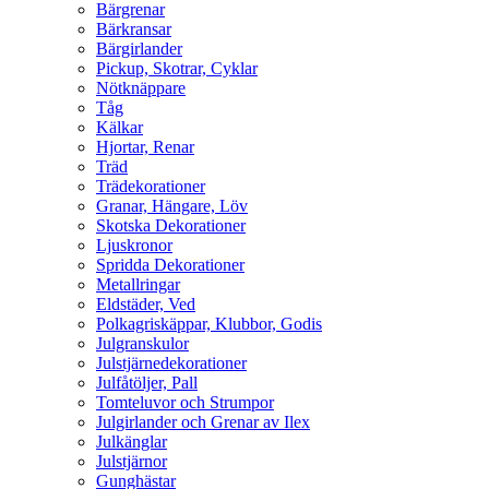
Bärgrenar
Bärkransar
Bärgirlander
Pickup, Skotrar, Cyklar
Nötknäppare
Tåg
Kälkar
Hjortar, Renar
Träd
Trädekorationer
Granar, Hängare, Löv
Skotska Dekorationer
Ljuskronor
Spridda Dekorationer
Metallringar
Eldstäder, Ved
Polkagriskäppar, Klubbor, Godis
Julgranskulor
Julstjärnedekorationer
Julfåtöljer, Pall
Tomteluvor och Strumpor
Julgirlander och Grenar av Ilex
Julkänglar
Julstjärnor
Gunghästar