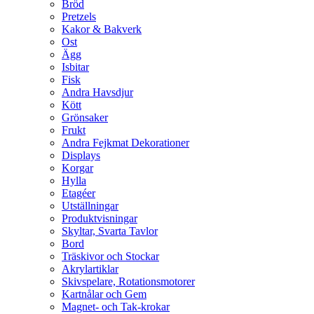
Bröd
Pretzels
Kakor & Bakverk
Ost
Ägg
Isbitar
Fisk
Andra Havsdjur
Kött
Grönsaker
Frukt
Andra Fejkmat Dekorationer
Displays
Korgar
Hylla
Etagéer
Utställningar
Produktvisningar
Skyltar, Svarta Tavlor
Bord
Träskivor och Stockar
Akrylartiklar
Skivspelare, Rotationsmotorer
Kartnålar och Gem
Magnet- och Tak-krokar