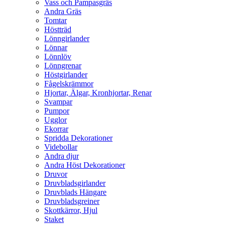
Vass och Pampasgräs
Andra Gräs
Tomtar
Höstträd
Lönngirlander
Lönnar
Lönnlöv
Lönngrenar
Höstgirlander
Fågelskrämmor
Hjortar, Älgar, Kronhjortar, Renar
Svampar
Pumpor
Ugglor
Ekorrar
Spridda Dekorationer
Videbollar
Andra djur
Andra Höst Dekorationer
Druvor
Druvbladsgirlander
Druvblads Hängare
Druvbladsgreiner
Skottkärror, Hjul
Staket