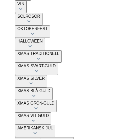
VIN
SOLROSOR
OKTOBERFEST
HALLOWEEN
XMAS TRADITIONELL
XMAS SVART-GULD
XMAS SILVER
XMAS BLÅ-GULD
XMAS GRÖN-GULD
XMAS VIT-GULD
AMERIKANSK JUL