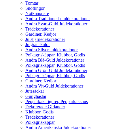
Tomtar
Snöflingor
Nötknäppare
Andra Traditionella Juldekorationer
Andra Svart-Guld Juldekorationer
Trädekorationer
Gardiner, Kedjor
Julstjärnedekorationer
Julgranskulor
Andra Silver Juldekorationer
Polkagriskäppar, Klubbor, Godis
Andra Blå-Guld Juldekorationer
Polkagriskäppar, Klubbor, Godis
Andra Grön-Guld Juldekorationer
Polkagriskäppar, Klubbor, Godis
Gardiner, Kedjor
Andra Vit-Guld Juldekorationer
Jutesäckar
Gunghästar
Pepparkaksfigurer, Pepparkakshus
Dekorerade Girlander
Klubbor, Godis
Trädekorationer
Polkagriskäppar
Andra Amerikanska Juldekorationer