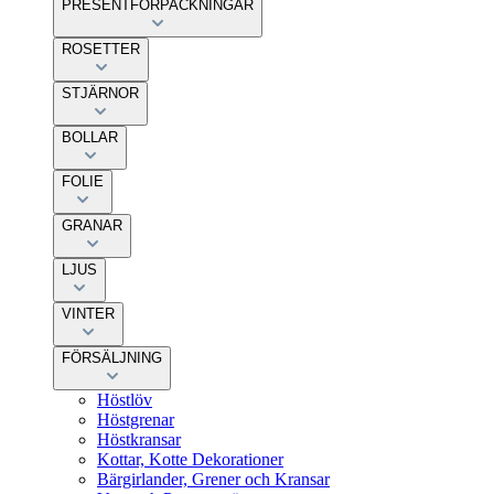
PRESENTFÖRPACKNINGAR
ROSETTER
STJÄRNOR
BOLLAR
FOLIE
GRANAR
LJUS
VINTER
FÖRSÄLJNING
Höstlöv
Höstgrenar
Höstkransar
Kottar, Kotte Dekorationer
Bärgirlander, Grener och Kransar