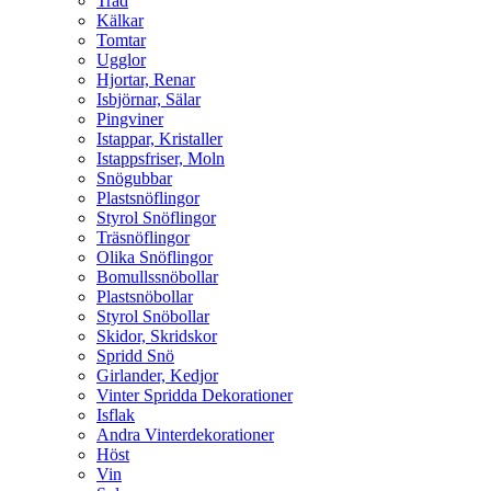
Träd
Kälkar
Tomtar
Ugglor
Hjortar, Renar
Isbjörnar, Sälar
Pingviner
Istappar, Kristaller
Istappsfriser, Moln
Snögubbar
Plastsnöflingor
Styrol Snöflingor
Träsnöflingor
Olika Snöflingor
Bomullssnöbollar
Plastsnöbollar
Styrol Snöbollar
Skidor, Skridskor
Spridd Snö
Girlander, Kedjor
Vinter Spridda Dekorationer
Isflak
Andra Vinterdekorationer
Höst
Vin