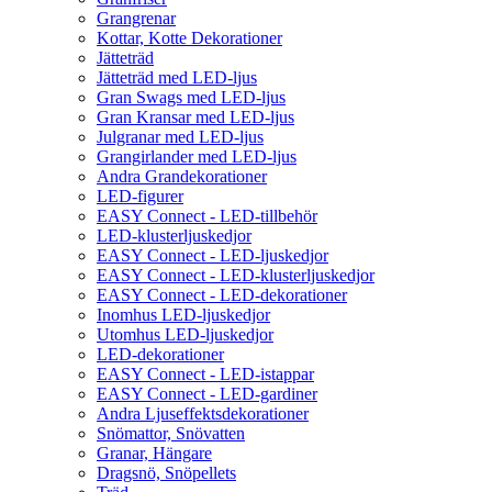
Grangrenar
Kottar, Kotte Dekorationer
Jätteträd
Jätteträd med LED-ljus
Gran Swags med LED-ljus
Gran Kransar med LED-ljus
Julgranar med LED-ljus
Grangirlander med LED-ljus
Andra Grandekorationer
LED-figurer
EASY Connect - LED-tillbehör
LED-klusterljuskedjor
EASY Connect - LED-ljuskedjor
EASY Connect - LED-klusterljuskedjor
EASY Connect - LED-dekorationer
Inomhus LED-ljuskedjor
Utomhus LED-ljuskedjor
LED-dekorationer
EASY Connect - LED-istappar
EASY Connect - LED-gardiner
Andra Ljuseffektsdekorationer
Snömattor, Snövatten
Granar, Hängare
Dragsnö, Snöpellets