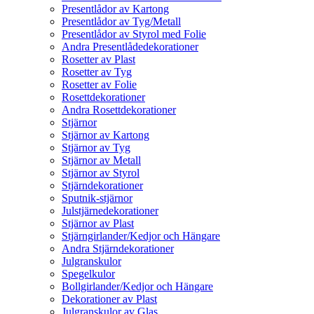
Presentlådor av Kartong
Presentlådor av Tyg/Metall
Presentlådor av Styrol med Folie
Andra Presentlådedekorationer
Rosetter av Plast
Rosetter av Tyg
Rosetter av Folie
Rosettdekorationer
Andra Rosettdekorationer
Stjärnor
Stjärnor av Kartong
Stjärnor av Tyg
Stjärnor av Metall
Stjärnor av Styrol
Stjärndekorationer
Sputnik-stjärnor
Julstjärnedekorationer
Stjärnor av Plast
Stjärngirlander/Kedjor och Hängare
Andra Stjärndekorationer
Julgranskulor
Spegelkulor
Bollgirlander/Kedjor och Hängare
Dekorationer av Plast
Julgranskulor av Glas