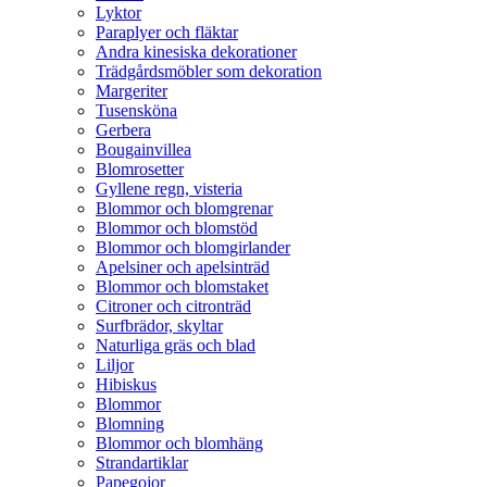
Lyktor
Paraplyer och fläktar
Andra kinesiska dekorationer
Trädgårdsmöbler som dekoration
Margeriter
Tusensköna
Gerbera
Bougainvillea
Blomrosetter
Gyllene regn, visteria
Blommor och blomgrenar
Blommor och blomstöd
Blommor och blomgirlander
Apelsiner och apelsinträd
Blommor och blomstaket
Citroner och citronträd
Surfbrädor, skyltar
Naturliga gräs och blad
Liljor
Hibiskus
Blommor
Blomning
Blommor och blomhäng
Strandartiklar
Papegojor