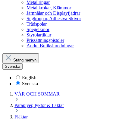
Metallringar
Metallkrokar, Klämmor
Järnnålar och Displayfjädrar
Sugkoppar, Adhesiva Skivor
Trådspolar
Spegelkulor
Styrolartiklar
Prissättningspistoler
Andra Butiksinredningar
Stäng menyn
Svenska
English
Svenska
VÅR OCH SOMMAR
Paraplyer, lyktor & fläktar
Fläktar