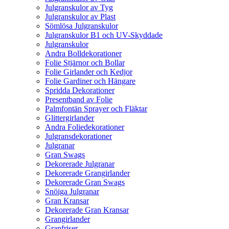
Julgranskulor av Tyg
Julgranskulor av Plast
Sömlösa Julgranskulor
Julgranskulor B1 och UV-Skyddade
Julgranskulor
Andra Bolldekorationer
Folie Stjärnor och Bollar
Folie Girlander och Kedjor
Folie Gardiner och Hängare
Spridda Dekorationer
Presentband av Folie
Palmfontän Sprayer och Fläktar
Glittergirlander
Andra Foliedekorationer
Julgransdekorationer
Julgranar
Gran Swags
Dekorerade Julgranar
Dekorerade Grangirlander
Dekorerade Gran Swags
Snöiga Julgranar
Gran Kransar
Dekorerade Gran Kransar
Grangirlander
Granfriser