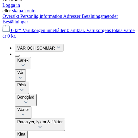
Logga in
eller
skapa konto
Översikt
Personlig information
Adresser
Betalningsmetoder
Beställningar
0 kr*
Varukorgen innehåller 0 artiklar. Varukorgens totala värde
är 0 kr.
VÅR OCH SOMMAR
Kärlek
Vår
Påsk
Bondgård
Växter
Paraplyer, lyktor & fläktar
Kina