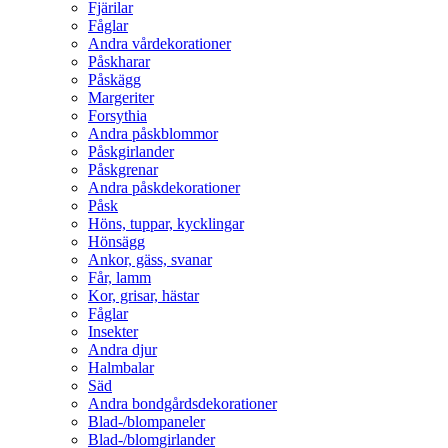
Fjärilar
Fåglar
Andra vårdekorationer
Påskharar
Påskägg
Margeriter
Forsythia
Andra påskblommor
Påskgirlander
Påskgrenar
Andra påskdekorationer
Påsk
Höns, tuppar, kycklingar
Hönsägg
Ankor, gäss, svanar
Får, lamm
Kor, grisar, hästar
Fåglar
Insekter
Andra djur
Halmbalar
Säd
Andra bondgårdsdekorationer
Blad-/blompaneler
Blad-/blomgirlander