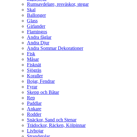
Rumsavdelare, resväskor, stegar
Skal
Ballonger
Glass
Girlander
Flamingos
Andra fåglar
Andra Djur
Andra Sommar Dekorationer
Fisk
Måsar
Fisknät
Sjögräs
Koraller
Bojar, Fendrar
Fyrar
Skepp och Båtar
Rep
Paddlar
Ankare
Rodder
Snäckor, Sand och Stenar
Trädockor, Räcken, Kölpinnar
Livbojar
Strandstolar