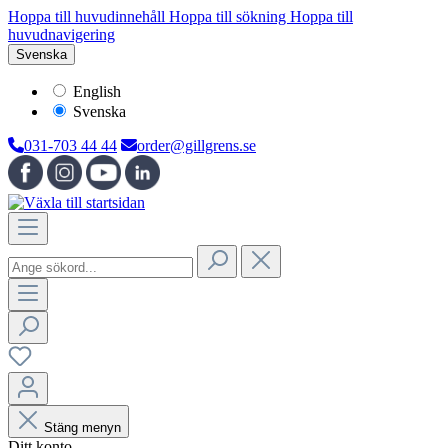
Hoppa till huvudinnehåll
Hoppa till sökning
Hoppa till
huvudnavigering
Svenska
English
Svenska
031-703 44 44
order@gillgrens.se
Stäng menyn
Ditt konto