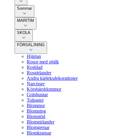
Sommar
MARITIM
SKOLA
FÖRSÄLJNING
Hjärtan
Rosor med stjälk
Rosblad
Rosgirlander
Andra kärleksdekorationer
Narcisser
Körsbärsblommor
Gräsbuntar
Tulpaner
Blommor
Blomning
Blomstöd
Blomgirlander
Blomgrenar
Blomkransar