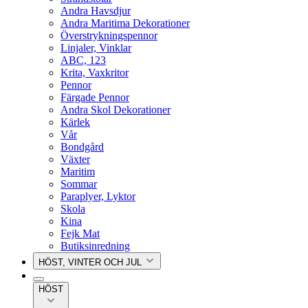
Andra Havsdjur
Andra Maritima Dekorationer
Överstrykningspennor
Linjaler, Vinklar
ABC, 123
Krita, Vaxkritor
Pennor
Färgade Pennor
Andra Skol Dekorationer
Kärlek
Vår
Bondgård
Växter
Maritim
Sommar
Paraplyer, Lyktor
Skola
Kina
Fejk Mat
Butiksinredning
HÖST, VINTER OCH JUL
HÖST