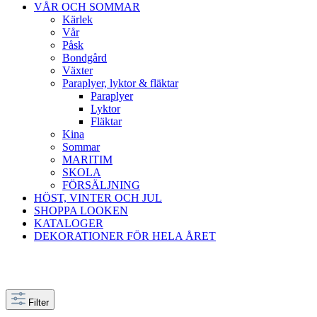
VÅR OCH SOMMAR
Kärlek
Vår
Påsk
Bondgård
Växter
Paraplyer, lyktor & fläktar
Paraplyer
Lyktor
Fläktar
Kina
Sommar
MARITIM
SKOLA
FÖRSÄLJNING
HÖST, VINTER OCH JUL
SHOPPA LOOKEN
KATALOGER
DEKORATIONER FÖR HELA ÅRET
Filter