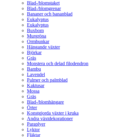
Blad-/blomstaket
Blad-/blomgrenar
Bananer och bananblad
Eukalyptus
Eukalyptus
Buxbom
Murgröna
Ormbunkar
Hängande växter
Björkar
Gräs
Monstera och delad filodendron
Bambu
Lavendel
Palmer och palmblad
Kaktusar
Mossa
Gräs
Blad-/blomhängare
Örter
Konstgjorda växter i kruka
Andra växtdekorationer
Paraplyer
Lyktor
Fläktar