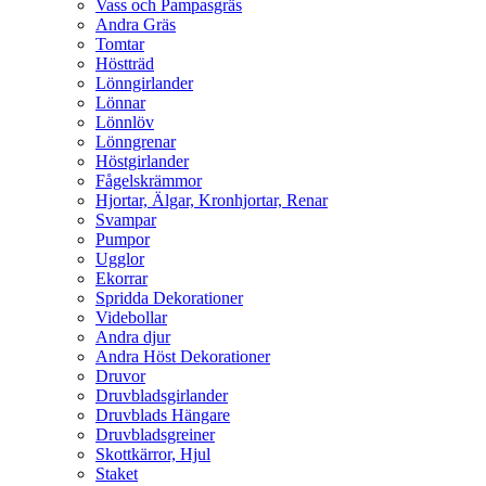
Vass och Pampasgräs
Andra Gräs
Tomtar
Höstträd
Lönngirlander
Lönnar
Lönnlöv
Lönngrenar
Höstgirlander
Fågelskrämmor
Hjortar, Älgar, Kronhjortar, Renar
Svampar
Pumpor
Ugglor
Ekorrar
Spridda Dekorationer
Videbollar
Andra djur
Andra Höst Dekorationer
Druvor
Druvbladsgirlander
Druvblads Hängare
Druvbladsgreiner
Skottkärror, Hjul
Staket