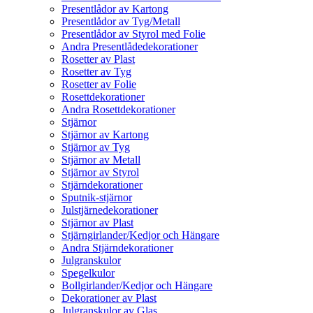
Presentlådor av Kartong
Presentlådor av Tyg/Metall
Presentlådor av Styrol med Folie
Andra Presentlådedekorationer
Rosetter av Plast
Rosetter av Tyg
Rosetter av Folie
Rosettdekorationer
Andra Rosettdekorationer
Stjärnor
Stjärnor av Kartong
Stjärnor av Tyg
Stjärnor av Metall
Stjärnor av Styrol
Stjärndekorationer
Sputnik-stjärnor
Julstjärnedekorationer
Stjärnor av Plast
Stjärngirlander/Kedjor och Hängare
Andra Stjärndekorationer
Julgranskulor
Spegelkulor
Bollgirlander/Kedjor och Hängare
Dekorationer av Plast
Julgranskulor av Glas