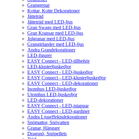
Grangrenar
Kottar, Kotte Dekorationer
Jätteträd
Jätteträd med LED-ljus
Gran Swags med LED-ljus
Gran Kransar med LED-ljus
Julgranar med LED-ljus
Grangirlander med LED-ljus
Andra Grandekorationer
LED-figurer
EASY Connect - LED-tillbehör
LED-klusterljuskedjor
EASY Connect - LED-ljuskedjor
EASY Connect - LED-klusterljuskedjor
EASY Connect - LED-dekorationer
Inomhus LED-ljuskedjor
Utomhus LED-ljuskedjor
LED-dekorationer
EASY Connect - LED-istappar
EASY Connect - LED-gardiner
Andra Ljuseffektsdekorationer
Snömattor, Snövatten
Granar, Hängare
Dragsnö, Snöpellets