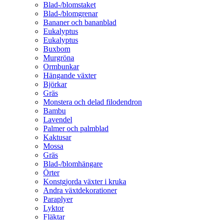
Blad-/blomstaket
Blad-/blomgrenar
Bananer och bananblad
Eukalyptus
Eukalyptus
Buxbom
Murgröna
Ormbunkar
Hängande växter
Björkar
Gräs
Monstera och delad filodendron
Bambu
Lavendel
Palmer och palmblad
Kaktusar
Mossa
Gräs
Blad-/blomhängare
Örter
Konstgjorda växter i kruka
Andra växtdekorationer
Paraplyer
Lyktor
Fläktar