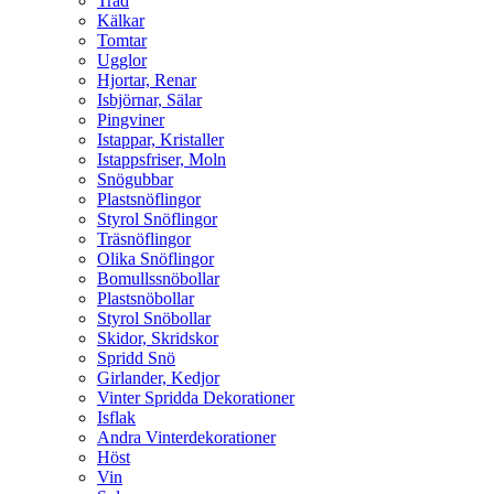
Träd
Kälkar
Tomtar
Ugglor
Hjortar, Renar
Isbjörnar, Sälar
Pingviner
Istappar, Kristaller
Istappsfriser, Moln
Snögubbar
Plastsnöflingor
Styrol Snöflingor
Träsnöflingor
Olika Snöflingor
Bomullssnöbollar
Plastsnöbollar
Styrol Snöbollar
Skidor, Skridskor
Spridd Snö
Girlander, Kedjor
Vinter Spridda Dekorationer
Isflak
Andra Vinterdekorationer
Höst
Vin