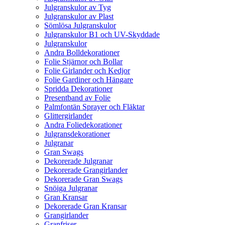
Julgranskulor av Tyg
Julgranskulor av Plast
Sömlösa Julgranskulor
Julgranskulor B1 och UV-Skyddade
Julgranskulor
Andra Bolldekorationer
Folie Stjärnor och Bollar
Folie Girlander och Kedjor
Folie Gardiner och Hängare
Spridda Dekorationer
Presentband av Folie
Palmfontän Sprayer och Fläktar
Glittergirlander
Andra Foliedekorationer
Julgransdekorationer
Julgranar
Gran Swags
Dekorerade Julgranar
Dekorerade Grangirlander
Dekorerade Gran Swags
Snöiga Julgranar
Gran Kransar
Dekorerade Gran Kransar
Grangirlander
Granfriser