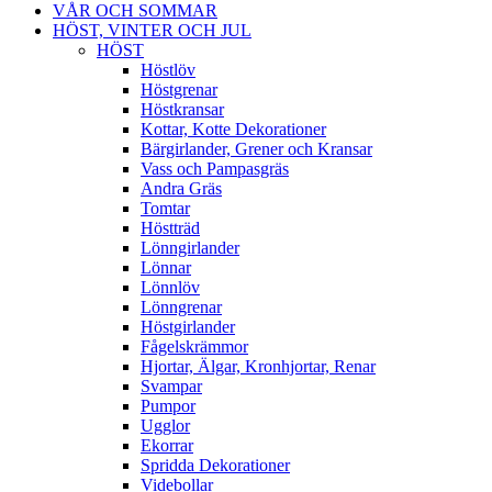
VÅR OCH SOMMAR
HÖST, VINTER OCH JUL
HÖST
Höstlöv
Höstgrenar
Höstkransar
Kottar, Kotte Dekorationer
Bärgirlander, Grener och Kransar
Vass och Pampasgräs
Andra Gräs
Tomtar
Höstträd
Lönngirlander
Lönnar
Lönnlöv
Lönngrenar
Höstgirlander
Fågelskrämmor
Hjortar, Älgar, Kronhjortar, Renar
Svampar
Pumpor
Ugglor
Ekorrar
Spridda Dekorationer
Videbollar