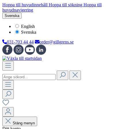
Hoppa till huvudinnehåll
Hoppa till sökning
Hoppa till
huvudnavigering
Svenska
English
Svenska
031-703 44 44
order@gillgrens.se
Stäng menyn
Ditt konto