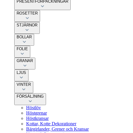
PRESENTFÖRPACKNINGAR
ROSETTER
STJÄRNOR
BOLLAR
FOLIE
GRANAR
LJUS
VINTER
FÖRSÄLJNING
Höstlöv
Höstgrenar
Höstkransar
Kottar, Kotte Dekorationer
Bärgirlander, Grener och Kransar