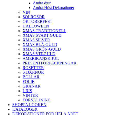
Andra djur
Andra Höst Dekorationer
VIN
SOLROSOR
OKTOBERFEST
HALLOWEEN
XMAS TRADITIONELL
XMAS SVART-GULD
XMAS SILVER
XMAS BLÅ-GULD
XMAS GRÖN-GULD
XMAS VIT-GULD
AMERIKANSK JUL
PRESENTFÖRPACKNINGAR
ROSETTER
STJÄRNOR
BOLLAR
FOLIE
GRANAR
LJUS
VINTER
FÖRSÄLJNING
SHOPPA LOOKEN
KATALOGER
DEKORATIONER FÖR HELA ÅRET