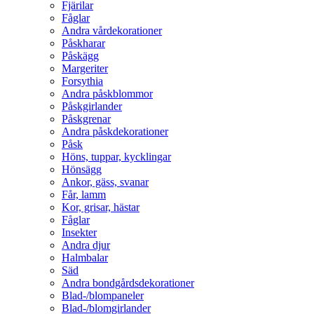
Fjärilar
Fåglar
Andra vårdekorationer
Påskharar
Påskägg
Margeriter
Forsythia
Andra påskblommor
Påskgirlander
Påskgrenar
Andra påskdekorationer
Påsk
Höns, tuppar, kycklingar
Hönsägg
Ankor, gäss, svanar
Får, lamm
Kor, grisar, hästar
Fåglar
Insekter
Andra djur
Halmbalar
Säd
Andra bondgårdsdekorationer
Blad-/blompaneler
Blad-/blomgirlander