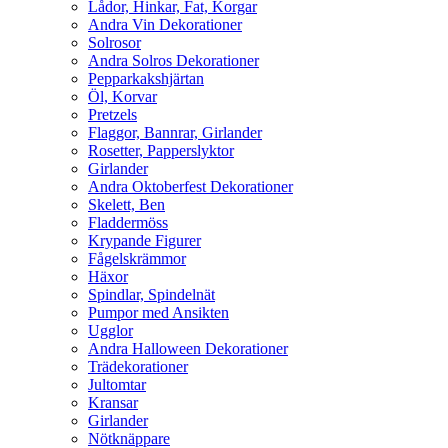
Lådor, Hinkar, Fat, Korgar
Andra Vin Dekorationer
Solrosor
Andra Solros Dekorationer
Pepparkakshjärtan
Öl, Korvar
Pretzels
Flaggor, Bannrar, Girlander
Rosetter, Papperslyktor
Girlander
Andra Oktoberfest Dekorationer
Skelett, Ben
Fladdermöss
Krypande Figurer
Fågelskrämmor
Häxor
Spindlar, Spindelnät
Pumpor med Ansikten
Ugglor
Andra Halloween Dekorationer
Trädekorationer
Jultomtar
Kransar
Girlander
Nötknäppare