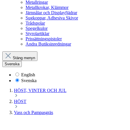
Metallringar
Metallkrokar, Klämmor
Järnnålar och Displayfjädrar
Sugkoppar, Adhesiva Skivor
Trådspolar
Spegelkulor
Styrolartiklar
Prissättningspistoler
Andra Butiksinredningar
Stäng menyn
Svenska
English
Svenska
HÖST, VINTER OCH JUL
HÖST
Vass och Pampasgräs