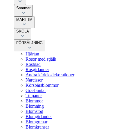
Sommar
MARITIM
SKOLA
FÖRSÄLJNING
Hjärtan
Rosor med stjälk
Rosblad
Rosgirlander
Andra kärleksdekorationer
Narcisser
Körsbärsblommor
Gräsbuntar
Tulpaner
Blommor
Blomning
Blomstöd
Blomgirlander
Blomgrenar
Blomkransar