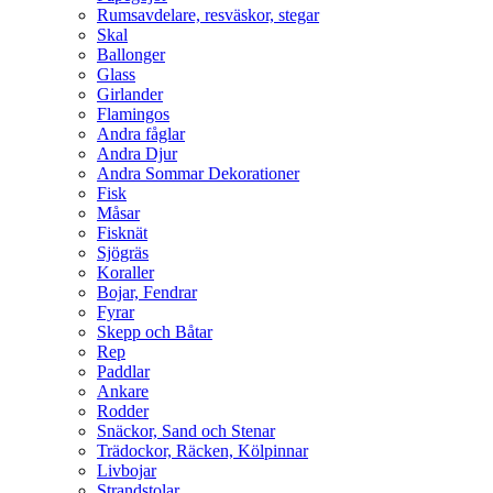
Rumsavdelare, resväskor, stegar
Skal
Ballonger
Glass
Girlander
Flamingos
Andra fåglar
Andra Djur
Andra Sommar Dekorationer
Fisk
Måsar
Fisknät
Sjögräs
Koraller
Bojar, Fendrar
Fyrar
Skepp och Båtar
Rep
Paddlar
Ankare
Rodder
Snäckor, Sand och Stenar
Trädockor, Räcken, Kölpinnar
Livbojar
Strandstolar