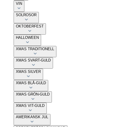
VIN
SOLROSOR
OKTOBERFEST
HALLOWEEN
XMAS TRADITIONELL
XMAS SVART-GULD
XMAS SILVER
XMAS BLÅ-GULD
XMAS GRÖN-GULD
XMAS VIT-GULD
AMERIKANSK JUL