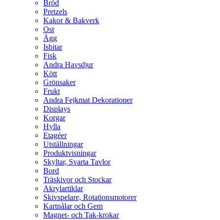
Bröd
Pretzels
Kakor & Bakverk
Ost
Ägg
Isbitar
Fisk
Andra Havsdjur
Kött
Grönsaker
Frukt
Andra Fejkmat Dekorationer
Displays
Korgar
Hylla
Etagéer
Utställningar
Produktvisningar
Skyltar, Svarta Tavlor
Bord
Träskivor och Stockar
Akrylartiklar
Skivspelare, Rotationsmotorer
Kartnålar och Gem
Magnet- och Tak-krokar