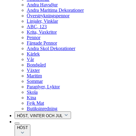
Andra Havsdjur
Andra Maritima Dekorationer
Överstrykningspennor
Linjaler, Vinklar
ABC, 123
Krita, Vaxkritor
Pennor
Färgade Pennor
Andra Skol Dekorationer
Kärlek
Vår
Bondgård
Växter
Maritim
Sommar
Paraplyer, Lyktor
Skola
Kina
Fejk Mat
Butiksinredning
HÖST, VINTER OCH JUL
HÖST