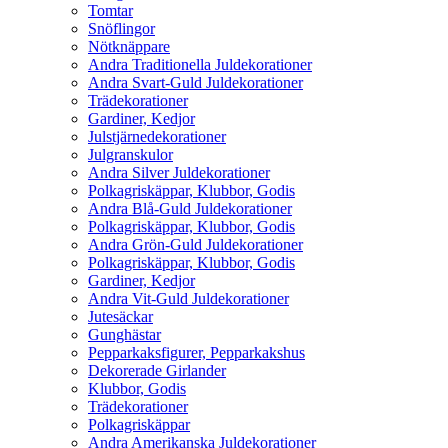
Tomtar
Snöflingor
Nötknäppare
Andra Traditionella Juldekorationer
Andra Svart-Guld Juldekorationer
Trädekorationer
Gardiner, Kedjor
Julstjärnedekorationer
Julgranskulor
Andra Silver Juldekorationer
Polkagriskäppar, Klubbor, Godis
Andra Blå-Guld Juldekorationer
Polkagriskäppar, Klubbor, Godis
Andra Grön-Guld Juldekorationer
Polkagriskäppar, Klubbor, Godis
Gardiner, Kedjor
Andra Vit-Guld Juldekorationer
Jutesäckar
Gunghästar
Pepparkaksfigurer, Pepparkakshus
Dekorerade Girlander
Klubbor, Godis
Trädekorationer
Polkagriskäppar
Andra Amerikanska Juldekorationer