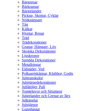
Bärgrenar
Bärkransar
Bärgirlander
Pickup, Skotrar, Cyklar
Nötknäppare
Tåg
Kälkar
Hjortar, Renar
Träd
Trädekorationer
Granar, Hängare, Löv
Skotska Dekorationer
Ljuskronor
Spridda Dekorationer
Metallringar
Eldstäder, Ved
Polkagriskäppar, Klubbor, Godis
Julgranskulor
Julstjärnedekorationer
Julfåtöljer, Pall
Tomteluvor och Strumpor
Julgirlander och Grenar av Ilex
Julkänglar
Julstjärnor
Gunghästar