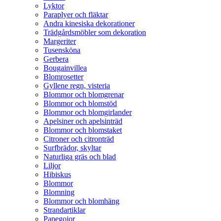
Lyktor
Paraplyer och fläktar
Andra kinesiska dekorationer
Trädgårdsmöbler som dekoration
Margeriter
Tusensköna
Gerbera
Bougainvillea
Blomrosetter
Gyllene regn, visteria
Blommor och blomgrenar
Blommor och blomstöd
Blommor och blomgirlander
Apelsiner och apelsinträd
Blommor och blomstaket
Citroner och citronträd
Surfbrädor, skyltar
Naturliga gräs och blad
Liljor
Hibiskus
Blommor
Blomning
Blommor och blomhäng
Strandartiklar
Papegojor