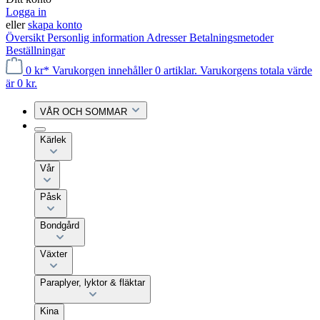
Logga in
eller
skapa konto
Översikt
Personlig information
Adresser
Betalningsmetoder
Beställningar
0 kr*
Varukorgen innehåller 0 artiklar. Varukorgens totala värde
är 0 kr.
VÅR OCH SOMMAR
Kärlek
Vår
Påsk
Bondgård
Växter
Paraplyer, lyktor & fläktar
Kina