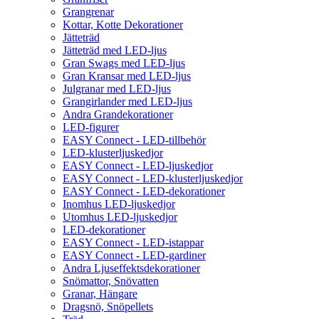
Grangrenar
Kottar, Kotte Dekorationer
Jätteträd
Jätteträd med LED-ljus
Gran Swags med LED-ljus
Gran Kransar med LED-ljus
Julgranar med LED-ljus
Grangirlander med LED-ljus
Andra Grandekorationer
LED-figurer
EASY Connect - LED-tillbehör
LED-klusterljuskedjor
EASY Connect - LED-ljuskedjor
EASY Connect - LED-klusterljuskedjor
EASY Connect - LED-dekorationer
Inomhus LED-ljuskedjor
Utomhus LED-ljuskedjor
LED-dekorationer
EASY Connect - LED-istappar
EASY Connect - LED-gardiner
Andra Ljuseffektsdekorationer
Snömattor, Snövatten
Granar, Hängare
Dragsnö, Snöpellets