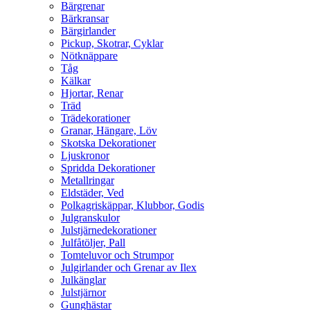
Bärgrenar
Bärkransar
Bärgirlander
Pickup, Skotrar, Cyklar
Nötknäppare
Tåg
Kälkar
Hjortar, Renar
Träd
Trädekorationer
Granar, Hängare, Löv
Skotska Dekorationer
Ljuskronor
Spridda Dekorationer
Metallringar
Eldstäder, Ved
Polkagriskäppar, Klubbor, Godis
Julgranskulor
Julstjärnedekorationer
Julfåtöljer, Pall
Tomteluvor och Strumpor
Julgirlander och Grenar av Ilex
Julkänglar
Julstjärnor
Gunghästar