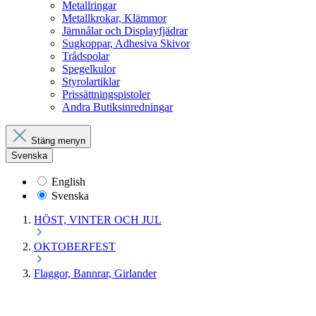
Metallringar
Metallkrokar, Klämmor
Järnnålar och Displayfjädrar
Sugkoppar, Adhesiva Skivor
Trådspolar
Spegelkulor
Styrolartiklar
Prissättningspistoler
Andra Butiksinredningar
Stäng menyn
Svenska
English
Svenska
HÖST, VINTER OCH JUL
OKTOBERFEST
Flaggor, Bannrar, Girlander