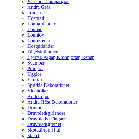
Vass och Pampasgräs
Andra Gräs
Tomtar
Höstträd
Lönngirlander
Lönnar
Lönnlöv
Lönngrenar
Höstgirlander
Fågelskrämmor
Hjortar, Älgar, Kronhjortar, Renar
Svampar
Pumpor
Ugglor
Ekorrar
Spridda Dekorationer
Videbollar
Andra djur
Andra Höst Dekorationer
Druvor
Druvbladsgirlander
Druvblads Hängare
Druvbladsgreiner
Skottkärror, Hjul
Staket