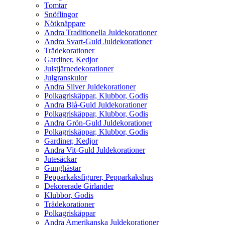
Tomtar
Snöflingor
Nötknäppare
Andra Traditionella Juldekorationer
Andra Svart-Guld Juldekorationer
Trädekorationer
Gardiner, Kedjor
Julstjärnedekorationer
Julgranskulor
Andra Silver Juldekorationer
Polkagriskäppar, Klubbor, Godis
Andra Blå-Guld Juldekorationer
Polkagriskäppar, Klubbor, Godis
Andra Grön-Guld Juldekorationer
Polkagriskäppar, Klubbor, Godis
Gardiner, Kedjor
Andra Vit-Guld Juldekorationer
Jutesäckar
Gunghästar
Pepparkaksfigurer, Pepparkakshus
Dekorerade Girlander
Klubbor, Godis
Trädekorationer
Polkagriskäppar
Andra Amerikanska Juldekorationer