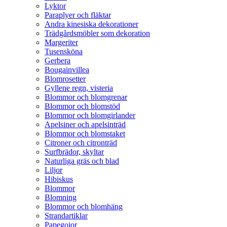
Lyktor
Paraplyer och fläktar
Andra kinesiska dekorationer
Trädgårdsmöbler som dekoration
Margeriter
Tusensköna
Gerbera
Bougainvillea
Blomrosetter
Gyllene regn, visteria
Blommor och blomgrenar
Blommor och blomstöd
Blommor och blomgirlander
Apelsiner och apelsinträd
Blommor och blomstaket
Citroner och citronträd
Surfbrädor, skyltar
Naturliga gräs och blad
Liljor
Hibiskus
Blommor
Blomning
Blommor och blomhäng
Strandartiklar
Papegojor