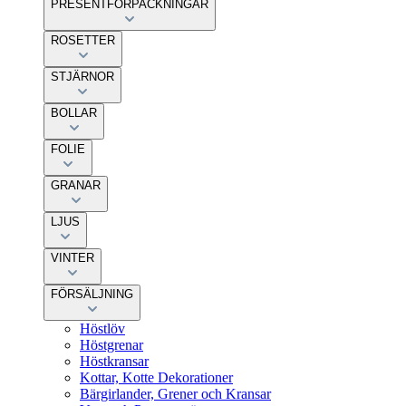
PRESENTFÖRPACKNINGAR
ROSETTER
STJÄRNOR
BOLLAR
FOLIE
GRANAR
LJUS
VINTER
FÖRSÄLJNING
Höstlöv
Höstgrenar
Höstkransar
Kottar, Kotte Dekorationer
Bärgirlander, Grener och Kransar