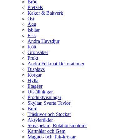
Bröd
Pretzels
Kakor & Bakverk
Ost
Ägg
Isbitar
Fisk
Andra Havsdjur
Kött
Grönsaker
Frukt
Andra Fejkmat Dekorationer
Displays
Korgar
Hylla
Etagéer
Utställningar
Produktvisningar
Skyltar, Svarta Tavlor
Bord
Träskivor och Stockar
Akrylartiklar
Skivspelare, Rotationsmotorer
Kartnålar och Gem
Magnet- och Tak-krokar