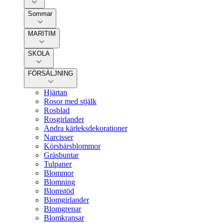
Sommar
MARITIM
SKOLA
FÖRSÄLJNING
Hjärtan
Rosor med stjälk
Rosblad
Rosgirlander
Andra kärleksdekorationer
Narcisser
Körsbärsblommor
Gräsbuntar
Tulpaner
Blommor
Blomning
Blomstöd
Blomgirlander
Blomgrenar
Blomkransar