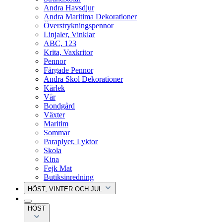
Andra Havsdjur
Andra Maritima Dekorationer
Överstrykningspennor
Linjaler, Vinklar
ABC, 123
Krita, Vaxkritor
Pennor
Färgade Pennor
Andra Skol Dekorationer
Kärlek
Vår
Bondgård
Växter
Maritim
Sommar
Paraplyer, Lyktor
Skola
Kina
Fejk Mat
Butiksinredning
HÖST, VINTER OCH JUL
HÖST