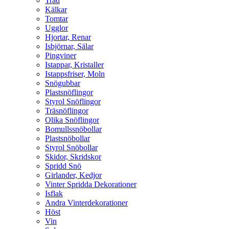
Träd
Kälkar
Tomtar
Ugglor
Hjortar, Renar
Isbjörnar, Sälar
Pingviner
Istappar, Kristaller
Istappsfriser, Moln
Snögubbar
Plastsnöflingor
Styrol Snöflingor
Träsnöflingor
Olika Snöflingor
Bomullssnöbollar
Plastsnöbollar
Styrol Snöbollar
Skidor, Skridskor
Spridd Snö
Girlander, Kedjor
Vinter Spridda Dekorationer
Isflak
Andra Vinterdekorationer
Höst
Vin