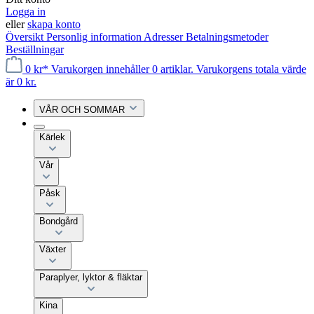
Logga in
eller
skapa konto
Översikt
Personlig information
Adresser
Betalningsmetoder
Beställningar
0 kr*
Varukorgen innehåller 0 artiklar. Varukorgens totala värde
är 0 kr.
VÅR OCH SOMMAR
Kärlek
Vår
Påsk
Bondgård
Växter
Paraplyer, lyktor & fläktar
Kina