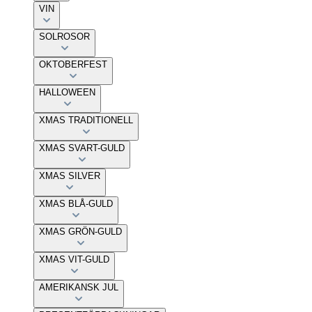
VIN
SOLROSOR
OKTOBERFEST
HALLOWEEN
XMAS TRADITIONELL
XMAS SVART-GULD
XMAS SILVER
XMAS BLÅ-GULD
XMAS GRÖN-GULD
XMAS VIT-GULD
AMERIKANSK JUL