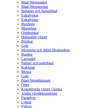
Blad-/blomstaket
Blad-/blomgrenar
Bananer och bananblad
Eukalyptus
Eukalyptus
Buxbom
Murgröna
Ormbunkar
Hängande växter
Björkar
Gräs
Monstera och delad filodendron
Bambu
Lavendel
Palmer och palmblad
Kaktusar
Mossa
Gräs
Blad-/blomhängare
Örter
Konstgjorda växter i kruka
Andra växtdekorationer
Paraplyer
Lyktor
Fläktar