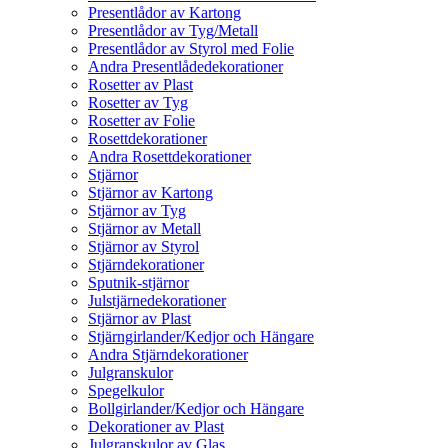
Presentlådor av Kartong
Presentlådor av Tyg/Metall
Presentlådor av Styrol med Folie
Andra Presentlådedekorationer
Rosetter av Plast
Rosetter av Tyg
Rosetter av Folie
Rosettdekorationer
Andra Rosettdekorationer
Stjärnor
Stjärnor av Kartong
Stjärnor av Tyg
Stjärnor av Metall
Stjärnor av Styrol
Stjärndekorationer
Sputnik-stjärnor
Julstjärnedekorationer
Stjärnor av Plast
Stjärngirlander/Kedjor och Hängare
Andra Stjärndekorationer
Julgranskulor
Spegelkulor
Bollgirlander/Kedjor och Hängare
Dekorationer av Plast
Julgranskulor av Glas