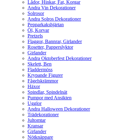
Lådor, Hinkar, Fat, Korgar
Andra Vin Dekorationer
Solrosor
Andra Solros Dekorationer
Pepparkakshjärtan
Öl, Korvar
Pretzels
Flaggor, Bannrar, Girlander
Rosetter, Papperslyktor
Girlander
Andra Oktoberfest Dekorationer
Skelett, Ben
Fladdermöss
Krypande Figurer
Fågelskrämmor
Häxor
Spindlar, Spindelnät
Pumpor med Ansikten
Ugglor
Andra Halloween Dekorationer
Trädekorationer
Jultomtar
Kransar
Girlander
Nötknäppare