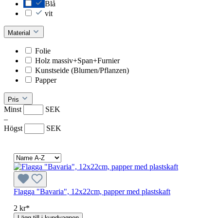
Blå
vit
Material
Folie
Holz massiv+Span+Furnier
Kunstseide (Blumen/Pflanzen)
Papper
Pris
Minst
SEK
–
Högst
SEK
Flagga "Bavaria", 12x22cm, papper med plastskaft
2 kr*
Lägg till i kundvagnen