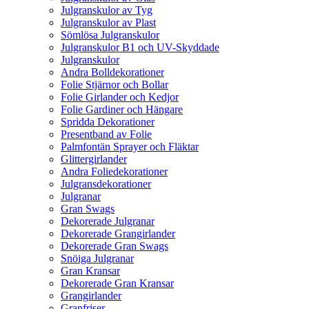
Julgranskulor av Tyg
Julgranskulor av Plast
Sömlösa Julgranskulor
Julgranskulor B1 och UV-Skyddade
Julgranskulor
Andra Bolldekorationer
Folie Stjärnor och Bollar
Folie Girlander och Kedjor
Folie Gardiner och Hängare
Spridda Dekorationer
Presentband av Folie
Palmfontän Sprayer och Fläktar
Glittergirlander
Andra Foliedekorationer
Julgransdekorationer
Julgranar
Gran Swags
Dekorerade Julgranar
Dekorerade Grangirlander
Dekorerade Gran Swags
Snöiga Julgranar
Gran Kransar
Dekorerade Gran Kransar
Grangirlander
Granfriser