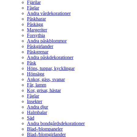
Fjärilar
Fåglar
Andra vårdekorationer
Påskharar
Påskägg
Margeriter
Forsythia
Andra påskblommor
Påskgirlander
Påskgrenar
Andra påskdekorationer
Påsk
Höns, tuppar, kycklingar
Hönsägg
Ankor, gäss, svanar
Får, lamm
Kor, grisar, hästar
Fåglar
Insekter
Andra djur
Halmbalar
Säd
Andra bondgårdsdekorationer
Blad-/blompaneler
Blad-/blomgirlander