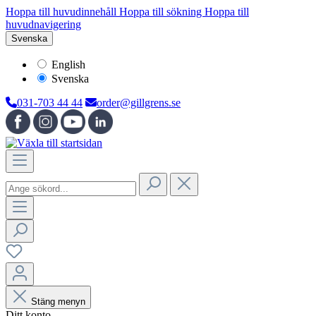
Hoppa till huvudinnehåll
Hoppa till sökning
Hoppa till
huvudnavigering
Svenska
English
Svenska
031-703 44 44
order@gillgrens.se
Stäng menyn
Ditt konto