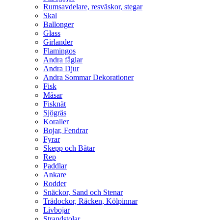
Rumsavdelare, resväskor, stegar
Skal
Ballonger
Glass
Girlander
Flamingos
Andra fåglar
Andra Djur
Andra Sommar Dekorationer
Fisk
Måsar
Fisknät
Sjögräs
Koraller
Bojar, Fendrar
Fyrar
Skepp och Båtar
Rep
Paddlar
Ankare
Rodder
Snäckor, Sand och Stenar
Trädockor, Räcken, Kölpinnar
Livbojar
Strandstolar