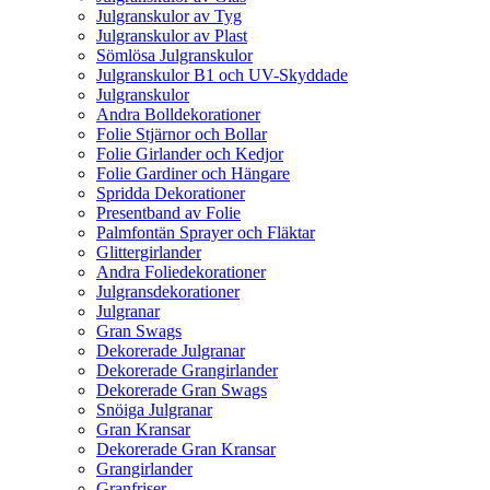
Julgranskulor av Tyg
Julgranskulor av Plast
Sömlösa Julgranskulor
Julgranskulor B1 och UV-Skyddade
Julgranskulor
Andra Bolldekorationer
Folie Stjärnor och Bollar
Folie Girlander och Kedjor
Folie Gardiner och Hängare
Spridda Dekorationer
Presentband av Folie
Palmfontän Sprayer och Fläktar
Glittergirlander
Andra Foliedekorationer
Julgransdekorationer
Julgranar
Gran Swags
Dekorerade Julgranar
Dekorerade Grangirlander
Dekorerade Gran Swags
Snöiga Julgranar
Gran Kransar
Dekorerade Gran Kransar
Grangirlander
Granfriser