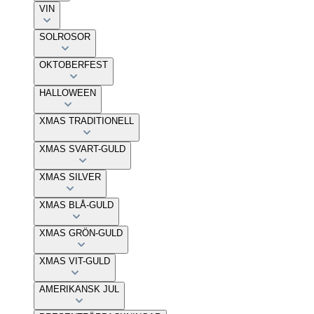
VIN
SOLROSOR
OKTOBERFEST
HALLOWEEN
XMAS TRADITIONELL
XMAS SVART-GULD
XMAS SILVER
XMAS BLÅ-GULD
XMAS GRÖN-GULD
XMAS VIT-GULD
AMERIKANSK JUL