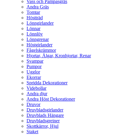
Vass och Pampasgräs
Andra Gräs
Tomtar
Höstträd
Lönngirlander
Lönnar
Lönnlöv
Lönngrenar
Höstgirlander
Fågelskrämmor
Hjortar, Älgar, Kronhjortar, Renar
Svampar
Pumpor
Ugglor
Ekorrar
Spridda Dekorationer
Videbollar
Andra djur
Andra Höst Dekorationer
Druvor
Druvbladsgirlander
Druvblads Hängare
Druvbladsgreiner
Skottkärror, Hjul
Staket