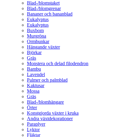
Blad-/blomstaket
Blad-/blomgrenar
Bananer och bananblad
Eukalyptus
Eukalyptus
Buxbom
Murgröna
Ormbunkar
Hängande växter
Björkar
Gräs
Monstera och delad filodendron
Bambu
Lavendel
Palmer och palmblad
Kaktusar
Mossa
Gräs
Blad-/blomhängare
Örter
Konstgjorda växter i kruka
Andra växtdekorationer
Paraplyer
Lyktor
Fläktar