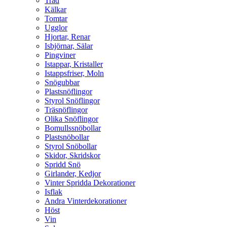
Träd
Kälkar
Tomtar
Ugglor
Hjortar, Renar
Isbjörnar, Sälar
Pingviner
Istappar, Kristaller
Istappsfriser, Moln
Snögubbar
Plastsnöflingor
Styrol Snöflingor
Träsnöflingor
Olika Snöflingor
Bomullssnöbollar
Plastsnöbollar
Styrol Snöbollar
Skidor, Skridskor
Spridd Snö
Girlander, Kedjor
Vinter Spridda Dekorationer
Isflak
Andra Vinterdekorationer
Höst
Vin