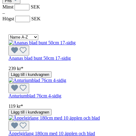
Pris
Minst
SEK
–
Högst
SEK
Ananas blad bunt 50cm 17-sidig
239 kr*
Lägg till i kundvagnen
Anturiumblad 76cm 4-sidig
119 kr*
Lägg till i kundvagnen
Äppelgirlang 180cm med 10 äpplen och blad