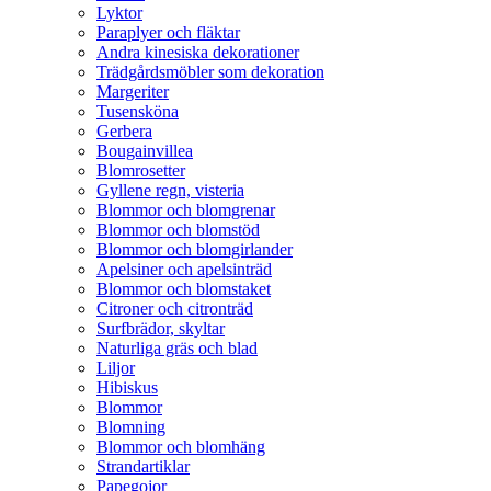
Lyktor
Paraplyer och fläktar
Andra kinesiska dekorationer
Trädgårdsmöbler som dekoration
Margeriter
Tusensköna
Gerbera
Bougainvillea
Blomrosetter
Gyllene regn, visteria
Blommor och blomgrenar
Blommor och blomstöd
Blommor och blomgirlander
Apelsiner och apelsinträd
Blommor och blomstaket
Citroner och citronträd
Surfbrädor, skyltar
Naturliga gräs och blad
Liljor
Hibiskus
Blommor
Blomning
Blommor och blomhäng
Strandartiklar
Papegojor