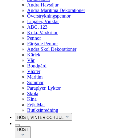
Andra Havsdjur
Andra Maritima Dekorationer
Överstrykningspennor
Linjaler, Vinklar
ABC, 123
Krita, Vaxkritor
Pennor
Färgade Pennor
Andra Skol Dekorationer
Kärlek
Vår
Bondgård
Växter
Maritim
Sommar
Paraplyer, Lyktor
Skola
Kina
Fejk Mat
Butiksinredning
HÖST, VINTER OCH JUL
HÖST