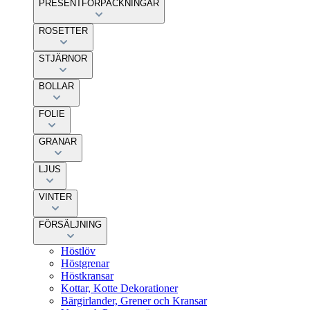
PRESENTFÖRPACKNINGAR
ROSETTER
STJÄRNOR
BOLLAR
FOLIE
GRANAR
LJUS
VINTER
FÖRSÄLJNING
Höstlöv
Höstgrenar
Höstkransar
Kottar, Kotte Dekorationer
Bärgirlander, Grener och Kransar