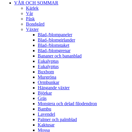
VÅR OCH SOMMAR
Kärlek
Vår
Påsk
Bondgård
Växter
Blad-/blompaneler
Blad-/blomgirlander
Blad-/blomstaket
Blad-/blomgrenar
Bananer och bananblad
Eukalyptus
Eukalyptus
Buxbom
Murgröna
Ormbunkar
Hängande växter
Björkar
Gräs
Monstera och delad filodendron
Bambu
Lavendel
Palmer och palmblad
Kaktusar
Mossa