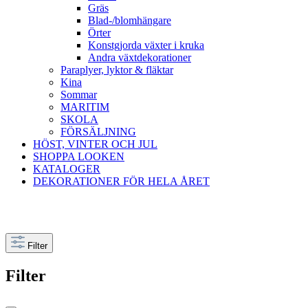
Gräs
Blad-/blomhängare
Örter
Konstgjorda växter i kruka
Andra växtdekorationer
Paraplyer, lyktor & fläktar
Kina
Sommar
MARITIM
SKOLA
FÖRSÄLJNING
HÖST, VINTER OCH JUL
SHOPPA LOOKEN
KATALOGER
DEKORATIONER FÖR HELA ÅRET
Filter
Filter