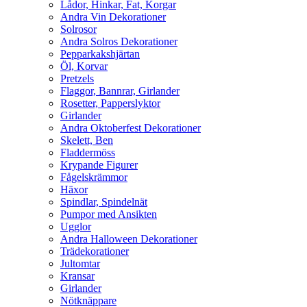
Lådor, Hinkar, Fat, Korgar
Andra Vin Dekorationer
Solrosor
Andra Solros Dekorationer
Pepparkakshjärtan
Öl, Korvar
Pretzels
Flaggor, Bannrar, Girlander
Rosetter, Papperslyktor
Girlander
Andra Oktoberfest Dekorationer
Skelett, Ben
Fladdermöss
Krypande Figurer
Fågelskrämmor
Häxor
Spindlar, Spindelnät
Pumpor med Ansikten
Ugglor
Andra Halloween Dekorationer
Trädekorationer
Jultomtar
Kransar
Girlander
Nötknäppare