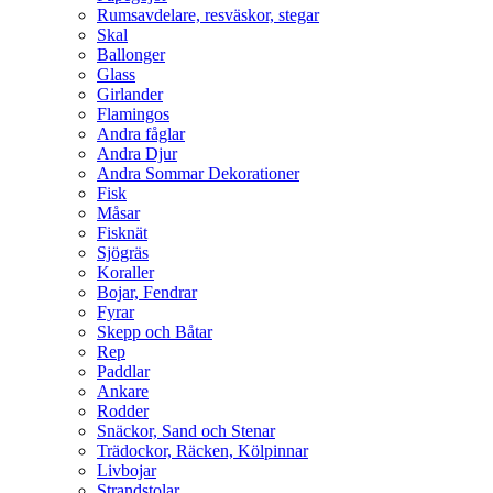
Rumsavdelare, resväskor, stegar
Skal
Ballonger
Glass
Girlander
Flamingos
Andra fåglar
Andra Djur
Andra Sommar Dekorationer
Fisk
Måsar
Fisknät
Sjögräs
Koraller
Bojar, Fendrar
Fyrar
Skepp och Båtar
Rep
Paddlar
Ankare
Rodder
Snäckor, Sand och Stenar
Trädockor, Räcken, Kölpinnar
Livbojar
Strandstolar