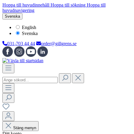
Hoppa till huvudinnehåll
Hoppa till sökning
Hoppa till
huvudnavigering
Svenska
English
Svenska
031-703 44 44
order@gillgrens.se
Stäng menyn
Ditt konto