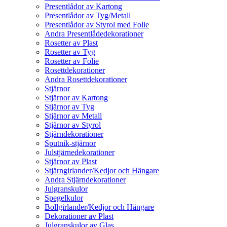
Presentlådor av Kartong
Presentlådor av Tyg/Metall
Presentlådor av Styrol med Folie
Andra Presentlådedekorationer
Rosetter av Plast
Rosetter av Tyg
Rosetter av Folie
Rosettdekorationer
Andra Rosettdekorationer
Stjärnor
Stjärnor av Kartong
Stjärnor av Tyg
Stjärnor av Metall
Stjärnor av Styrol
Stjärndekorationer
Sputnik-stjärnor
Julstjärnedekorationer
Stjärnor av Plast
Stjärngirlander/Kedjor och Hängare
Andra Stjärndekorationer
Julgranskulor
Spegelkulor
Bollgirlander/Kedjor och Hängare
Dekorationer av Plast
Julgranskulor av Glas