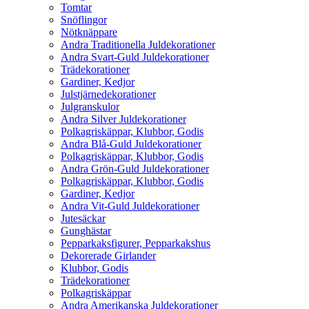
Tomtar
Snöflingor
Nötknäppare
Andra Traditionella Juldekorationer
Andra Svart-Guld Juldekorationer
Trädekorationer
Gardiner, Kedjor
Julstjärnedekorationer
Julgranskulor
Andra Silver Juldekorationer
Polkagriskäppar, Klubbor, Godis
Andra Blå-Guld Juldekorationer
Polkagriskäppar, Klubbor, Godis
Andra Grön-Guld Juldekorationer
Polkagriskäppar, Klubbor, Godis
Gardiner, Kedjor
Andra Vit-Guld Juldekorationer
Jutesäckar
Gunghästar
Pepparkaksfigurer, Pepparkakshus
Dekorerade Girlander
Klubbor, Godis
Trädekorationer
Polkagriskäppar
Andra Amerikanska Juldekorationer