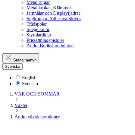
Metallringar
Metallkrokar, Klämmor
Järnnålar och Displayfjädrar
Sugkoppar, Adhesiva Skivor
Trådspolar
Spegelkulor
Styrolartiklar
Prissättningspistoler
Andra Butiksinredningar
Stäng menyn
Svenska
English
Svenska
VÅR OCH SOMMAR
Växter
Andra växtdekorationer