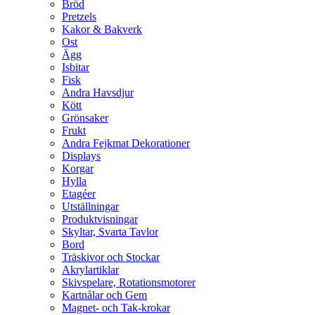
Bröd
Pretzels
Kakor & Bakverk
Ost
Ägg
Isbitar
Fisk
Andra Havsdjur
Kött
Grönsaker
Frukt
Andra Fejkmat Dekorationer
Displays
Korgar
Hylla
Etagéer
Utställningar
Produktvisningar
Skyltar, Svarta Tavlor
Bord
Träskivor och Stockar
Akrylartiklar
Skivspelare, Rotationsmotorer
Kartnålar och Gem
Magnet- och Tak-krokar