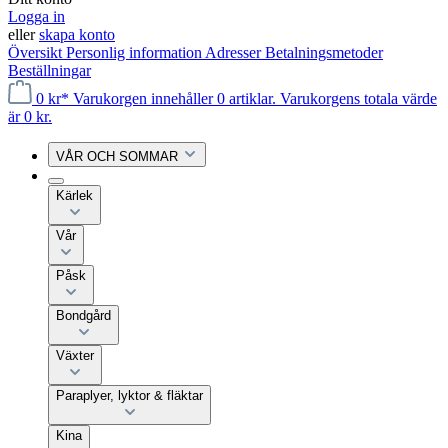
Logga in
eller
skapa konto
Översikt
Personlig information
Adresser
Betalningsmetoder
Beställningar
0 kr*
Varukorgen innehåller 0 artiklar. Varukorgens totala värde
är 0 kr.
VÅR OCH SOMMAR
Kärlek
Vår
Påsk
Bondgård
Växter
Paraplyer, lyktor & fläktar
Kina