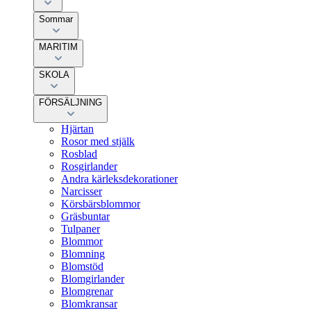
Sommar
MARITIM
SKOLA
FÖRSÄLJNING
Hjärtan
Rosor med stjälk
Rosblad
Rosgirlander
Andra kärleksdekorationer
Narcisser
Körsbärsblommor
Gräsbuntar
Tulpaner
Blommor
Blomning
Blomstöd
Blomgirlander
Blomgrenar
Blomkransar