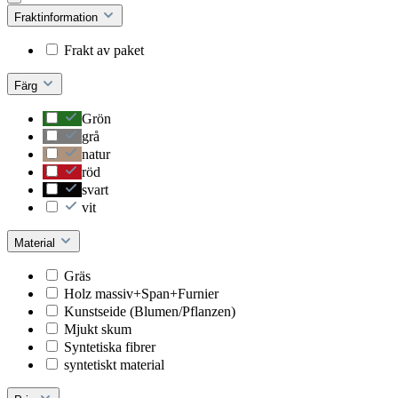
Fraktinformation
Frakt av paket
Färg
Grön
grå
natur
röd
svart
vit
Material
Gräs
Holz massiv+Span+Furnier
Kunstseide (Blumen/Pflanzen)
Mjukt skum
Syntetiska fibrer
syntetiskt material