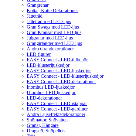
Grangrenar
Kottar, Kotte Dekorationer
Jätteträd
Jätteträd med LED-ljus
Gran Swags med LED-ljus
Gran Kransar med LED-ljus
Julgranar med LED-ljus
Grangirlander med LED-ljus
Andra Grandekorationer
LED-figurer
EASY Connect - LED-tillbehör
LED-klusterljuskedjor
EASY Connect - LED-ljuskedjor
EASY Connect - LED-klusterljuskedjor
EASY Connect - LED-dekorationer
Inomhus LED-ljuskedjor
Utomhus LED-ljuskedjor
LED-dekorationer
EASY Connect - LED-istappar
EASY Connect - LED-gardiner
Andra Ljuseffektsdekorationer
Snömattor, Snövatten
Granar, Hängare
Dragsnö, Snöpellets