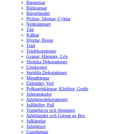
Bärgrenar
Bärkransar
Bärgirlander
Pickup, Skotrar, Cyklar
Nötknäppare
Tåg
Kälkar
Hjortar, Renar
Träd
Trädekorationer
Granar, Hängare, Löv
Skotska Dekorationer
Ljuskronor
Spridda Dekorationer
Metallringar
Eldstäder, Ved
Polkagriskäppar, Klubbor, Godis
Julgranskulor
Julstjärnedekorationer
Julfåtöljer, Pall
Tomteluvor och Strumpor
Julgirlander och Grenar av Ilex
Julkänglar
Julstjärnor
Gunghästar