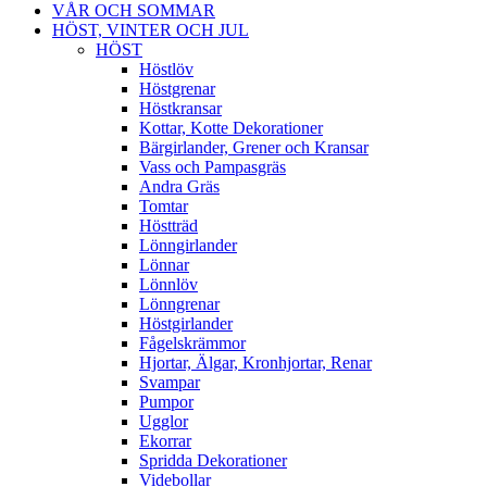
VÅR OCH SOMMAR
HÖST, VINTER OCH JUL
HÖST
Höstlöv
Höstgrenar
Höstkransar
Kottar, Kotte Dekorationer
Bärgirlander, Grener och Kransar
Vass och Pampasgräs
Andra Gräs
Tomtar
Höstträd
Lönngirlander
Lönnar
Lönnlöv
Lönngrenar
Höstgirlander
Fågelskrämmor
Hjortar, Älgar, Kronhjortar, Renar
Svampar
Pumpor
Ugglor
Ekorrar
Spridda Dekorationer
Videbollar