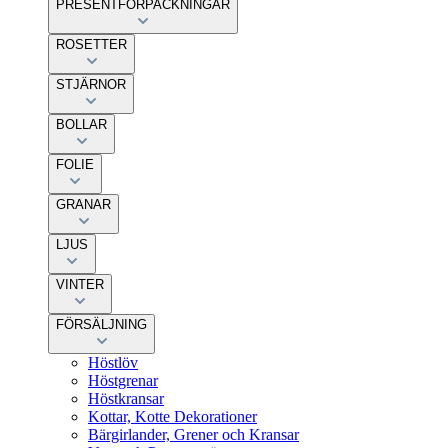
PRESENTFÖRPACKNINGAR
ROSETTER
STJÄRNOR
BOLLAR
FOLIE
GRANAR
LJUS
VINTER
FÖRSÄLJNING
Höstlöv
Höstgrenar
Höstkransar
Kottar, Kotte Dekorationer
Bärgirlander, Grener och Kransar