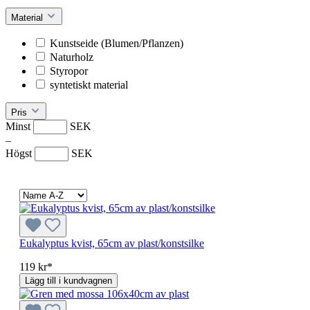
Material
Kunstseide (Blumen/Pflanzen)
Naturholz
Styropor
syntetiskt material
Pris
Minst
SEK
–
Högst
SEK
Eukalyptus kvist, 65cm av plast/konstsilke
119 kr*
Lägg till i kundvagnen