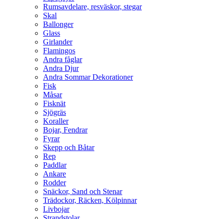
Rumsavdelare, resväskor, stegar
Skal
Ballonger
Glass
Girlander
Flamingos
Andra fåglar
Andra Djur
Andra Sommar Dekorationer
Fisk
Måsar
Fisknät
Sjögräs
Koraller
Bojar, Fendrar
Fyrar
Skepp och Båtar
Rep
Paddlar
Ankare
Rodder
Snäckor, Sand och Stenar
Trädockor, Räcken, Kölpinnar
Livbojar
Strandstolar