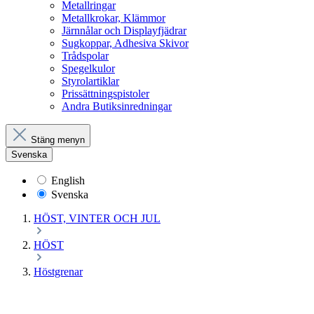
Metallringar
Metallkrokar, Klämmor
Järnnålar och Displayfjädrar
Sugkoppar, Adhesiva Skivor
Trådspolar
Spegelkulor
Styrolartiklar
Prissättningspistoler
Andra Butiksinredningar
Stäng menyn
Svenska
English
Svenska
HÖST, VINTER OCH JUL
HÖST
Höstgrenar