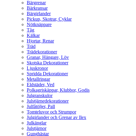
Bärgrenar
Bärkransar
Bärgirlander
Pickup, Skotrar, Cyklar
Nötknäppare
Tåg
Kälkar
Hjortar, Renar
Träd
Trädekorationer
Granar, Hängare, Löv
Skotska Dekorationer
Ljuskronor
Spridda Dekorationer
Metallringar
Eldstäder, Ved
Polkagriskäppar, Klubbor, Godis
Julgranskulor
Julstjärnedekorationer
Julfåtöljer, Pall
Tomteluvor och Strumpor
Julgirlander och Grenar av Ilex
Julkänglar
Julstjärnor
Gunghästar