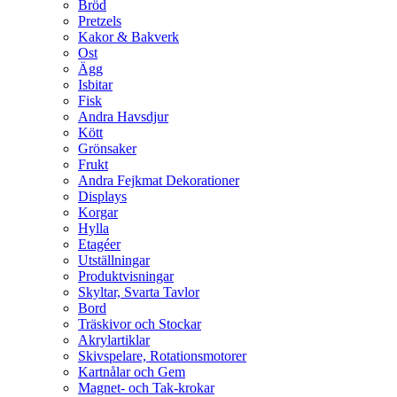
Bröd
Pretzels
Kakor & Bakverk
Ost
Ägg
Isbitar
Fisk
Andra Havsdjur
Kött
Grönsaker
Frukt
Andra Fejkmat Dekorationer
Displays
Korgar
Hylla
Etagéer
Utställningar
Produktvisningar
Skyltar, Svarta Tavlor
Bord
Träskivor och Stockar
Akrylartiklar
Skivspelare, Rotationsmotorer
Kartnålar och Gem
Magnet- och Tak-krokar