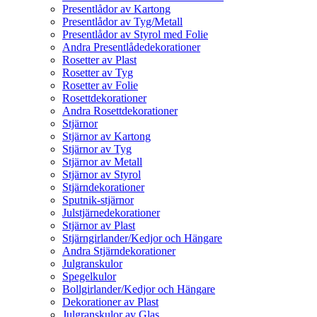
Presentlådor av Kartong
Presentlådor av Tyg/Metall
Presentlådor av Styrol med Folie
Andra Presentlådedekorationer
Rosetter av Plast
Rosetter av Tyg
Rosetter av Folie
Rosettdekorationer
Andra Rosettdekorationer
Stjärnor
Stjärnor av Kartong
Stjärnor av Tyg
Stjärnor av Metall
Stjärnor av Styrol
Stjärndekorationer
Sputnik-stjärnor
Julstjärnedekorationer
Stjärnor av Plast
Stjärngirlander/Kedjor och Hängare
Andra Stjärndekorationer
Julgranskulor
Spegelkulor
Bollgirlander/Kedjor och Hängare
Dekorationer av Plast
Julgranskulor av Glas