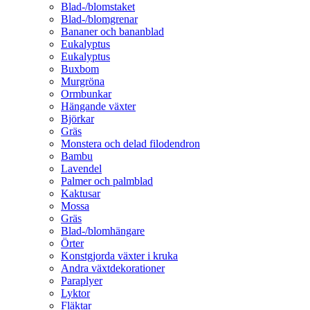
Blad-/blomstaket
Blad-/blomgrenar
Bananer och bananblad
Eukalyptus
Eukalyptus
Buxbom
Murgröna
Ormbunkar
Hängande växter
Björkar
Gräs
Monstera och delad filodendron
Bambu
Lavendel
Palmer och palmblad
Kaktusar
Mossa
Gräs
Blad-/blomhängare
Örter
Konstgjorda växter i kruka
Andra växtdekorationer
Paraplyer
Lyktor
Fläktar