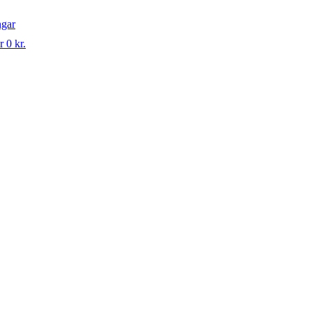
ngar
r 0 kr.