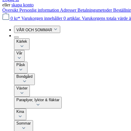
eller
skapa konto
Översikt
Personlig information
Adresser
Betalningsmetoder
Beställni
0 kr*
Varukorgen innehåller 0 artiklar. Varukorgens totala värde ä
VÅR OCH SOMMAR
Kärlek
Vår
Påsk
Bondgård
Växter
Paraplyer, lyktor & fläktar
Kina
Sommar