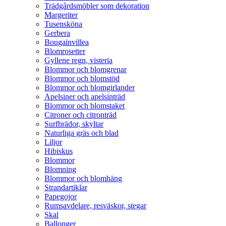
Trädgårdsmöbler som dekoration
Margeriter
Tusensköna
Gerbera
Bougainvillea
Blomrosetter
Gyllene regn, visteria
Blommor och blomgrenar
Blommor och blomstöd
Blommor och blomgirlander
Apelsiner och apelsinträd
Blommor och blomstaket
Citroner och citronträd
Surfbrädor, skyltar
Naturliga gräs och blad
Liljor
Hibiskus
Blommor
Blomning
Blommor och blomhäng
Strandartiklar
Papegojor
Rumsavdelare, resväskor, stegar
Skal
Ballonger