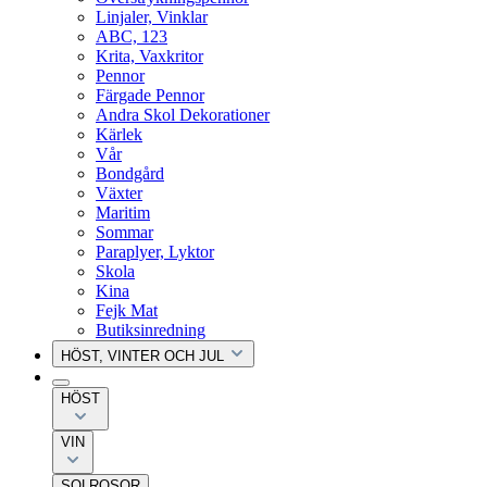
Linjaler, Vinklar
ABC, 123
Krita, Vaxkritor
Pennor
Färgade Pennor
Andra Skol Dekorationer
Kärlek
Vår
Bondgård
Växter
Maritim
Sommar
Paraplyer, Lyktor
Skola
Kina
Fejk Mat
Butiksinredning
HÖST, VINTER OCH JUL
HÖST
VIN
SOLROSOR