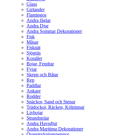
Glass
Girlander
Flamingos
Andra fåglar
Andra Djur
Andra Sommar Dekorationer
Fisk
Måsar
Fisknät
Sjögräs
Koraller
Bojar, Fendrar
Fyrar
Skepp och Båtar
Rep
Paddlar
Ankare
Rodder
Snäckor, Sand och Stenar
Trädockor, Räcken, Kölpinnar
Livbojar
Strandstolar
Andra Havsdjur
Andra Maritima Dekorationer
Överstrykningspennor