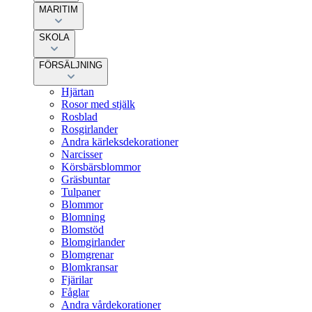
MARITIM
SKOLA
FÖRSÄLJNING
Hjärtan
Rosor med stjälk
Rosblad
Rosgirlander
Andra kärleksdekorationer
Narcisser
Körsbärsblommor
Gräsbuntar
Tulpaner
Blommor
Blomning
Blomstöd
Blomgirlander
Blomgrenar
Blomkransar
Fjärilar
Fåglar
Andra vårdekorationer