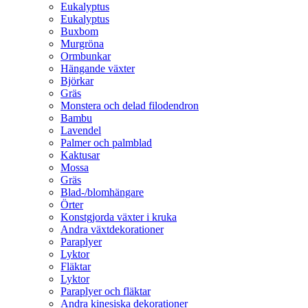
Eukalyptus
Eukalyptus
Buxbom
Murgröna
Ormbunkar
Hängande växter
Björkar
Gräs
Monstera och delad filodendron
Bambu
Lavendel
Palmer och palmblad
Kaktusar
Mossa
Gräs
Blad-/blomhängare
Örter
Konstgjorda växter i kruka
Andra växtdekorationer
Paraplyer
Lyktor
Fläktar
Lyktor
Paraplyer och fläktar
Andra kinesiska dekorationer