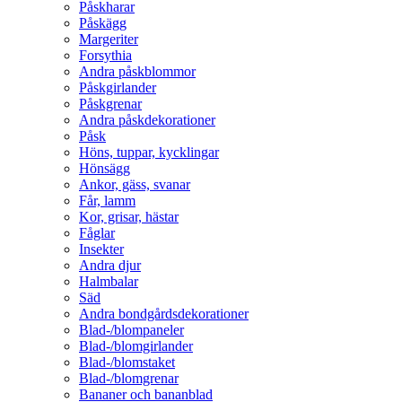
Påskharar
Påskägg
Margeriter
Forsythia
Andra påskblommor
Påskgirlander
Påskgrenar
Andra påskdekorationer
Påsk
Höns, tuppar, kycklingar
Hönsägg
Ankor, gäss, svanar
Får, lamm
Kor, grisar, hästar
Fåglar
Insekter
Andra djur
Halmbalar
Säd
Andra bondgårdsdekorationer
Blad-/blompaneler
Blad-/blomgirlander
Blad-/blomstaket
Blad-/blomgrenar
Bananer och bananblad