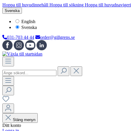
Hoppa till huvudinnehåll
Hoppa till sökning
Hoppa till huvudnaviger
Svenska
English
Svenska
031-703 44 44
order@gillgrens.se
Stäng menyn
Ditt konto
Logga in