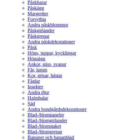
Påskharar
Påskägg
Margeriter
Forsythia
Andra påskblommor
Påskgirlander
Påskgrenar
Andra påskdekorationer
Påsk
Höns, tuppar, kycklingar
Hönsägg
Ankor, gäss, svanar
Får, lamm
Kor, grisar, hästar
Fåglar
Insekter
Andra djur
Halmbalar
Säd
Andra bondgårdsdekorationer
Blad-/blompaneler
Blad-/blomgirlander
Blad-/blomstaket
Blad-/blomgrenar
Bananer och bananblad