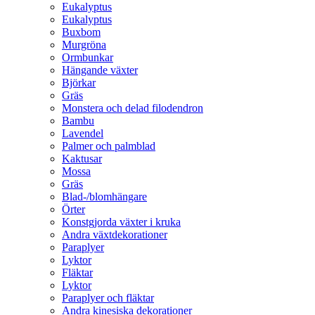
Eukalyptus
Eukalyptus
Buxbom
Murgröna
Ormbunkar
Hängande växter
Björkar
Gräs
Monstera och delad filodendron
Bambu
Lavendel
Palmer och palmblad
Kaktusar
Mossa
Gräs
Blad-/blomhängare
Örter
Konstgjorda växter i kruka
Andra växtdekorationer
Paraplyer
Lyktor
Fläktar
Lyktor
Paraplyer och fläktar
Andra kinesiska dekorationer