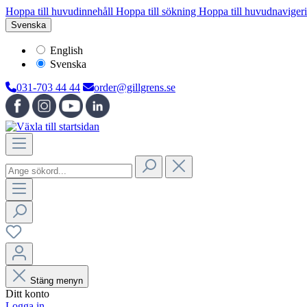
Hoppa till huvudinnehåll
Hoppa till sökning
Hoppa till huvudnaviger
Svenska
English
Svenska
031-703 44 44
order@gillgrens.se
Stäng menyn
Ditt konto
Logga in