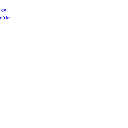
ngar
r 0 kr.