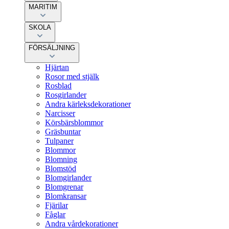
MARITIM
SKOLA
FÖRSÄLJNING
Hjärtan
Rosor med stjälk
Rosblad
Rosgirlander
Andra kärleksdekorationer
Narcisser
Körsbärsblommor
Gräsbuntar
Tulpaner
Blommor
Blomning
Blomstöd
Blomgirlander
Blomgrenar
Blomkransar
Fjärilar
Fåglar
Andra vårdekorationer