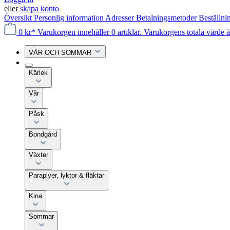
eller
skapa konto
Översikt
Personlig information
Adresser
Betalningsmetoder
Beställni
0 kr*
Varukorgen innehåller 0 artiklar. Varukorgens totala värde ä
VÅR OCH SOMMAR
Kärlek
Vår
Påsk
Bondgård
Växter
Paraplyer, lyktor & fläktar
Kina
Sommar