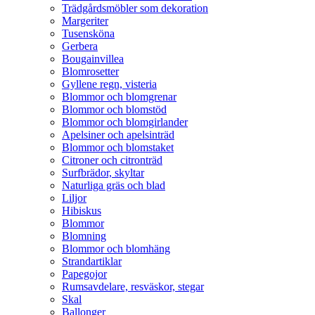
Trädgårdsmöbler som dekoration
Margeriter
Tusensköna
Gerbera
Bougainvillea
Blomrosetter
Gyllene regn, visteria
Blommor och blomgrenar
Blommor och blomstöd
Blommor och blomgirlander
Apelsiner och apelsinträd
Blommor och blomstaket
Citroner och citronträd
Surfbrädor, skyltar
Naturliga gräs och blad
Liljor
Hibiskus
Blommor
Blomning
Blommor och blomhäng
Strandartiklar
Papegojor
Rumsavdelare, resväskor, stegar
Skal
Ballonger