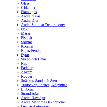
Glass
Girlander
Flamingos
Andra fåglar
Andra Djur
Andra Sommar Dekorationer
Fisk
Måsar
Fisknät
Sjögräs
Koraller
Bojar, Fendrar
Fyrar
Skepp och Båtar
Rep
Paddlar
Ankare
Rodder
Snäckor, Sand och Stenar
Trädockor, Räcken, Kölpinnar
Livbojar
Strandstolar
Andra Havsdjur
Andra Maritima Dekorationer
Överstrykningspennor