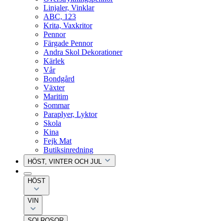
Linjaler, Vinklar
ABC, 123
Krita, Vaxkritor
Pennor
Färgade Pennor
Andra Skol Dekorationer
Kärlek
Vår
Bondgård
Växter
Maritim
Sommar
Paraplyer, Lyktor
Skola
Kina
Fejk Mat
Butiksinredning
HÖST, VINTER OCH JUL
HÖST
VIN
SOLROSOR